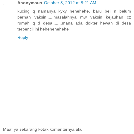
Anonymous
October 3, 2012 at 8:21 AM
kucing q namanya kyky hehehehe, baru beli n belum
pernah vaksin......masalahnya mw vaksin kejauhan cz
rumah q d desa........mana ada dokter hewan di desa
terpencil ini hehehehehehe
Reply
Maaf ya sekarang kotak komentarnya aku