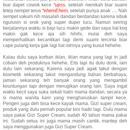
biar dapet cowok kece
*upss
, setelah menikah biar suami
tetep nempel terus
*ehemEhem
, setelah punya anak …. Nah
sempet vakum nih masalah dandan berdandan karena sibuk
ngurusin si orok yang super duper lucu. Namun seiring
berjalannya waktu si bayi lucu makin gede dan saya liat koq
makin gak kece aja sih hihihi, mulai deh saya
memperhatikan kecantikan lagi demi suami tercinta biar
cape pulang kerja gak lagi liat istrinya yang kusut hehehe.
Kalau dulu saya korban iklan, iklan mana yang lagi in jadi
cobain deh produknya hehehe. Eits tapi itu dulu donk, lain
dulu lain sekarang. Karena saya jadi agak takut dengan
kosmetik sekarang takut mengandung bahan berbahaya,
jaman sekarang teh banyak orang yang mengambil
keuntungan tapi dengan merugikan orang lain. Saya ingat
waktu kecil saya suka sekali liatin mama dandan, secara ya
si mama wanita karir yang mengharuskan tampil kece.
Pengen juga deh bisa kece kayak mama. Gizi super cream,
produk yang dulu pernah popular kini hadir lagi. Dulu mama
saya pakai Gizi Super Cream, sudah 40 tahun mama pakai
ini. Sudah setua ini juga mama masih cantik, mantep deh
saya menggunakan juga Gizi Super Cream.