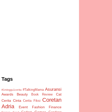
Tags
Asuransi
#TalkingMama
#1minggu1cerita
Awards
Beauty
Cat
Book Review
Coretan
Cerita Cinta
Cerita Fiksi
Adria
Event
Fashion
Finance
Games