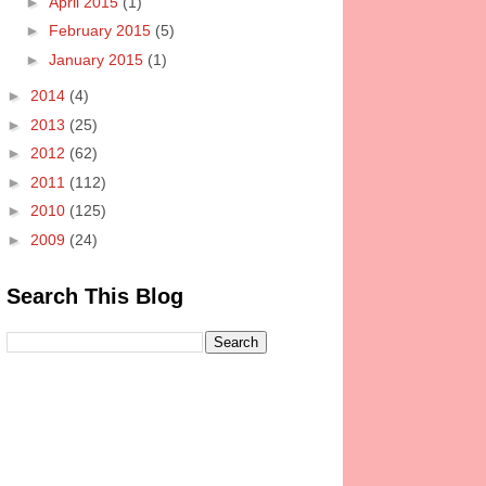
►
April 2015
(1)
►
February 2015
(5)
►
January 2015
(1)
►
2014
(4)
►
2013
(25)
►
2012
(62)
►
2011
(112)
►
2010
(125)
►
2009
(24)
Search This Blog