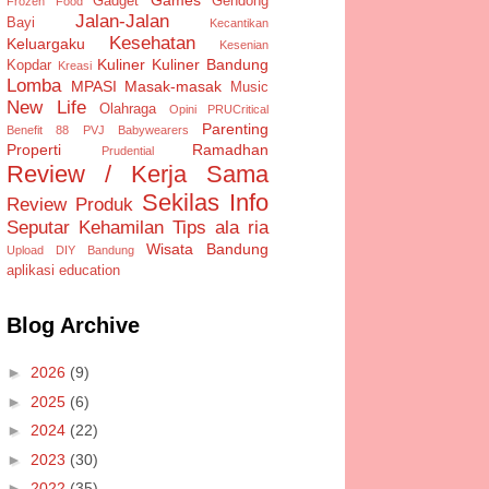
Gadget
Gendong
Frozen Food
Jalan-Jalan
Bayi
Kecantikan
Kesehatan
Keluargaku
Kesenian
Kuliner
Kuliner Bandung
Kopdar
Kreasi
Lomba
MPASI
Masak-masak
Music
New Life
Olahraga
Opini
PRUCritical
Parenting
Benefit 88
PVJ Babywearers
Properti
Ramadhan
Prudential
Review / Kerja Sama
Sekilas Info
Review Produk
Seputar Kehamilan
Tips ala ria
Wisata Bandung
Upload DIY Bandung
aplikasi
education
Blog Archive
►
2026
(9)
►
2025
(6)
►
2024
(22)
►
2023
(30)
►
2022
(35)