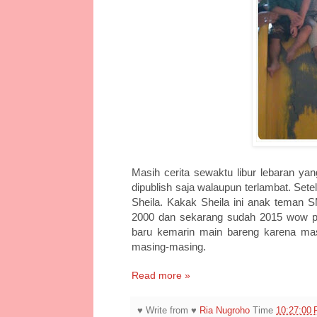
Masih cerita sewaktu libur lebaran yan
dipublish saja walaupun terlambat. Se
Sheila. Kakak Sheila ini anak teman 
2000 dan sekarang sudah 2015 wow p
baru kemarin main bareng karena m
masing-masing.
Read more »
♥ Write from ♥
Ria Nugroho
Time
10:27:00