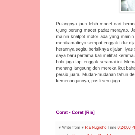
Pulangnya jauh lebih macet dari beran
ujung berung macet padat merayap. Jal
mainin knalpot motor ada yang mainin
menikamatinya sempat enggak tidur dijal
herannya segitu berisiknya dijalan, iya
saya baru pertama kali melihat keramaia
bola juga tapi enggak seramai ini. Mem
menang langsung deh mereka ikut baha
persib juara. Mudah-mudahan tahun dep
kemenangannya, pasti seru juga.
Corat - Coret [Ria]
♥ Write from ♥
Ria Nugroho
Time
8:24:00 