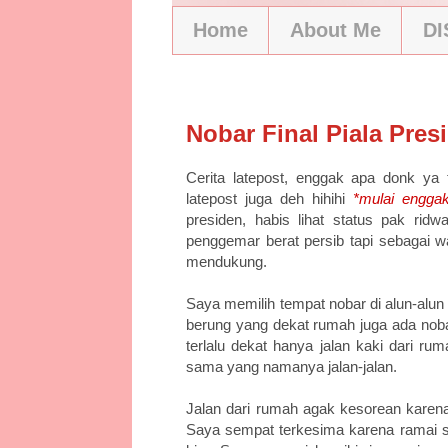
Home
About Me
D
11/7/15
Nobar Final Piala Pres
Cerita latepost, enggak apa donk ya 
latepost juga deh hihihi
*mulai enggak
presiden, habis lihat status pak rid
penggemar berat persib tapi sebagai w
mendukung.
Saya memilih tempat nobar di alun-alun 
berung yang dekat rumah juga ada noba
terlalu dekat hanya jalan kaki dari rum
sama yang namanya jalan-jalan.
Jalan dari rumah agak kesorean karena
Saya sempat terkesima karena ramai se