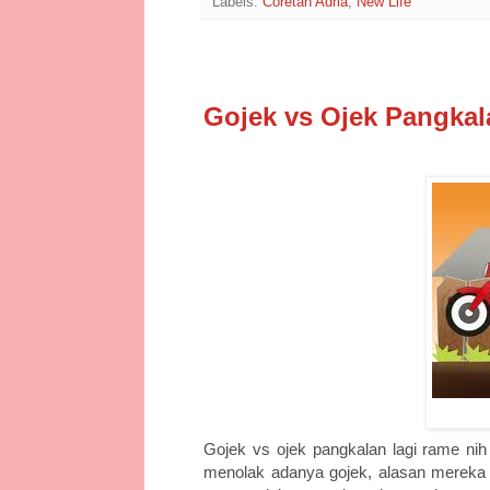
Labels:
Coretan Adria
,
New Life
11/5/15
Gojek vs Ojek Pangkal
Gojek vs ojek pangkalan lagi rame ni
menolak adanya gojek, alasan mereka