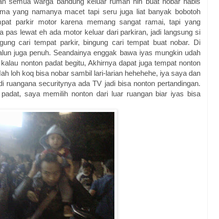
ngan semua warga bandung keluar rumah nih buat nobar habis
ama yang namanya macet tapi seru juga liat banyak bobotoh
empat parkir motor karena memang sangat ramai, tapi yang
s lewat eh ada motor keluar dari parkiran, jadi langsung si
gung cari tempat parkir, bingung cari tempat buat nobar. Di
-alun juga penuh. Seandainya enggak bawa iyas mungkin udah
n kalau nonton padat begitu, Akhirnya dapat juga tempat nonton
. Nah loh koq bisa nobar sambil lari-larian hehehehe, iya saya dan
di ruangana securitynya ada TV jadi bisa nonton pertandingan.
adat, saya memilih nonton dari luar ruangan biar iyas bisa