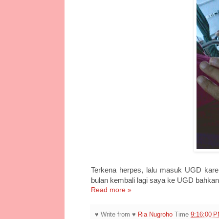
Terkena herpes, lalu masuk UGD kar
bulan kembali lagi saya ke UGD bahkan 
Read more »
♥ Write from ♥
Ria Nugroho
Time
9:16:00 