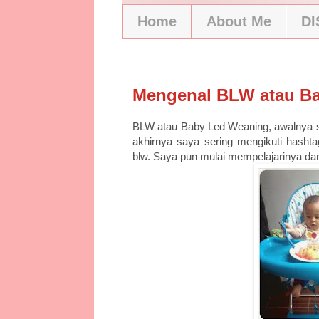
Home
About Me
D
5/29/15
Mengenal BLW atau B
BLW atau Baby Led Weaning, awalnya 
akhirnya saya sering mengikuti hash
blw. Saya pun mulai mempelajarinya da