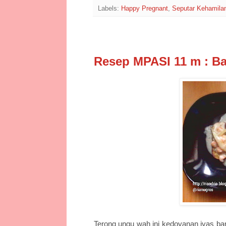
Labels:
Happy Pregnant
,
Seputar Kehamila
5/25/15
Resep MPASI 11 m : B
Terong ungu wah ini kedoyanan iyas bang