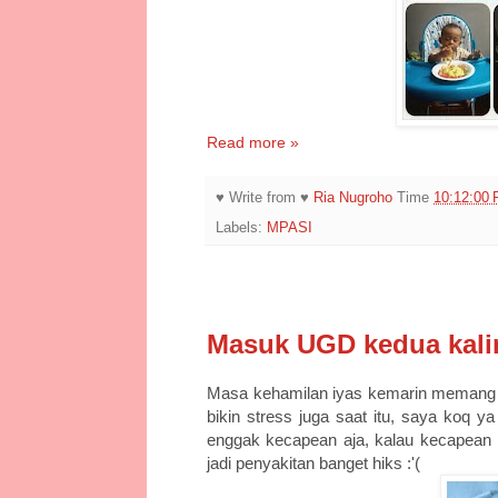
Read more »
♥ Write from ♥
Ria Nugroho
Time
10:12:00
Labels:
MPASI
5/27/15
Masuk UGD kedua kali
Masa kehamilan iyas kemarin memang ba
bikin stress juga saat itu, saya koq y
enggak kecapean aja, kalau kecapean iy
jadi penyakitan banget hiks :'(