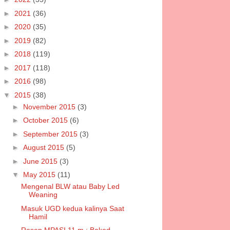
►
2021
(36)
►
2020
(35)
►
2019
(82)
►
2018
(119)
►
2017
(118)
►
2016
(98)
▼
2015
(38)
►
November 2015
(3)
►
October 2015
(6)
►
September 2015
(3)
►
August 2015
(5)
►
June 2015
(3)
▼
May 2015
(11)
Mengenal BLW atau Baby Led
Weaning
Masuk UGD kedua kalinya Saat
Hamil