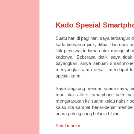
5/23/15
Kado Spesial Smartph
Suatu hari di pagi hari, saya terbangun
kado berwarna pink, dilihat dari cara m
Tak perlu waktu lama untuk mengetahui
kadonya. Beberapa detik saya tidak 
bayangkan isinya sebuah smartphone
menyangka sama sekali, mendapat kejut
spesial kami.
Saya langsung mencari suami saya, ter
mau utak atik si smatphone kece na
mengutarakan ke suami kalau naksir be
kalau dia sampai benar-benar membel
acara potong uang belanja hihihi.
Read more »