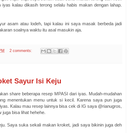
iyas kalau dikasih terong selalu habis makan dengan lahap.
ur asam atau lodeh, tapi kalau ini saya masak berbeda jadi
karan soalnya waktu itu asal masukin aja.
 PM
2 comments:
ket Sayur Isi Keju
a akan share beberapa resep MPASI dari iyas. Mudah-mudahan
gung menentukan menu untuk si kecil. Karena saya pun juga
yas. Kalau mau resep lainnya bisa cek di IG saya @rianugros,
 juga bisa lihat hehehe.
keju. Saya suka sekali makan kroket, jadi saya bikinin juga deh