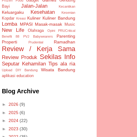
Gadget
Gendong
Frozen Food
Jalan-Jalan
Bayi
Kecantikan
Kesehatan
Keluargaku
Kesenian
Kuliner
Kuliner Bandung
Kopdar
Kreasi
Lomba
MPASI
Masak-masak
Music
New Life
Olahraga
Opini
PRUCritical
Parenting
Benefit 88
PVJ Babywearers
Properti
Ramadhan
Prudential
Review / Kerja Sama
Sekilas Info
Review Produk
Seputar Kehamilan
Tips ala ria
Wisata Bandung
Upload DIY Bandung
aplikasi
education
Blog Archive
►
2026
(9)
►
2025
(6)
►
2024
(22)
►
2023
(30)
►
2022
(35)