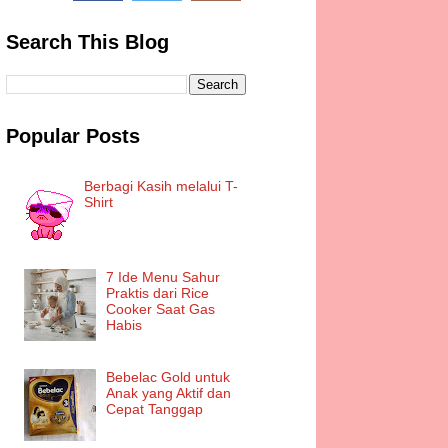
Search This Blog
Popular Posts
Berbagi Kasih melalui T-
Shirt
7 Ide Menu Sahur
Praktis dari Rice
Cooker Saat Gas
Habis
Bebelac Gold untuk
Anak yang Aktif dan
Cepat Tanggap