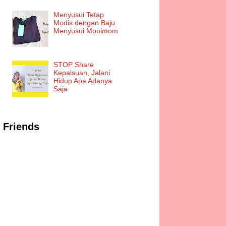
Menyusui Tetap
Modis dengan Baju
Menyusui Mooimom
STOP Share
Kepalsuan, Jalani
Hidup Apa Adanya
Saja
Friends