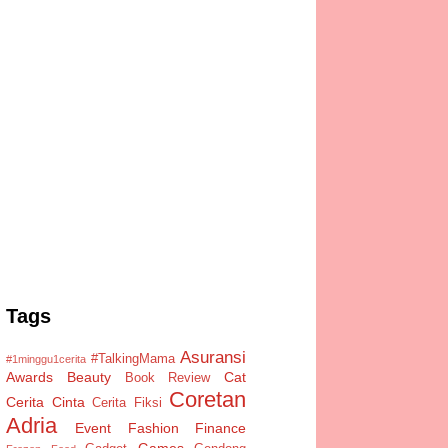
Tags
Asuransi
#TalkingMama
#1minggu1cerita
Awards
Beauty
Cat
Book Review
Coretan
Cerita Cinta
Cerita Fiksi
Adria
Event
Fashion
Finance
Games