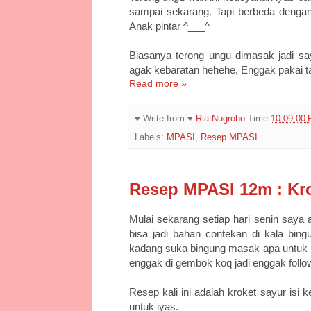
sampai sekarang. Tapi berbeda dengan 
Anak pintar ^___^
Biasanya terong ungu dimasak jadi say
agak kebaratan hehehe, Enggak pakai ta
Read more »
♥ Write from ♥
Ria Nugroho
Time
10:09:00
Labels:
MPASI
,
Resep MPASI
Resep MPASI 12m : Kro
Mulai sekarang setiap hari senin say
bisa jadi bahan contekan di kala bin
kadang suka bingung masak apa untuk i
enggak di gembok koq jadi enggak follow
Resep kali ini adalah kroket sayur isi 
untuk iyas.