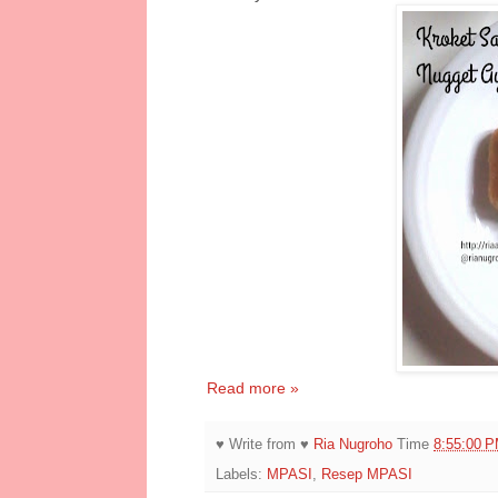
Read more »
♥ Write from ♥
Ria Nugroho
Time
8:55:00 
Labels:
MPASI
,
Resep MPASI