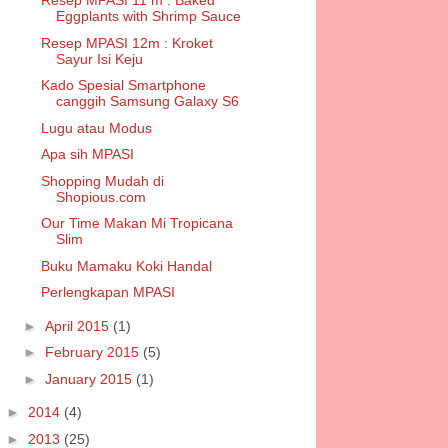
Resep MPASI 11 m : Baked
Eggplants with Shrimp Sauce
Resep MPASI 12m : Kroket
Sayur Isi Keju
Kado Spesial Smartphone
canggih Samsung Galaxy S6
Lugu atau Modus
Apa sih MPASI
Shopping Mudah di
Shopious.com
Our Time Makan Mi Tropicana
Slim
Buku Mamaku Koki Handal
Perlengkapan MPASI
►
April 2015
(1)
►
February 2015
(5)
►
January 2015
(1)
►
2014
(4)
►
2013
(25)