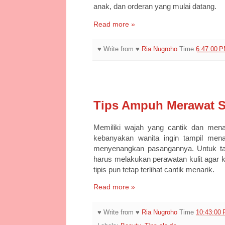
anak, dan orderan yang mulai datang.
Read more »
♥ Write from ♥
Ria Nugroho
Time
6:47:00 
5/9/25
Tips Ampuh Merawat Sk
Memiliki wajah yang cantik dan mena
kebanyakan wanita ingin tampil mena
menyenangkan pasangannya. Untuk tam
harus melakukan perawatan kulit agar k
tipis pun tetap terlihat cantik menarik.
Read more »
♥ Write from ♥
Ria Nugroho
Time
10:43:00