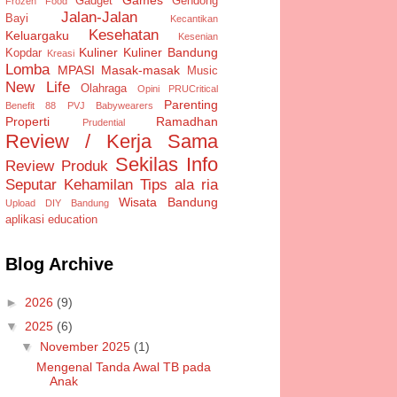
Gadget
Gendong
Frozen Food
Jalan-Jalan
Bayi
Kecantikan
Kesehatan
Keluargaku
Kesenian
Kuliner
Kuliner Bandung
Kopdar
Kreasi
Lomba
MPASI
Masak-masak
Music
New Life
Olahraga
Opini
PRUCritical
Parenting
Benefit 88
PVJ Babywearers
Properti
Ramadhan
Prudential
Review / Kerja Sama
Sekilas Info
Review Produk
Seputar Kehamilan
Tips ala ria
Wisata Bandung
Upload DIY Bandung
aplikasi
education
Blog Archive
►
2026
(9)
▼
2025
(6)
▼
November 2025
(1)
Mengenal Tanda Awal TB pada
Anak