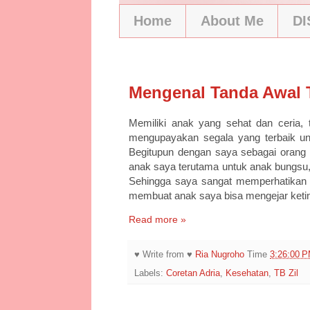
Home
About Me
D
11/2/25
Mengenal Tanda Awal 
Memiliki anak yang sehat dan ceria, t
mengupayakan segala yang terbaik un
Begitupun dengan saya sebagai orang 
anak saya terutama untuk anak bungsu,
Sehingga saya sangat memperhatikan s
membuat anak saya bisa mengejar ketin
Read more »
♥ Write from ♥
Ria Nugroho
Time
3:26:00 
Labels:
Coretan Adria
,
Kesehatan
,
TB Zil