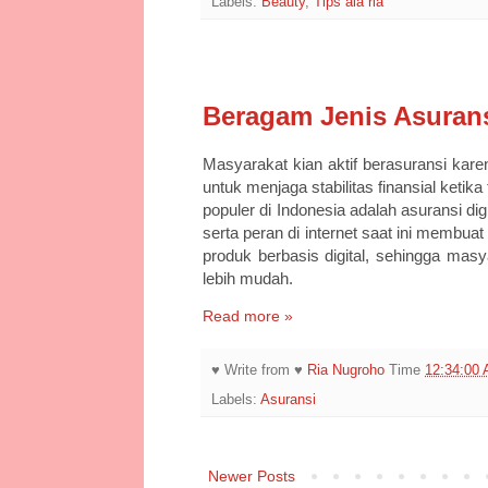
Labels:
Beauty
,
Tips ala ria
1/17/25
Beragam Jenis Asurans
Masyarakat kian aktif berasuransi kare
untuk menjaga stabilitas finansial ketika
populer di Indonesia adalah asuransi dig
serta peran di internet saat ini membu
produk berbasis digital, sehingga mas
lebih mudah.
Read more »
♥ Write from ♥
Ria Nugroho
Time
12:34:00
Labels:
Asuransi
Newer Posts