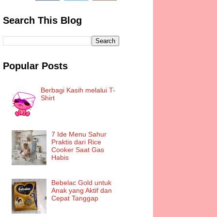
Search This Blog
Popular Posts
Berbagi Kasih melalui T-
Shirt
7 Ide Menu Sahur
Praktis dari Rice
Cooker Saat Gas
Habis
Bebelac Gold untuk
Anak yang Aktif dan
Cepat Tanggap