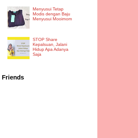
Menyusui Tetap
Modis dengan Baju
Menyusui Mooimom
STOP Share
Kepalsuan, Jalani
Hidup Apa Adanya
Saja
Friends