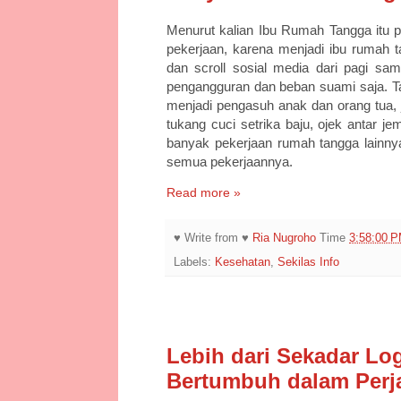
Menurut kalian Ibu Rumah Tangga itu p
pekerjaan, karena menjadi ibu rumah 
dan scroll sosial media dari pagi sa
pengangguran dan beban suami saja. Ta
menjadi pengasuh anak dan orang tua,
tukang cuci setrika baju, ojek antar 
banyak pekerjaan rumah tangga lainny
semua pekerjaannya.
Read more »
♥ Write from ♥
Ria Nugroho
Time
3:58:00 
Labels:
Kesehatan
,
Sekilas Info
5/13/25
Lebih dari Sekadar Log
Bertumbuh dalam Perja