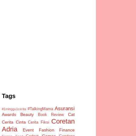
Tags
Asuransi
#TalkingMama
#1minggu1cerita
Awards
Beauty
Cat
Book Review
Coretan
Cerita Cinta
Cerita Fiksi
Adria
Event
Fashion
Finance
Games