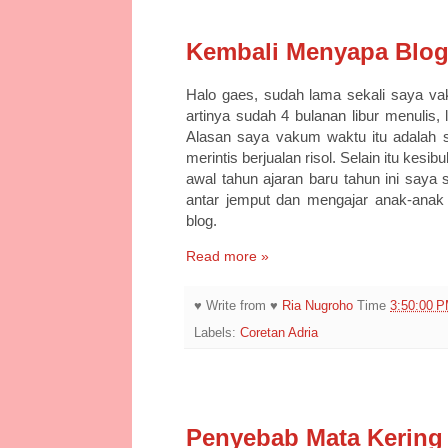
9/20/25
Kembali Menyapa Blog
Halo gaes, sudah lama sekali saya vaku
artinya sudah 4 bulanan libur menulis
Alasan saya vakum waktu itu adalah s
merintis berjualan risol. Selain itu kesi
awal tahun ajaran baru tahun ini saya
antar jemput dan mengajar anak-anak
blog.
Read more »
♥ Write from ♥
Ria Nugroho
Time
3:50:00 
Labels:
Coretan Adria
5/14/25
Penyebab Mata Kering 