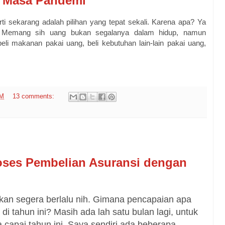
i Masa Pandemi
 sekarang adalah pilihan yang tepat sekali. Karena apa? Ya
g. Memang sih uang bukan segalanya dalam hidup, namun
eli makanan pakai uang, beli kebutuhan lain-lain pakai uang,
PM
13 comments:
oses Pembelian Asuransi dengan
akan segera berlalu nih. Gimana pencapaian apa 
i tahun ini? Masih ada lah satu bulan lagi, untuk 
a capai tahun ini. Saya sendiri ada beberapa 