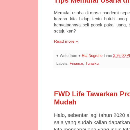
Tips Memulai Usaha d
Memulai usaha di masa pandemi seperti
karena kita hidup tentu butuh uan
kenyataannya beli popok pakai uang, b
setuju kan?
Read more »
♥ Write from ♥
Ria Nugroho
Time
3:26:00 
Labels:
Finance
,
Tunaiku
11/23/20
FWD Life Tawarkan Pr
Mudah
Halo, sebentar lagi tahun 2020 
saja yang sudah kalian dapatkan d
kita mencapai apa yang ingin kit