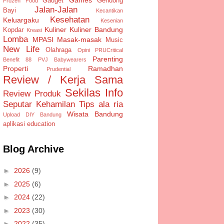
Gadget
Gendong
Frozen Food
Jalan-Jalan
Bayi
Kecantikan
Kesehatan
Keluargaku
Kesenian
Kuliner
Kuliner Bandung
Kopdar
Kreasi
Lomba
MPASI
Masak-masak
Music
New Life
Olahraga
Opini
PRUCritical
Parenting
Benefit 88
PVJ Babywearers
Properti
Ramadhan
Prudential
Review / Kerja Sama
Sekilas Info
Review Produk
Seputar Kehamilan
Tips ala ria
Wisata Bandung
Upload DIY Bandung
aplikasi
education
Blog Archive
►
2026
(9)
►
2025
(6)
►
2024
(22)
►
2023
(30)
►
2022
(35)