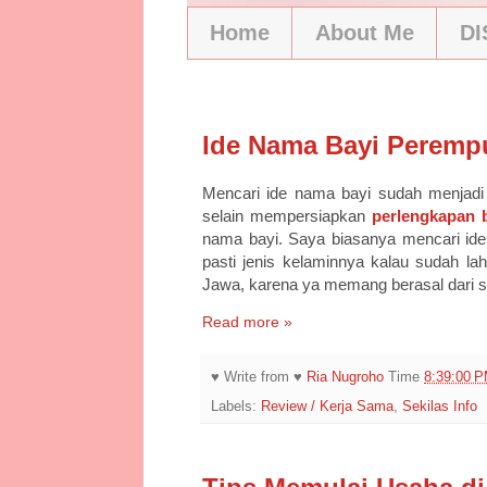
Home
About Me
D
11/24/20
Ide Nama Bayi Peremp
Mencari ide nama bayi sudah menjadi h
selain mempersiapkan
perlengkapan 
nama bayi. Saya biasanya mencari ide 
pasti jenis kelaminnya kalau sudah 
Jawa, karena ya memang berasal dari 
Read more »
♥ Write from ♥
Ria Nugroho
Time
8:39:00 
Labels:
Review / Kerja Sama
,
Sekilas Info