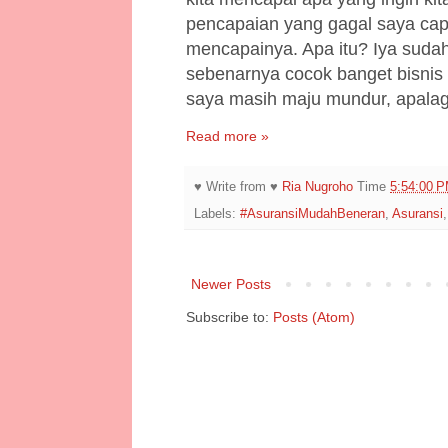
pencapaian yang gagal saya capa
mencapainya. Apa itu? Iya sudah 
sebenarnya cocok banget bisnis k
saya masih maju mundur, apalagi
Read more »
♥ Write from ♥
Ria Nugroho
Time
5:54:00 
Labels:
#AsuransiMudahBeneran
,
Asuransi
Newer Posts
Subscribe to:
Posts (Atom)