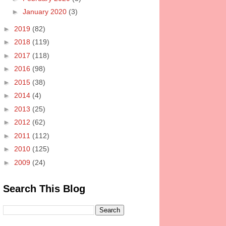
►
January 2020
(3)
►
2019
(82)
►
2018
(119)
►
2017
(118)
►
2016
(98)
►
2015
(38)
►
2014
(4)
►
2013
(25)
►
2012
(62)
►
2011
(112)
►
2010
(125)
►
2009
(24)
Search This Blog