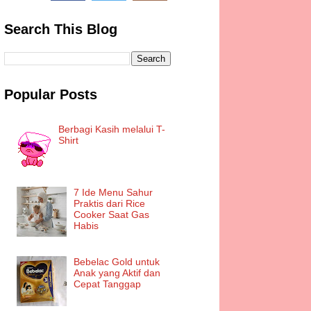
Search This Blog
Popular Posts
Berbagi Kasih melalui T-
Shirt
7 Ide Menu Sahur
Praktis dari Rice
Cooker Saat Gas
Habis
Bebelac Gold untuk
Anak yang Aktif dan
Cepat Tanggap