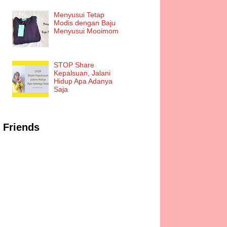
Menyusui Tetap
Modis dengan Baju
Menyusui Mooimom
STOP Share
Kepalsuan, Jalani
Hidup Apa Adanya
Saja
Friends