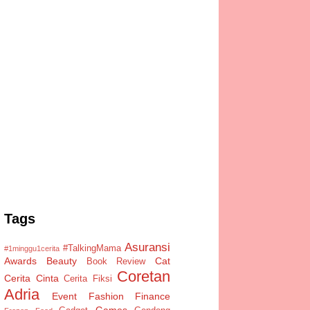
Tags
Asuransi
#TalkingMama
#1minggu1cerita
Awards
Beauty
Cat
Book Review
Coretan
Cerita Cinta
Cerita Fiksi
Adria
Event
Fashion
Finance
Games