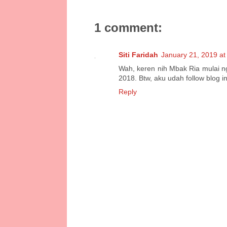
1 comment:
Siti Faridah
January 21, 2019 at
Wah, keren nih Mbak Ria mulai ng
2018. Btw, aku udah follow blog in
Reply