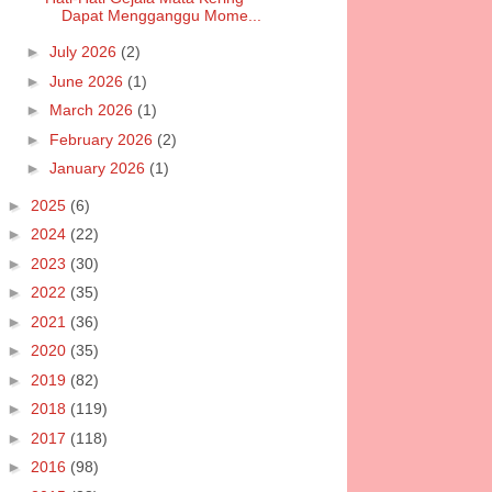
Dapat Mengganggu Mome...
►
July 2026
(2)
►
June 2026
(1)
►
March 2026
(1)
►
February 2026
(2)
►
January 2026
(1)
►
2025
(6)
►
2024
(22)
►
2023
(30)
►
2022
(35)
►
2021
(36)
►
2020
(35)
►
2019
(82)
►
2018
(119)
►
2017
(118)
►
2016
(98)