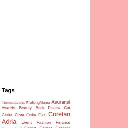
Tags
Asuransi
#TalkingMama
#1minggu1cerita
Awards
Beauty
Cat
Book Review
Coretan
Cerita Cinta
Cerita Fiksi
Adria
Event
Fashion
Finance
Games