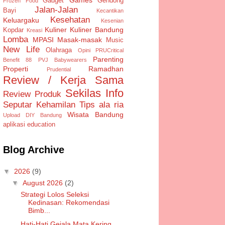
Gadget
Gendong
Frozen Food
Jalan-Jalan
Bayi
Kecantikan
Kesehatan
Keluargaku
Kesenian
Kuliner
Kuliner Bandung
Kopdar
Kreasi
Lomba
MPASI
Masak-masak
Music
New Life
Olahraga
Opini
PRUCritical
Parenting
Benefit 88
PVJ Babywearers
Properti
Ramadhan
Prudential
Review / Kerja Sama
Sekilas Info
Review Produk
Seputar Kehamilan
Tips ala ria
Wisata Bandung
Upload DIY Bandung
aplikasi
education
Blog Archive
▼
2026
(9)
▼
August 2026
(2)
Strategi Lolos Seleksi
Kedinasan: Rekomendasi
Bimb...
Hati-Hati Gejala Mata Kering