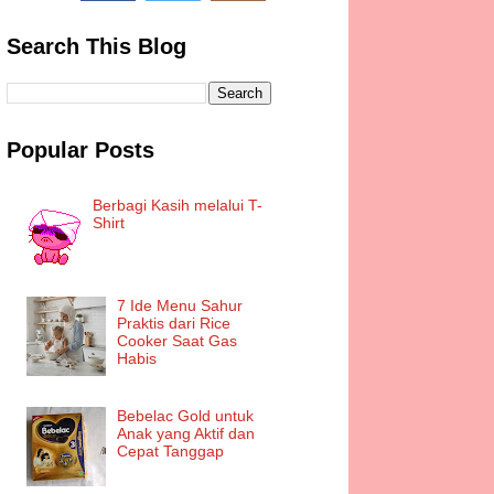
Search This Blog
Popular Posts
Berbagi Kasih melalui T-
Shirt
7 Ide Menu Sahur
Praktis dari Rice
Cooker Saat Gas
Habis
Bebelac Gold untuk
Anak yang Aktif dan
Cepat Tanggap