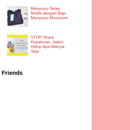
Menyusui Tetap
Modis dengan Baju
Menyusui Mooimom
STOP Share
Kepalsuan, Jalani
Hidup Apa Adanya
Saja
Friends