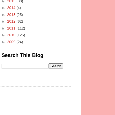
►
2015
(38)
►
2014
(4)
►
2013
(25)
►
2012
(62)
►
2011
(112)
►
2010
(125)
►
2009
(24)
Search This Blog