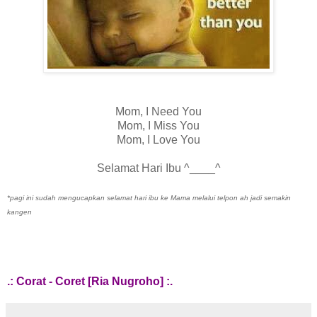
Mom, I Need You
Mom, I Miss You
Mom, I Love You
Selamat Hari Ibu ^____^
*pagi ini sudah mengucapkan selamat hari ibu ke Mama melalui telpon ah jadi semakin
kangen
.: Corat - Coret [Ria Nugroho] :.