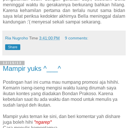
meninggal waktu itu gerakannya berkurang bahkan hilang.
Karena kehamilan pertama dan terlalu nurut sama bidan
saya telat periksa kedokter akhirnya Bella meninggal dalam
kandungan :'( menyesal sekali sampai sekarang.
Ria Nugroho
Time
3:41:00 PM
9 comments:
Share
12/15/13
Mampir yuks ^___^
Postingan hari ini cuma mau numpang promosi aja hihihi.
Kemarin iseng-iseng mengisi waktu luang dirumah saya
ikutan kontes yang diadakan Bondan Prakoso. Karena
kebetulan saat itu ada waktu dan mood untuk menulis ya
sudah lanjut deh ikutan.
Mampir yuks teman ke sini, dan beri komentar yah dishare
juga boleh hihi
*ngarep*
Cara menulis komentarnya