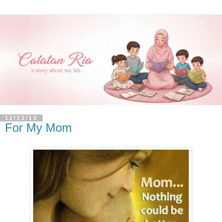
12/22/13
For My Mom