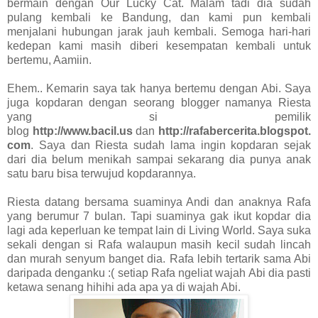
bermain dengan Our Lucky Cat. Malam tadi dia sudah
pulang kembali ke Bandung, dan kami pun kembali
menjalani hubungan jarak jauh kembali. Semoga hari-hari
kedepan kami masih diberi kesempatan kembali untuk
bertemu, Aamiin.
Ehem.. Kemarin saya tak hanya bertemu dengan Abi. Saya
juga kopdaran dengan seorang blogger namanya Riesta
yang si pemilik
blog
http://www.bacil.us
dan
http://rafabercerita.blogspot.
com
. Saya dan Riesta sudah lama ingin kopdaran sejak
dari dia belum menikah sampai sekarang dia punya anak
satu baru bisa terwujud kopdarannya.
Riesta datang bersama suaminya Andi dan anaknya Rafa
yang berumur 7 bulan. Tapi suaminya gak ikut kopdar dia
lagi ada keperluan ke tempat lain di Living World. Saya suka
sekali dengan si Rafa walaupun masih kecil sudah lincah
dan murah senyum banget dia. Rafa lebih tertarik sama Abi
daripada denganku :( setiap Rafa ngeliat wajah Abi dia pasti
ketawa senang hihihi ada apa ya di wajah Abi.