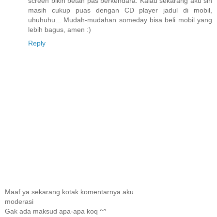
screen bikin betah pas berkendara. Kalau sekarang aku sih
masih cukup puas dengan CD player jadul di mobil,
uhuhuhu... Mudah-mudahan someday bisa beli mobil yang
lebih bagus, amen :)
Reply
Maaf ya sekarang kotak komentarnya aku
moderasi
Gak ada maksud apa-apa koq ^^