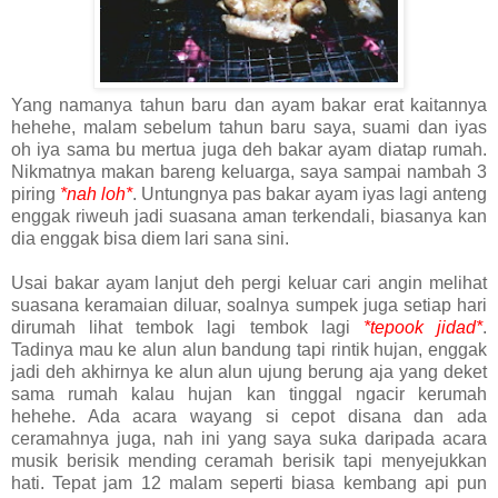
Yang namanya tahun baru dan ayam bakar erat kaitannya
hehehe, malam sebelum tahun baru saya, suami dan iyas
oh iya sama bu mertua juga deh bakar ayam diatap rumah.
Nikmatnya makan bareng keluarga, saya sampai nambah 3
piring
*nah loh*
. Untungnya pas bakar ayam iyas lagi anteng
enggak riweuh jadi suasana aman terkendali, biasanya kan
dia enggak bisa diem lari sana sini.
Usai bakar ayam lanjut deh pergi keluar cari angin melihat
suasana keramaian diluar, soalnya sumpek juga setiap hari
dirumah lihat tembok lagi tembok lagi
*tepook jidad*
.
Tadinya mau ke alun alun bandung tapi rintik hujan, enggak
jadi deh akhirnya ke alun alun ujung berung aja yang deket
sama rumah kalau hujan kan tinggal ngacir kerumah
hehehe. Ada acara wayang si cepot disana dan ada
ceramahnya juga, nah ini yang saya suka daripada acara
musik berisik mending ceramah berisik tapi menyejukkan
hati. Tepat jam 12 malam seperti biasa kembang api pun