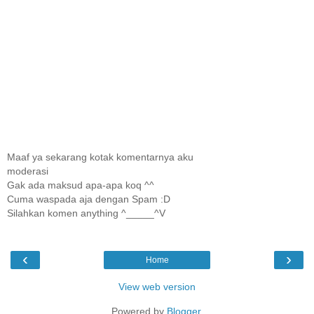
Maaf ya sekarang kotak komentarnya aku
moderasi
Gak ada maksud apa-apa koq ^^
Cuma waspada aja dengan Spam :D
Silahkan komen anything ^_____^V
‹
›
Home
View web version
Powered by
Blogger
.