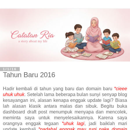
1/1/16
Tahun Baru 2016
Hadir kembali di tahun yang baru dan domain baru
*cieee
uhuk uhuk
. Setelah lama beberapa bulan sunyi senyap blog
kesayangan ini, alasan kenapa enggak update lagi? Biasa
lah alasan klasik antara malas dan sibuk. Begitu buka
dashboard draft post menumpuk menyapa dan mencolek,
meminta saya untuk menyelesaikannya. Karena saya
orangnya enggak tegaan
*uhuk lagi
, jadi baiklah mari
update kembali
*padahal enggak mau rugi pake domain