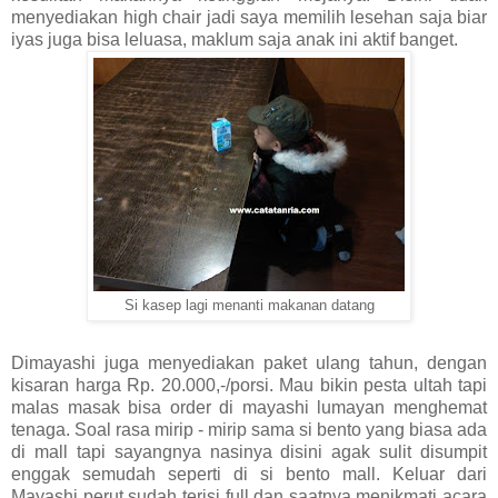
menyediakan high chair jadi saya memilih lesehan saja biar
iyas juga bisa leluasa, maklum saja anak ini aktif banget.
Si kasep lagi menanti makanan datang
Dimayashi juga menyediakan paket ulang tahun, dengan
kisaran harga Rp. 20.000,-/porsi. Mau bikin pesta ultah tapi
malas masak bisa order di mayashi lumayan menghemat
tenaga. Soal rasa mirip - mirip sama si bento yang biasa ada
di mall tapi sayangnya nasinya disini agak sulit disumpit
enggak semudah seperti di si bento mall. Keluar dari
Mayashi perut sudah terisi full dan saatnya menikmati acara