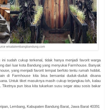
ource wisatalembangbandung.com
ni sudah cukup terkenal, tidak hanya menjadi favorit warga
ung dari luar kota Bandung yang menyukai Farmhouse. Banyak
house, yang menjadi favorit tempat berfoto tentu rumah hobbit.
in di Farmhouse kita bisa bersantai duduk-duduk disana
na. Untuk tiket masuknya masih cukup terjangkau loh, kalau
g. Tiketnya pun bisa kita tukarkan susu segar atau sosis bakar
ipan, Lembang, Kabupaten Bandung Barat, Jawa Barat 40391