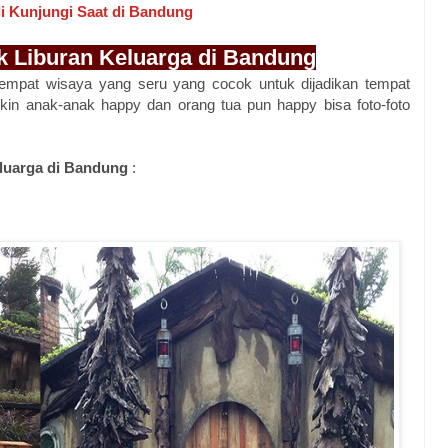
di Kunjungi Saat di Bandung
k Liburan Keluarga di Bandung
empat wisaya yang seru yang cocok untuk dijadikan tempat
ikin anak-anak happy dan orang tua pun happy bisa foto-foto
eluarga di Bandung
: