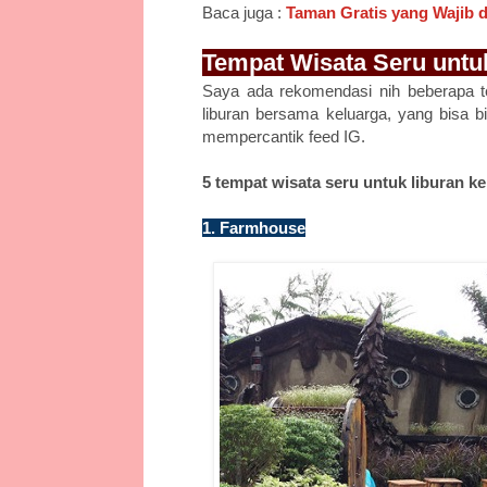
Baca juga :
Taman Gratis yang Wajib 
Tempat Wisata Seru untu
Saya ada rekomendasi nih beberapa t
liburan bersama keluarga, yang bisa b
mempercantik feed IG.
5 tempat wisata seru untuk liburan k
1. Farmhouse