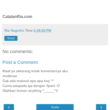
CatatanRia.com
Ria Nugroho
Time
5:39:00 PM
Share
No comments:
Post a Comment
Maaf ya sekarang kotak komentarnya aku
moderasi
Gak ada maksud apa-apa koq ^^
Cuma waspada aja dengan Spam :D
Silahkan komen anything ^_____^V
‹
›
Home