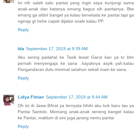
Ini nih salah satu pantai yang ingin saya kunjungi sama
anak-anak dan katanya emang bagus sih pantainya. Btw
emang ga afdol banget ya kalau berwisata ke pantai tapi ga
nginap gt hehe capek dijalan soale kalau PP.
Reply
Ida
September 17, 2019 at 9:39 AM
Aku sering padahal ke Tasik lewat Garut kan ya to blm
pernah menyengaja ke sana ..kayaknya asyik yah.kalau
Pangandaran dulu minimal setahun sekali main ke sana..
Reply
Lidya Fitrian
September 17, 2019 at 9:44 AM
Oh ini di Jawa BArat ya ternyata hihihi aku kok baru tau ya
Pantai Santolo. Memang anak-anak seneng banget kalau
ke Pantai, maklum di sini juga jarang nemu pantai
Reply