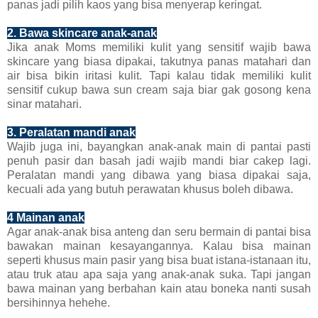
panas jadi pilih kaos yang bisa menyerap keringat.
2. Bawa skincare anak-anak
Jika anak Moms memiliki kulit yang sensitif wajib bawa
skincare yang biasa dipakai, takutnya panas matahari dan
air bisa bikin iritasi kulit. Tapi kalau tidak memiliki kulit
sensitif cukup bawa sun cream saja biar gak gosong kena
sinar matahari.
3. Peralatan mandi anak
Wajib juga ini, bayangkan anak-anak main di pantai pasti
penuh pasir dan basah jadi wajib mandi biar cakep lagi.
Peralatan mandi yang dibawa yang biasa dipakai saja,
kecuali ada yang butuh perawatan khusus boleh dibawa.
4 Mainan anak
Agar anak-anak bisa anteng dan seru bermain di pantai bisa
bawakan mainan kesayangannya. Kalau bisa mainan
seperti khusus main pasir yang bisa buat istana-istanaan itu,
atau truk atau apa saja yang anak-anak suka. Tapi jangan
bawa mainan yang berbahan kain atau boneka nanti susah
bersihinnya hehehe.