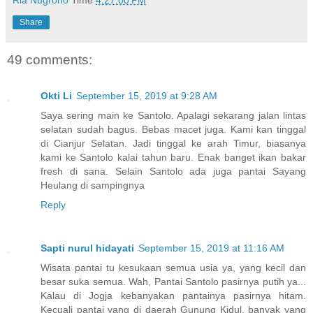
Share
49 comments:
Okti Li
September 15, 2019 at 9:28 AM
Saya sering main ke Santolo. Apalagi sekarang jalan lintas
selatan sudah bagus. Bebas macet juga. Kami kan tinggal
di Cianjur Selatan. Jadi tinggal ke arah Timur, biasanya
kami ke Santolo kalai tahun baru. Enak banget ikan bakar
fresh di sana. Selain Santolo ada juga pantai Sayang
Heulang di sampingnya
Reply
Sapti nurul hidayati
September 15, 2019 at 11:16 AM
Wisata pantai tu kesukaan semua usia ya, yang kecil dan
besar suka semua. Wah, Pantai Santolo pasirnya putih ya...
Kalau di Jogja kebanyakan pantainya pasirnya hitam.
Kecuali pantai yang di daerah Gunung Kidul, banyak yang