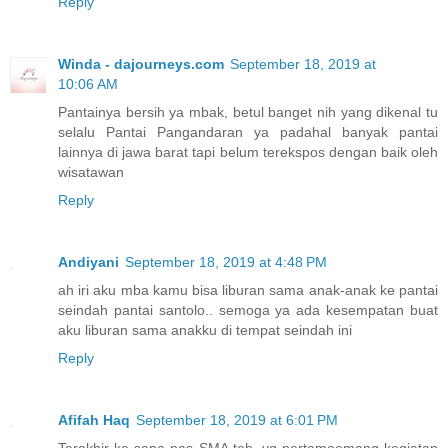
Reply
Winda - dajourneys.com
September 18, 2019 at
10:06 AM
Pantainya bersih ya mbak, betul banget nih yang dikenal tu
selalu Pantai Pangandaran ya padahal banyak pantai
lainnya di jawa barat tapi belum terekspos dengan baik oleh
wisatawan
Reply
Andiyani
September 18, 2019 at 4:48 PM
ah iri aku mba kamu bisa liburan sama anak-anak ke pantai
seindah pantai santolo.. semoga ya ada kesempatan buat
aku liburan sama anakku di tempat seindah ini
Reply
Afifah Haq
September 18, 2019 at 6:01 PM