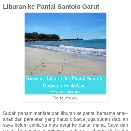
Liburan ke Pantai Santolo Garut
Pic source wiki
Sudah paham manfaat dari liburan ke pantai bersama anak-
anak dan peralatan yang harus dibawa juga sudah siap, eh
saya belum cerita ya mau pergi ke pantai mana. Saya dan
suami berencana membawa anak-anak liburan di Pantai