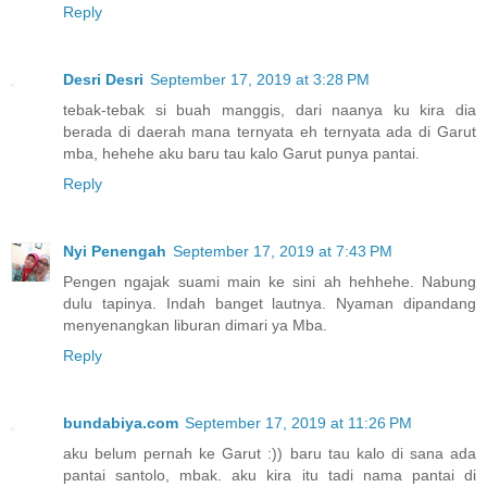
Reply
Desri Desri
September 17, 2019 at 3:28 PM
tebak-tebak si buah manggis, dari naanya ku kira dia
berada di daerah mana ternyata eh ternyata ada di Garut
mba, hehehe aku baru tau kalo Garut punya pantai.
Reply
Nyi Penengah
September 17, 2019 at 7:43 PM
Pengen ngajak suami main ke sini ah hehhehe. Nabung
dulu tapinya. Indah banget lautnya. Nyaman dipandang
menyenangkan liburan dimari ya Mba.
Reply
bundabiya.com
September 17, 2019 at 11:26 PM
aku belum pernah ke Garut :)) baru tau kalo di sana ada
pantai santolo, mbak. aku kira itu tadi nama pantai di