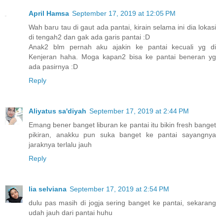
April Hamsa
September 17, 2019 at 12:05 PM
Wah baru tau di gaut ada pantai, kirain selama ini dia lokasi
di tengah2 dan gak ada garis pantai :D
Anak2 blm pernah aku ajakin ke pantai kecuali yg di
Kenjeran haha. Moga kapan2 bisa ke pantai beneran yg
ada pasirnya :D
Reply
Aliyatus sa'diyah
September 17, 2019 at 2:44 PM
Emang bener banget liburan ke pantai itu bikin fresh banget
pikiran, anakku pun suka banget ke pantai sayangnya
jaraknya terlalu jauh
Reply
lia selviana
September 17, 2019 at 2:54 PM
dulu pas masih di jogja sering banget ke pantai, sekarang
udah jauh dari pantai huhu