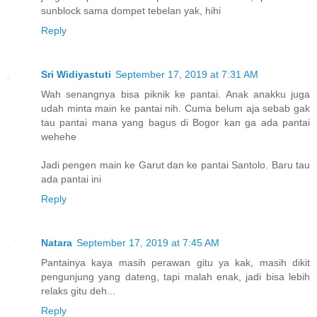
sunblock sama dompet tebelan yak, hihi
Reply
Sri Widiyastuti
September 17, 2019 at 7:31 AM
Wah senangnya bisa piknik ke pantai. Anak anakku juga
udah minta main ke pantai nih. Cuma belum aja sebab gak
tau pantai mana yang bagus di Bogor kan ga ada pantai
wehehe
Jadi pengen main ke Garut dan ke pantai Santolo. Baru tau
ada pantai ini
Reply
Natara
September 17, 2019 at 7:45 AM
Pantainya kaya masih perawan gitu ya kak, masih dikit
pengunjung yang dateng, tapi malah enak, jadi bisa lebih
relaks gitu deh...
Reply