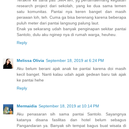
Terakhir ke sana pas SMA teh, yg pertamaemang kegiatan
research project dari sekolah, yang ke dua sama temen
satu komunitas. Pantai nya keren banget dan masih
perawan loh, teh. Cuma ga bisa berenang karena beberapa
puluh meter dari pantai langsung palung laut.
Enak ya sekarang udah banyak penginapan sekitar pantai
Santolo, dulu aku nginep nya di rumah warga, heuheu.
Reply
Melissa Olivia
September 18, 2019 at 6:24 PM
Aku belum berani ajak anak ke pantai karena doi masih
kecil banget. Nanti kalau udah agak gedean baru tak ajak
ke pantai hehe
Reply
Mermaidia
September 18, 2019 at 10:14 PM
Aku penasaran sih sama pantai Santolo. Sayangnya
katanya disana fasilitas dan hotel belum sebagus
Pangandaran ya. Banyak sih tempat bagus buat wisata di