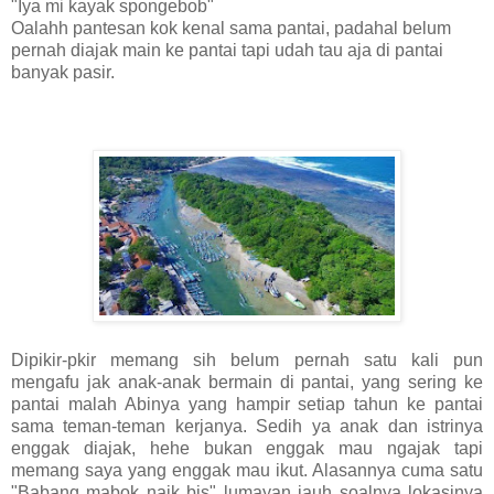
"Iya mi kayak spongebob"
Oalahh pantesan kok kenal sama pantai, padahal belum
pernah diajak main ke pantai tapi udah tau aja di pantai
banyak pasir.
Dipikir-pkir memang sih belum pernah satu kali pun
mengafu jak anak-anak bermain di pantai, yang sering ke
pantai malah Abinya yang hampir setiap tahun ke pantai
sama teman-teman kerjanya. Sedih ya anak dan istrinya
enggak diajak, hehe bukan enggak mau ngajak tapi
memang saya yang enggak mau ikut. Alasannya cuma satu
"Babang mabok naik bis" lumayan jauh soalnya lokasinya