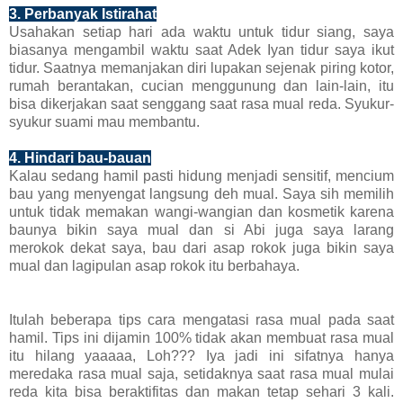
3. Perbanyak Istirahat
Usahakan setiap hari ada waktu untuk tidur siang, saya
biasanya mengambil waktu saat Adek Iyan tidur saya ikut
tidur. Saatnya memanjakan diri lupakan sejenak piring kotor,
rumah berantakan, cucian menggunung dan lain-lain, itu
bisa dikerjakan saat senggang saat rasa mual reda. Syukur-
syukur suami mau membantu.
4. Hindari bau-bauan
Kalau sedang hamil pasti hidung menjadi sensitif, mencium
bau yang menyengat langsung deh mual. Saya sih memilih
untuk tidak memakan wangi-wangian dan kosmetik karena
baunya bikin saya mual dan si Abi juga saya larang
merokok dekat saya, bau dari asap rokok juga bikin saya
mual dan lagipulan asap rokok itu berbahaya.
Itulah beberapa tips cara mengatasi rasa mual pada saat
hamil. Tips ini dijamin 100% tidak akan membuat rasa mual
itu hilang yaaaaa, Loh??? Iya jadi ini sifatnya hanya
meredaka rasa mual saja, setidaknya saat rasa mual mulai
reda kita bisa beraktifitas dan makan tetap sehari 3 kali.