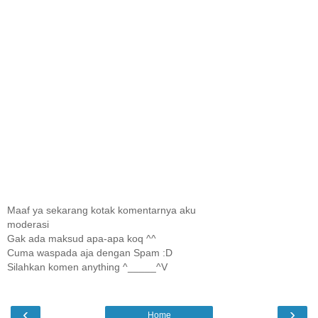
Maaf ya sekarang kotak komentarnya aku
moderasi
Gak ada maksud apa-apa koq ^^
Cuma waspada aja dengan Spam :D
Silahkan komen anything ^_____^V
‹
›
Home