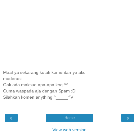
Maaf ya sekarang kotak komentarnya aku
moderasi
Gak ada maksud apa-apa koq ^^
Cuma waspada aja dengan Spam :D
Silahkan komen anything ^_____^V
‹
›
Home
View web version