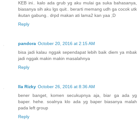
KEB ini.. kalo ada grub yg aku mulai ga suka bahasanya,
biasanya sih aku lgs quit.. berarti memang udh ga cocok utk
ikutan gabung.. drpd makan ati lama2 kan yaa ;D
Reply
pandora
October 20, 2016 at 2:15 AM
bisa jadi kalau nggak sependapat lebih baik diem ya mbak
jadi nggak makin makin masalahnya
Reply
Ila Rizky
October 26, 2016 at 8:36 AM
bener banget, komen secukupnya aja, biar ga ada yg
baper. hehe. soalnya klo ada yg baper biasanya malah
pada left group
Reply