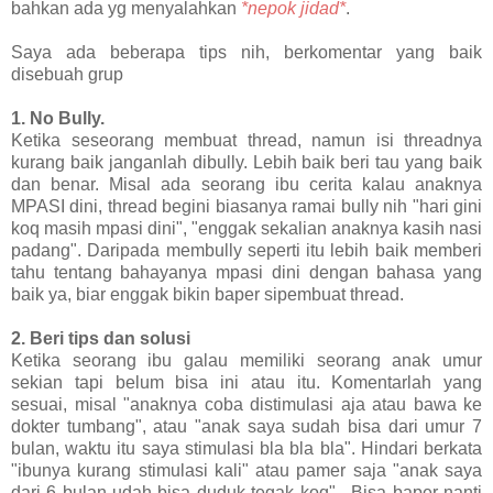
bahkan ada yg menyalahkan
*nepok jidad*
.
Saya ada beberapa tips nih, berkomentar yang baik
disebuah grup
1. No Bully.
Ketika seseorang membuat thread, namun isi threadnya
kurang baik janganlah dibully. Lebih baik beri tau yang baik
dan benar. Misal ada seorang ibu cerita kalau anaknya
MPASI dini, thread begini biasanya ramai bully nih "hari gini
koq masih mpasi dini", "enggak sekalian anaknya kasih nasi
padang". Daripada membully seperti itu lebih baik memberi
tahu tentang bahayanya mpasi dini dengan bahasa yang
baik ya, biar enggak bikin baper sipembuat thread.
2. Beri tips dan solusi
Ketika seorang ibu galau memiliki seorang anak umur
sekian tapi belum bisa ini atau itu. Komentarlah yang
sesuai, misal "anaknya coba distimulasi aja atau bawa ke
dokter tumbang", atau "anak saya sudah bisa dari umur 7
bulan, waktu itu saya stimulasi bla bla bla". Hindari berkata
"ibunya kurang stimulasi kali" atau pamer saja "anak saya
dari 6 bulan udah bisa duduk tegak koq". Bisa baper nanti