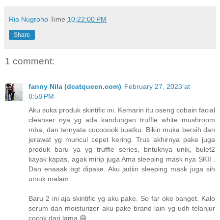
Ria Nugroho
Time
10:22:00 PM
Share
1 comment:
fanny Nila (dcatqueen.com)
February 27, 2023 at
8:58 PM
Aku suka produk skintific ini. Kemarin itu oseng cobain facial
cleanser nya yg ada kandungan truffle white mushroom
mba, dan ternyata cocooook buatku. Bikin muka bersih dan
jerawat yg muncul cepet kering. Trus akhirnya pake juga
produk baru ya yg truffle series, bntuknya unik, bulet2
kayak kapas, agak mirip juga Ama sleeping mask nya SKII .
Dan enaaak bgt dipake. Aku jadiin sleeping mask juga sih
utnuk malam
Baru 2 ini aja skintific yg aku pake. So far oke banget. Kalo
serum dan moisturizer aku pake brand lain yg udh telanjur
cocok dari lama 😄