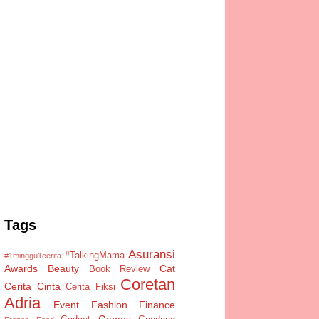
Tags
Asuransi
#TalkingMama
#1minggu1cerita
Awards
Beauty
Cat
Book Review
Coretan
Cerita Cinta
Cerita Fiksi
Adria
Event
Fashion
Finance
Games