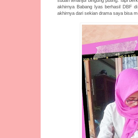
sudah terlanjur bingung puting. Tapi be
akhirnya Babang Iyas berhasil DBF di
akhirnya dari sekian drama saya bisa m