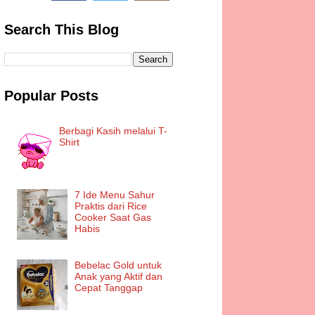
Search This Blog
Popular Posts
Berbagi Kasih melalui T-
Shirt
7 Ide Menu Sahur
Praktis dari Rice
Cooker Saat Gas
Habis
Bebelac Gold untuk
Anak yang Aktif dan
Cepat Tanggap