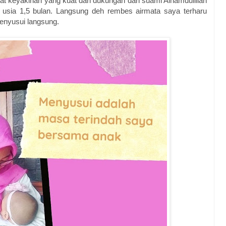
rkat keyakinan yang kuat dan dukungan dari suami Alhamdulillah
 usia 1,5 bulan. Langsung deh rembes airmata saya terharu
enyusui langsung.