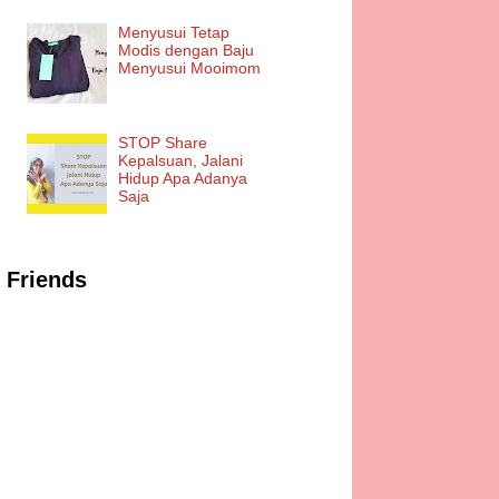
Menyusui Tetap
Modis dengan Baju
Menyusui Mooimom
STOP Share
Kepalsuan, Jalani
Hidup Apa Adanya
Saja
Friends