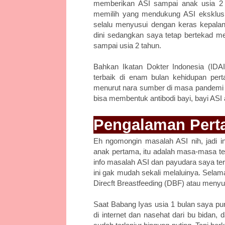
memberikan ASI sampai anak usia 2 
memilih yang mendukung ASI eksklusif.
selalu menyusui dengan keras kepala
dini sedangkan saya tetap bertekad me
sampai usia 2 tahun.
Bahkan Ikatan Dokter Indonesia (IDA
terbaik di enam bulan kehidupan per
menurut nara sumber di masa pandemi s
bisa membentuk antibodi bayi, bayi ASI
Pengalaman Pert
Eh ngomongin masalah ASI nih, jadi 
anak pertama, itu adalah masa-masa ter
info masalah ASI dan payudara saya t
ini gak mudah sekali melaluinya. Sela
Direcft Breastfeeding (DBF) atau meny
Saat Babang Iyas usia 1 bulan saya pu
di internet dan nasehat dari bu bidan,