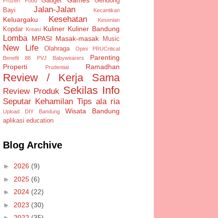
Gadget
Gendong
Frozen Food
Jalan-Jalan
Bayi
Kecantikan
Kesehatan
Keluargaku
Kesenian
Kuliner
Kuliner Bandung
Kopdar
Kreasi
Lomba
MPASI
Masak-masak
Music
New Life
Olahraga
Opini
PRUCritical
Parenting
Benefit 88
PVJ Babywearers
Properti
Ramadhan
Prudential
Review / Kerja Sama
Sekilas Info
Review Produk
Seputar Kehamilan
Tips ala ria
Wisata Bandung
Upload DIY Bandung
aplikasi
education
Blog Archive
►
2026
(9)
►
2025
(6)
►
2024
(22)
►
2023
(30)
►
2022
(35)