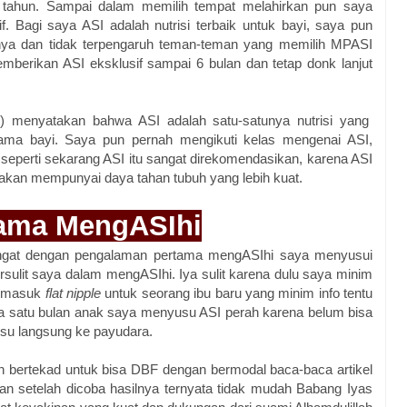
tahun. Sampai dalam memilih tempat melahirkan pun saya
 Bagi saya ASI adalah nutrisi terbaik untuk bayi, saya pun
nya dan tidak terpengaruh teman-teman yang memilih MPASI
mberikan ASI eksklusif sampai 6 bulan dan tetap donk lanjut
I) menyatakan bahwa ASI adalah satu-satunya nutrisi yang
tama bayi. Saya pun pernah mengikuti kelas mengenai ASI,
eperti sekarang ASI itu sangat direkomendasikan, karena ASI
 akan mempunyai daya tahan tubuh yang lebih kuat.
ama MengASIhi
ingat dengan pengalaman pertama mengASIhi saya menyusui
sulit saya dalam mengASIhi. Iya sulit karena dulu saya minim
ermasuk
flat nipple
untuk seorang ibu baru yang minim info tentu
ma satu bulan anak saya menyusu ASI perah karena belum bisa
usu langsung ke payudara.
n bertekad untuk bisa DBF dengan bermodal baca-baca artikel
 dan setelah dicoba hasilnya ternyata tidak mudah Babang Iyas