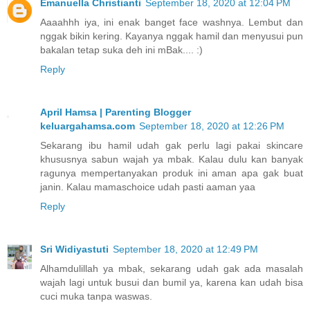
Emanuella Christianti
September 18, 2020 at 12:04 PM
Aaaahhh iya, ini enak banget face washnya. Lembut dan
nggak bikin kering. Kayanya nggak hamil dan menyusui pun
bakalan tetap suka deh ini mBak.... :)
Reply
April Hamsa | Parenting Blogger
keluargahamsa.com
September 18, 2020 at 12:26 PM
Sekarang ibu hamil udah gak perlu lagi pakai skincare
khususnya sabun wajah ya mbak. Kalau dulu kan banyak
ragunya mempertanyakan produk ini aman apa gak buat
janin. Kalau mamaschoice udah pasti aaman yaa
Reply
Sri Widiyastuti
September 18, 2020 at 12:49 PM
Alhamdulillah ya mbak, sekarang udah gak ada masalah
wajah lagi untuk busui dan bumil ya, karena kan udah bisa
cuci muka tanpa waswas.