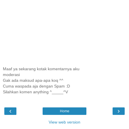
Maaf ya sekarang kotak komentarnya aku
moderasi
Gak ada maksud apa-apa koq ^^
Cuma waspada aja dengan Spam :D
Silahkan komen anything ^_____^V
‹
›
Home
View web version