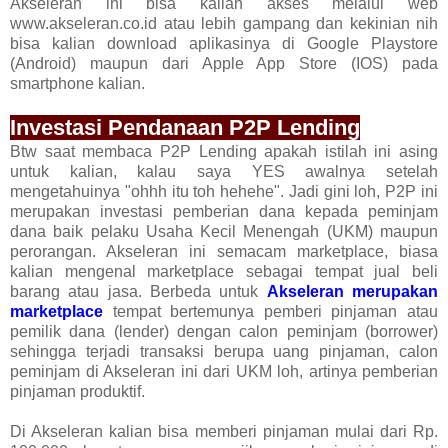
Akseleran ini bisa kalian akses melalui web
www.akseleran.co.id atau lebih gampang dan kekinian nih
bisa kalian download aplikasinya di Google Playstore
(Android) maupun dari Apple App Store (IOS) pada
smartphone kalian.
Investasi Pendanaan P2P Lending
Btw saat membaca P2P Lending apakah istilah ini asing
untuk kalian, kalau saya YES awalnya setelah
mengetahuinya "ohhh itu toh hehehe". Jadi gini loh, P2P ini
merupakan investasi pemberian dana kepada peminjam
dana baik pelaku Usaha Kecil Menengah (UKM) maupun
perorangan. Akseleran ini semacam marketplace, biasa
kalian mengenal marketplace sebagai tempat jual beli
barang atau jasa. Berbeda untuk
Akseleran merupakan
marketplace
tempat bertemunya pemberi pinjaman atau
pemilik dana (lender) dengan calon peminjam (borrower)
sehingga terjadi transaksi berupa uang pinjaman, calon
peminjam di Akseleran ini dari UKM loh, artinya pemberian
pinjaman produktif.
Di Akseleran kalian bisa memberi pinjaman mulai dari Rp.