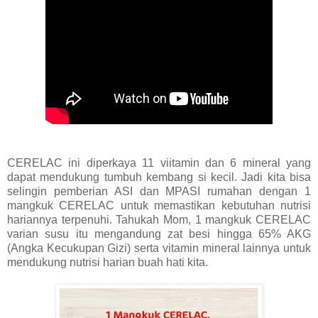
CERELAC ini diperkaya 11 viitamin dan 6 mineral yang
dapat mendukung tumbuh kembang si kecil. Jadi kita bisa
selingin pemberian ASI dan MPASI rumahan dengan 1
mangkuk CERELAC untuk memastikan kebutuhan nutrisi
hariannya terpenuhi. Tahukah Mom, 1 mangkuk CERELAC
varian susu itu mengandung zat besi hingga 65% AKG
(Angka Kecukupan Gizi) serta vitamin mineral lainnya untuk
mendukung nutrisi harian buah hati kita.