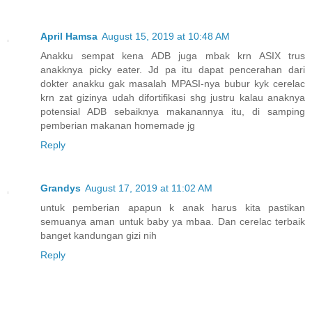
April Hamsa
August 15, 2019 at 10:48 AM
Anakku sempat kena ADB juga mbak krn ASIX trus
anakknya picky eater. Jd pa itu dapat pencerahan dari
dokter anakku gak masalah MPASI-nya bubur kyk cerelac
krn zat gizinya udah difortifikasi shg justru kalau anaknya
potensial ADB sebaiknya makanannya itu, di samping
pemberian makanan homemade jg
Reply
Grandys
August 17, 2019 at 11:02 AM
untuk pemberian apapun k anak harus kita pastikan
semuanya aman untuk baby ya mbaa. Dan cerelac terbaik
banget kandungan gizi nih
Reply