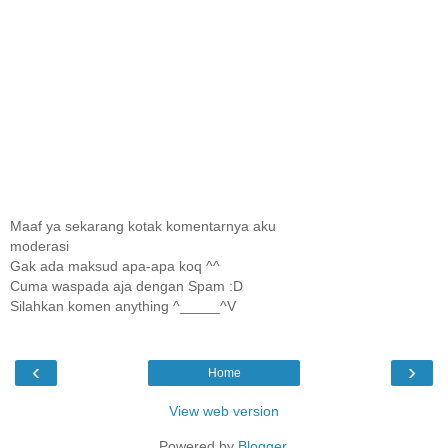
Maaf ya sekarang kotak komentarnya aku
moderasi
Gak ada maksud apa-apa koq ^^
Cuma waspada aja dengan Spam :D
Silahkan komen anything ^_____^V
‹
›
Home
View web version
Powered by
Blogger
.