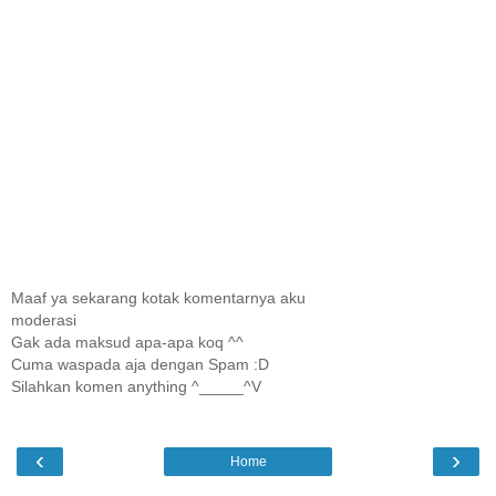
Maaf ya sekarang kotak komentarnya aku
moderasi
Gak ada maksud apa-apa koq ^^
Cuma waspada aja dengan Spam :D
Silahkan komen anything ^_____^V
‹
›
Home