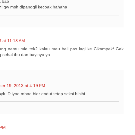
a bab
ni gw msh dipanggil kecoak hahaha
 at 11:18 AM
arang nemu mie tek2 kalau mau beli pas lagi ke Cikampek/ Gak
 sehat ibu dan bayinya ya
er 19, 2013 at 4:19 PM
 :D iyaa mbaa biar endut tetep seksi hihihi
 PM