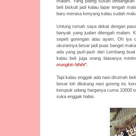
malam. Yang paling susah dihilangkan 
beli biskuit jadi kalau lapar tengah m
baru merasa kenyang kalau sudah makan
Untung rumah saya dekat dengan pasar
banyak yang jualan ditengah malam. Ka
sepeti gorengan atau ayam. Oh iya d
ukurannya besar jadi puas banget makan
ada yang jauh-jauh dari Lembang buat b
kalau beli juga orang biasanya mini
mungkin hihihi*
.
Tapi kalau enggak ada nasi dirumah bel
besar loh ditukang nasi goreng ini, 
kerupuk udang harganya cuma 10000 ta
suka enggak habis.