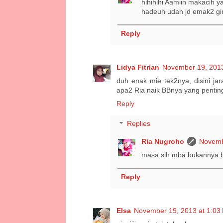
hihihihi Aamiin makacih y
hadeuh udah jd emak2 gi
Reply
Lidya Fitrian
November 19, 2013
duh enak mie tek2nya, disini j
apa2 Ria naik BBnya yang penting
Reply
Replies
Ria Nugroho
Novemb
masa sih mba bukannya byk
Reply
Elsa
November 19, 2013 at 1:03