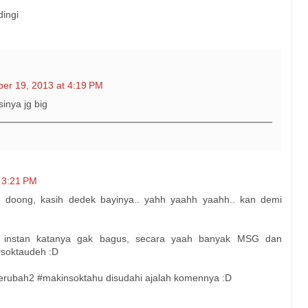
dingi
er 19, 2013 at 4:19 PM
inya jg big
 3:21 PM
 doong, kasih dedek bayinya.. yahh yaahh yaahh.. kan demi
e instan katanya gak bagus, secara yaah banyak MSG dan
soktaudeh :D
erubah2 #makinsoktahu disudahi ajalah komennya :D