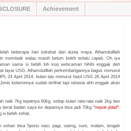
ISCLOSURE
Achievement
lah beberapa hari istirahat dari dunia maya. Alhamdulillah
n membaik walau masih belum boleh terlalu capek. Oh iya
caman sama si bebih loh koq webcaman hihihi enggak deh
wat layar USG. Alhamdulillah perkembangannya bagus menurut
L 24 April 2014, bulan lalu menurut hasil USG 26 April 2014
 Jenis kelaminnya sudah terlihat tapi rahasia ahh enggak akan
h naik 7kg tepatnya 60kg, setiap bulan rata-rata naik 2kg dan
ra berat badan saya ke depannya bisa jadi 70kg
*nepok jidad*
.
 si bebih sehat.
sehari bisa 5porsi nasi, pagi, siamg, sore, malam, tengah