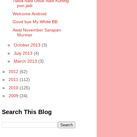
Tiada Nasi Uduk Nasi Kuning
pun jadi
Welcome Android
Good bye My White BB
Awal November Sarapan
Murmer
►
October 2013
(3)
►
July 2013
(4)
►
March 2013
(3)
►
2012
(62)
►
2011
(112)
►
2010
(125)
►
2009
(24)
Search This Blog