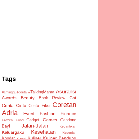
Tags
Asuransi
#TalkingMama
#1minggu1cerita
Awards
Beauty
Cat
Book Review
Coretan
Cerita Cinta
Cerita Fiksi
Adria
Event
Fashion
Finance
Games
Gadget
Gendong
Frozen Food
Jalan-Jalan
Bayi
Kecantikan
Kesehatan
Keluargaku
Kesenian
Kuliner
Kuliner Bandung
Kopdar
Kreasi