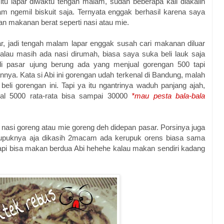
itu lapar diwaktu tengah malam, sudah beberapa kali diakalin
alam ngemil biskuit saja. Ternyata enggak berhasil karena saya
 makanan berat seperti nasi atau mie.
, jadi tengah malam lapar enggak susah cari makanan diluar
lau masih ada nasi dirumah, biasa saya suka beli lauk saja
i pasar ujung berung ada yang menjual gorengan 500 tapi
nya. Kata si Abi ini gorengan udah terkenal di Bandung, malah
eli gorengan ini. Tapi ya itu ngantrinya waduh panjang ajah,
mal 5000 rata-rata bisa sampai 30000
*mau pesta bala-bala
i nasi goreng atau mie goreng deh didepan pasar. Porsinya juga
kerupuknya aja dikasih 2macam ada kerupuk orens biasa sama
pi bisa makan berdua Abi hehehe kalau makan sendiri kadang