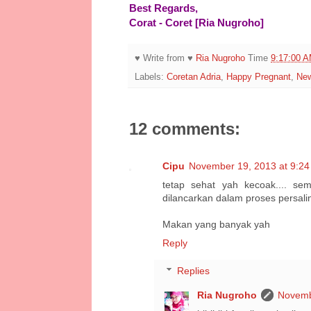
Best Regards,
Corat - Coret [Ria Nugroho]
♥ Write from ♥
Ria Nugroho
Time
9:17:00 
Labels:
Coretan Adria
,
Happy Pregnant
,
New
12 comments:
Cipu
November 19, 2013 at 9:2
tetap sehat yah kecoak.... se
dilancarkan dalam proses persali
Makan yang banyak yah
Reply
Replies
Ria Nugroho
Novemb