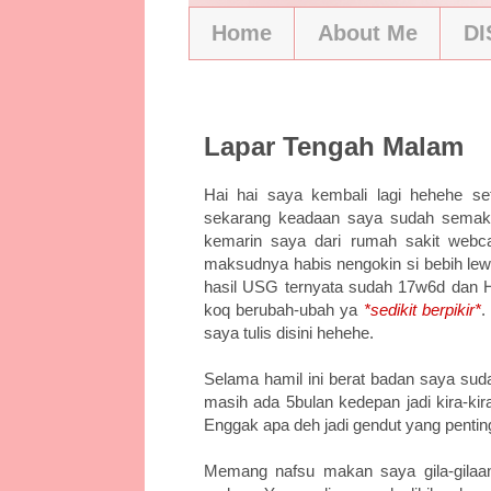
Home
About Me
D
11/19/13
Lapar Tengah Malam
Hai hai saya kembali lagi hehehe sete
sekarang keadaan saya sudah semaki
kemarin saya dari rumah sakit web
maksudnya habis nengokin si bebih le
hasil USG ternyata sudah 17w6d dan HP
koq berubah-ubah ya
*sedikit berpikir*
.
saya tulis disini hehehe.
Selama hamil ini berat badan saya suda
masih ada 5bulan kedepan jadi kira-ki
Enggak apa deh jadi gendut yang penting
Memang nafsu makan saya gila-gilaan 