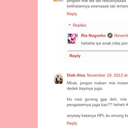
pingiiiin mie tek tek rebusnyaaaa
kelihatannya eeenaaak tak tertan
Reply
Replies
Ria Nugroho
Novemb
hehehe iya enak mba pors
Reply
Diah Alsa
November 19, 2013 at
Mbak, jangan makan mie instan
dedek bayinya juga.
klo nasi goreng gpp deh, mi
pengawetnya juga kan?? heheh #
anyway katanya HPL itu emang b
Reply