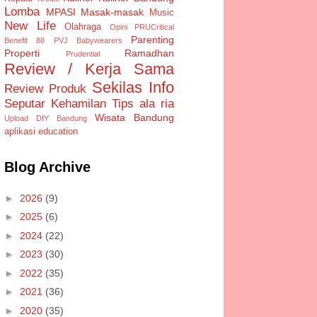
Lomba
MPASI
Masak-masak
Music
New Life
Olahraga
Opini
PRUCritical
Parenting
Benefit 88
PVJ Babywearers
Properti
Ramadhan
Prudential
Review / Kerja Sama
Sekilas Info
Review Produk
Seputar Kehamilan
Tips ala ria
Wisata Bandung
Upload DIY Bandung
aplikasi
education
Blog Archive
►
2026
(9)
►
2025
(6)
►
2024
(22)
►
2023
(30)
►
2022
(35)
►
2021
(36)
►
2020
(35)