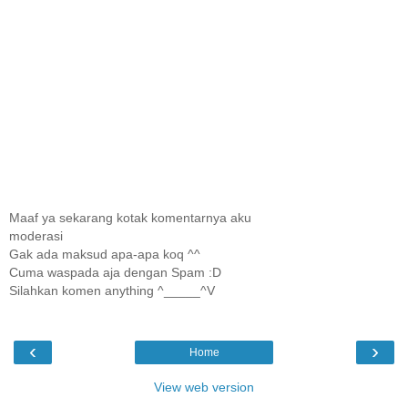
Maaf ya sekarang kotak komentarnya aku
moderasi
Gak ada maksud apa-apa koq ^^
Cuma waspada aja dengan Spam :D
Silahkan komen anything ^_____^V
‹
›
Home
View web version