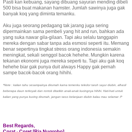
Pasti kan kebuang, sayang dibuang sayuran mending dibeli
500 bisa buat makanan hamster. Jumlah sawinya juga gak
banyak koq yang diminta temanku.
Aku juga seorang pedagang tak jarang juga sering
dipermainkan sama pembeli yang hit and run, bahkan ada
yang suka nawar gila-gilaan. Tapi aku selalu tanggapin
mereka dengan sabar tanpa ada esmosi seperti itu. Memang
benar sepertinya tingkat stress orang indonesia semakin
meningkat, sekali senggol bacok hehehe. Mungkin karena
tekanan ekonomi juga mereka seperti tu. Tapi aku gak koq
hehehe biar gak punya duit always Happy gak pernah
sampe bacok-bacok orang hihihi.
*Note : kalian tahu sesampainya dirumah karna temenku teledor taruh sayur diubin, alhasil
beberapa daun terkoyak dan rontok ditarikin anak-anak kucingnya hihihi. Hati-hati untuk
kalian yang punya kucing dirumah, jangan tarus belanjaan diubin kalau mau selamat :P
Best Regards,
Corat - Coret [Ria Nugroho]