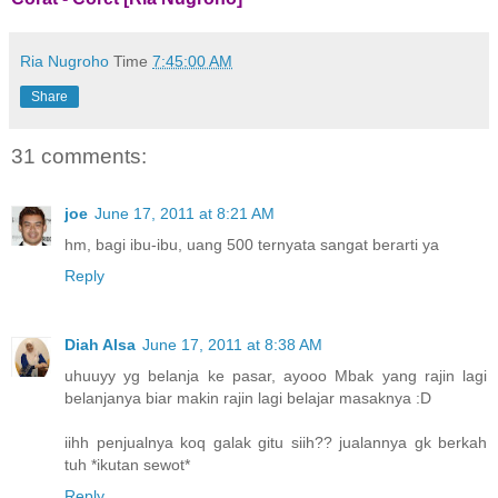
Ria Nugroho
Time
7:45:00 AM
Share
31 comments:
joe
June 17, 2011 at 8:21 AM
hm, bagi ibu-ibu, uang 500 ternyata sangat berarti ya
Reply
Diah Alsa
June 17, 2011 at 8:38 AM
uhuuyy yg belanja ke pasar, ayooo Mbak yang rajin lagi
belanjanya biar makin rajin lagi belajar masaknya :D
iihh penjualnya koq galak gitu siih?? jualannya gk berkah
tuh *ikutan sewot*
Reply