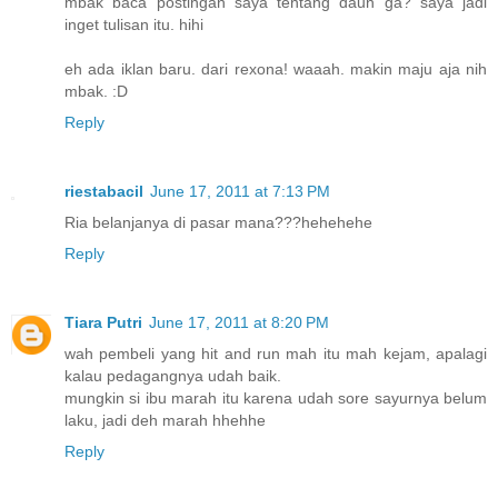
mbak baca postingan saya tentang daun ga? saya jadi
inget tulisan itu. hihi
eh ada iklan baru. dari rexona! waaah. makin maju aja nih
mbak. :D
Reply
riestabacil
June 17, 2011 at 7:13 PM
Ria belanjanya di pasar mana???hehehehe
Reply
Tiara Putri
June 17, 2011 at 8:20 PM
wah pembeli yang hit and run mah itu mah kejam, apalagi
kalau pedagangnya udah baik.
mungkin si ibu marah itu karena udah sore sayurnya belum
laku, jadi deh marah hhehhe
Reply