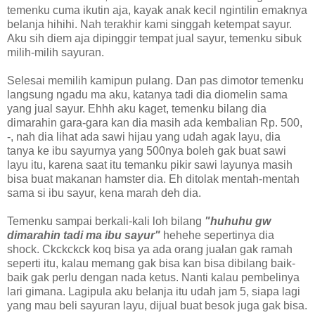
temenku cuma ikutin aja, kayak anak kecil ngintilin emaknya
belanja hihihi. Nah terakhir kami singgah ketempat sayur.
Aku sih diem aja dipinggir tempat jual sayur, temenku sibuk
milih-milih sayuran.
Selesai memilih kamipun pulang. Dan pas dimotor temenku
langsung ngadu ma aku, katanya tadi dia diomelin sama
yang jual sayur. Ehhh aku kaget, temenku bilang dia
dimarahin gara-gara kan dia masih ada kembalian Rp. 500,
-, nah dia lihat ada sawi hijau yang udah agak layu, dia
tanya ke ibu sayurnya yang 500nya boleh gak buat sawi
layu itu, karena saat itu temanku pikir sawi layunya masih
bisa buat makanan hamster dia. Eh ditolak mentah-mentah
sama si ibu sayur, kena marah deh dia.
Temenku sampai berkali-kali loh bilang
"huhuhu gw
dimarahin tadi ma ibu sayur"
hehehe sepertinya dia
shock. Ckckckck koq bisa ya ada orang jualan gak ramah
seperti itu, kalau memang gak bisa kan bisa dibilang baik-
baik gak perlu dengan nada ketus. Nanti kalau pembelinya
lari gimana. Lagipula aku belanja itu udah jam 5, siapa lagi
yang mau beli sayuran layu, dijual buat besok juga gak bisa.