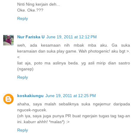
Nnti Ning kerjain deh...
Oke. Oke.???
Reply
Nur Fariska U
June 19, 2011 at 12:12 PM
weh, ada kesamaan nih mbak mba aku. Ga suka
keramaian dan suka play game. Wah photogenic! aku bgt >.
<
liat aja, poto ma aslinya beda. yg asli mirip dian sastro
(ngarep)
Reply
koskakiungu
June 19, 2011 at 12:25 PM
ahaha, saya malah sebaliknya suka ngejemur daripada
ngucek-ngucek.
(oh iya, saya juga punya PR buat ngerjain tugas tag tag-an
ini..kaburr ahhh! *malas*) :>
Reply