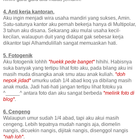
4. Anti kerja kantoran.
Aku ingin menjadi wira usaha mandiri yang sukses, Amin.
Satu-satunya kantor aku pernah bekerja hanya di Multipolar,
3 tahun aku disana. Sekarang aku mulai usaha kecil-
kecilan, walaupun duit yang didapat gak sebesar kerja
dikantor tapi Alhamdulillah sangat memuaskan hati.
5. Fotogenik
Aku fotogenik lohhh
*huekk pede banget*
hihihi. Habisnya
suka banyak yang tertipu lihat foto aku, pada bilang aku ini
masih muda disangka anak smu atau anak kuliah.
*doh
nepok jidad*
umurku udah 1/4 abad koq ya dibilang masih
anak muda. Jadi hati-hati jangan tertipu lihat fotoku ya
^_____^ antara foto dan aku sangat berbeda
*melirik foto di
blog*
.
6. Cengeng
Walaupun umur sudah 1/4 abad, tapi aku akui masih
cengeng. Lebih tepatnya mudah nangis aja, diomelin
nangis, dicuekin nangis, dijitak nangis, disenggol nangis
*nah loh*
.