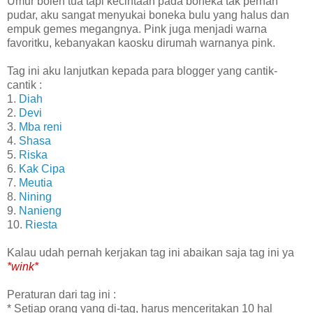
Umur boleh tua tapi kecintaan pada boneka tak pernah
pudar, aku sangat menyukai boneka bulu yang halus dan
empuk gemes megangnya. Pink juga menjadi warna
favoritku, kebanyakan kaosku dirumah warnanya pink.
Tag ini aku lanjutkan kepada para blogger yang cantik-
cantik :
1.
Diah
2.
Devi
3.
Mba reni
4.
Shasa
5.
Riska
6.
Kak Cipa
7.
Meutia
8.
Nining
9.
Nanieng
10.
Riesta
Kalau udah pernah kerjakan tag ini abaikan saja tag ini ya
*wink*
Peraturan dari tag ini :
* Setiap orang yang di-tag, harus menceritakan 10 hal