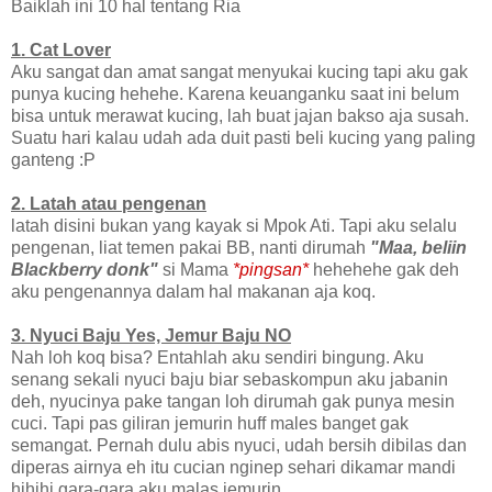
Baiklah ini 10 hal tentang Ria
1. Cat Lover
Aku sangat dan amat sangat menyukai kucing tapi aku gak
punya kucing hehehe. Karena keuanganku saat ini belum
bisa untuk merawat kucing, lah buat jajan bakso aja susah.
Suatu hari kalau udah ada duit pasti beli kucing yang paling
ganteng :P
2. Latah atau pengenan
latah disini bukan yang kayak si Mpok Ati. Tapi aku selalu
pengenan, liat temen pakai BB, nanti dirumah
"Maa, beliin
Blackberry donk"
si Mama
*pingsan*
hehehehe gak deh
aku pengenannya dalam hal makanan aja koq.
3. Nyuci Baju Yes, Jemur Baju NO
Nah loh koq bisa? Entahlah aku sendiri bingung. Aku
senang sekali nyuci baju biar sebaskompun aku jabanin
deh, nyucinya pake tangan loh dirumah gak punya mesin
cuci. Tapi pas giliran jemurin huff males banget gak
semangat. Pernah dulu abis nyuci, udah bersih dibilas dan
diperas airnya eh itu cucian nginep sehari dikamar mandi
hihihi gara-gara aku malas jemurin.