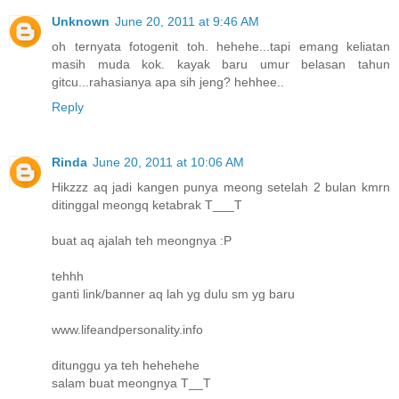
Unknown
June 20, 2011 at 9:46 AM
oh ternyata fotogenit toh. hehehe...tapi emang keliatan
masih muda kok. kayak baru umur belasan tahun
gitcu...rahasianya apa sih jeng? hehhee..
Reply
Rinda
June 20, 2011 at 10:06 AM
Hikzzz aq jadi kangen punya meong setelah 2 bulan kmrn
ditinggal meongq ketabrak T___T
buat aq ajalah teh meongnya :P
tehhh
ganti link/banner aq lah yg dulu sm yg baru
www.lifeandpersonality.info
ditunggu ya teh hehehehe
salam buat meongnya T__T