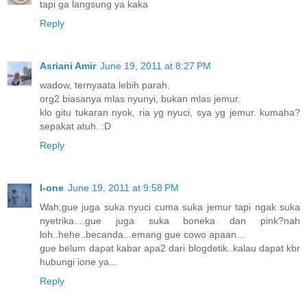
tapi ga langsung ya kaka
Reply
Asriani Amir
June 19, 2011 at 8:27 PM
wadow, ternyaata lebih parah.
org2 biasanya mlas nyunyi, bukan mlas jemur.
klo gitu tukaran nyok, ria yg nyuci, sya yg jemur. kumaha?
sepakat atuh. :D
Reply
I-one
June 19, 2011 at 9:58 PM
Wah,gue juga suka nyuci cuma suka jemur tapi ngak suka
nyetrika....gue juga suka boneka dan pink?nah
loh..hehe..becanda...emang gue cowo apaan...
gue belum dapat kabar apa2 dari blogdetik..kalau dapat kbr
hubungi ione ya...
Reply