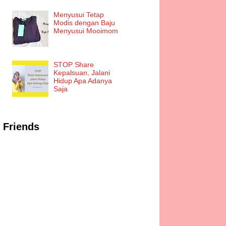
Menyusui Tetap
Modis dengan Baju
Menyusui Mooimom
STOP Share
Kepalsuan, Jalani
Hidup Apa Adanya
Saja
Friends