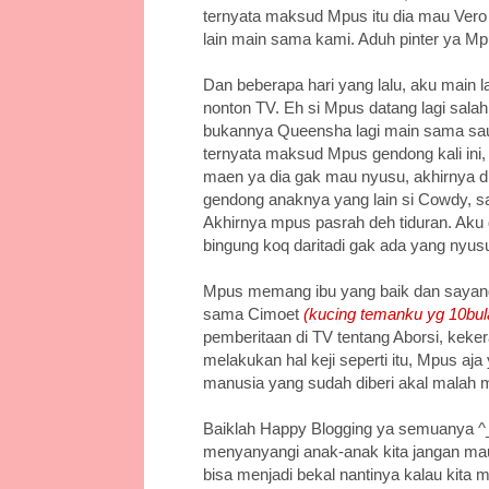
ternyata maksud Mpus itu dia mau Vero
lain main sama kami. Aduh pinter ya Mp
Dan beberapa hari yang lalu, aku main 
nonton TV. Eh si Mpus datang lagi sal
bukannya Queensha lagi main sama sa
ternyata maksud Mpus gendong kali ini,
maen ya dia gak mau nyusu, akhirnya di
gendong anaknya yang lain si Cowdy, 
Akhirnya mpus pasrah deh tiduran. Aku 
bingung koq daritadi gak ada yang nyusu
Mpus memang ibu yang baik dan sayan
sama Cimoet
(kucing temanku yg 10bul
pemberitaan di TV tentang Aborsi, kek
melakukan hal keji seperti itu, Mpus 
manusia yang sudah diberi akal malah mel
Baiklah Happy Blogging ya semuanya ^_
menyanyangi anak-anak kita jangan ma
bisa menjadi bekal nantinya kalau kita m