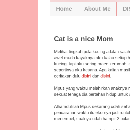
Home
About Me
D
6/14/11
Cat is a nice Mom
Melihat tingkah pola kucing adalah sala
awet muda kayaknya aku kalau setiap ha
kucing, tapi aku sering maen kerumah 
sepertinya aku kesana. Apa kalian mas
ceritakan dulu
disini
dan
disini
.
Mpus yang waktu melahirkan anaknya me
sekuat tenaga dia bertahan hidup untuk 
Alhamdulillah Mpus sekarang udah sehat,
pendarahan waktu itu ekornya jadi ront
menempel, soalnya udah hampir 2 bula