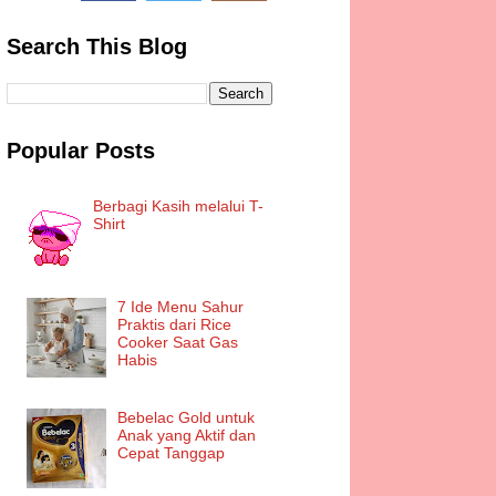
Search This Blog
Popular Posts
Berbagi Kasih melalui T-
Shirt
7 Ide Menu Sahur
Praktis dari Rice
Cooker Saat Gas
Habis
Bebelac Gold untuk
Anak yang Aktif dan
Cepat Tanggap