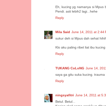
Eh, kucing yg namanya si Mpus 
Pendi. asti lebih2 lagi...hehe
Reply
Mila Said
June 14, 2011 at 2:44
sukur deh si Mpus dah sehat hihihi
Klo aku paling ribet liat ibu kuc
Reply
TUKANG CoLoNG
June 14, 201
saya ga gitu suka kucing. trauma 
Reply
ningsyafitri
June 14, 2011 at 5:
Betul. Betul...