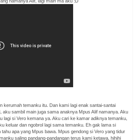
ang namanya Alif, lagi main ma aku :D
in kerumah temanku itu. Dan kami lagi enak santai-santai
ol, aku sambil main juga sama anaknya Mpus Alif namanya. Aku
 lagi si Vero kemana ya. Aku cari ke kamar adiknya temanku,
 Aku keluar dan ngobrol lagi sama temanku. Eh gak lama si
 tahu apa yang Mpus bawa. Mpus gendong si Vero yang tidur
temanku saling pandang-pandangan terus kami ketawa. hihihi