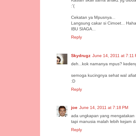
Kasian skali sama anak2 yg dibuan
:'(
Cekatan ya Mpusnya...
Langsung cakar si Cimoet... Haha
IBU SIAGA...
Reply
Skydrugz
June 14, 2011 at 7:11
deh...kok namanya mpus? keden
semoga kucingnya sehat wal afia
:D
Reply
joe
June 14, 2011 at 7:18 PM
ada ungkapan yang mengatakan s
tapi manusia malah lebih kejam 
Reply