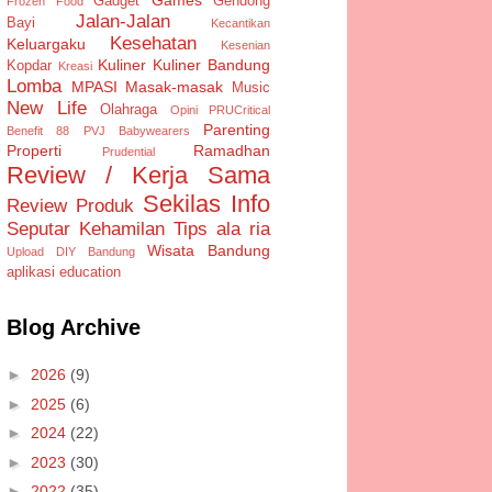
Gadget
Gendong
Frozen Food
Jalan-Jalan
Bayi
Kecantikan
Kesehatan
Keluargaku
Kesenian
Kuliner
Kuliner Bandung
Kopdar
Kreasi
Lomba
MPASI
Masak-masak
Music
New Life
Olahraga
Opini
PRUCritical
Parenting
Benefit 88
PVJ Babywearers
Properti
Ramadhan
Prudential
Review / Kerja Sama
Sekilas Info
Review Produk
Seputar Kehamilan
Tips ala ria
Wisata Bandung
Upload DIY Bandung
aplikasi
education
Blog Archive
►
2026
(9)
►
2025
(6)
►
2024
(22)
►
2023
(30)
►
2022
(35)