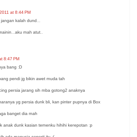
2011 at 8:44 PM
jangan kalah dund...
ainin...aku mah atut..
at 8:47 PM
ya bang :D
ang pendi jg bikin awet muda tah
ucing persia jarang sih mba gotong2 anaknya
nya yg persia dunk bli, kan pinter pupnya di Box
iaga banget dia mah
 anak dunk kasian temenku hihihi kerepotan :p
h ada manusia seperti itu :(