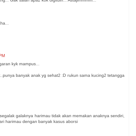
g... Gak salah apa2 kok digituin... Astajimmmm...
ha...
 PM
garan kyk mampus...
t..punya banyak anak yg sehat2 :D rukun sama kucing2 tetangga
egalak galaknya harimau tidak akan memakan anaknya sendiri,
dari harimau dengan banyak kasus aborsi