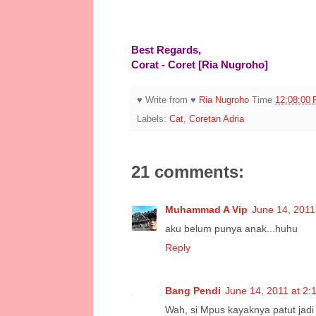
Best Regards,
Corat - Coret [Ria Nugroho]
♥ Write from ♥
Ria Nugroho
Time
12:08:00
Labels:
Cat
,
Coretan Adria
21 comments:
Muhammad A Vip
June 14, 2011
aku belum punya anak...huhu
Reply
Bang Pendi
June 14, 2011 at 2:
Wah, si Mpus kayaknya patut jadi