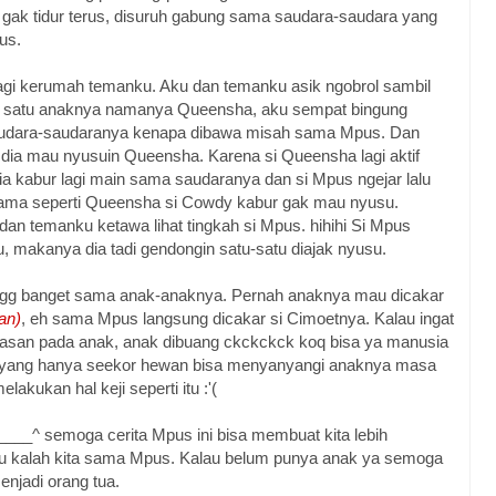
 gak tidur terus, disuruh gabung sama saudara-saudara yang
us.
lagi kerumah temanku. Aku dan temanku asik ngobrol sambil
ah satu anaknya namanya Queensha, aku sempat bingung
udara-saudaranya kenapa dibawa misah sama Mpus. Dan
 dia mau nyusuin Queensha. Karena si Queensha lagi aktif
a kabur lagi main sama saudaranya dan si Mpus ngejar lalu
sama seperti Queensha si Cowdy kabur gak mau nyusu.
dan temanku ketawa lihat tingkah si Mpus. hihihi Si Mpus
, makanya dia tadi gendongin satu-satu diajak nyusu.
gg banget sama anak-anaknya. Pernah anaknya mau dicakar
an)
, eh sama Mpus langsung dicakar si Cimoetnya. Kalau ingat
erasan pada anak, anak dibuang ckckckck koq bisa ya manusia
aja yang hanya seekor hewan bisa menyanyangi anaknya masa
akukan hal keji seperti itu :'(
___^ semoga cerita Mpus ini bisa membuat kita lebih
u kalah kita sama Mpus. Kalau belum punya anak ya semoga
enjadi orang tua.