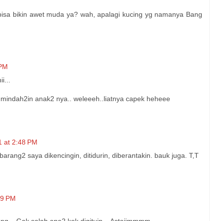
bisa bikin awet muda ya? wah, apalagi kucing yg namanya Bang
 PM
i...
ing mindah2in anak2 nya.. weleeeh..liatnya capek heheee
1 at 2:48 PM
barang2 saya dikencingin, ditidurin, diberantakin. bauk juga. T,T
39 PM