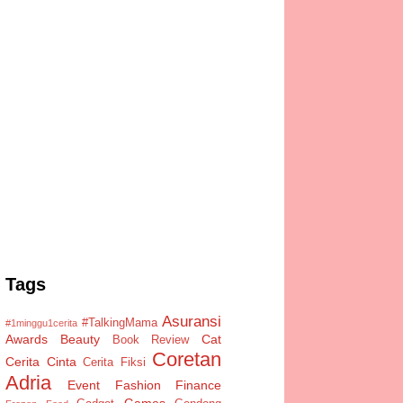
Tags
Asuransi
#TalkingMama
#1minggu1cerita
Awards
Beauty
Cat
Book Review
Coretan
Cerita Cinta
Cerita Fiksi
Adria
Event
Fashion
Finance
Games