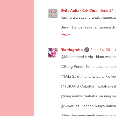
Syifa Aulia (Kak Cipa)
June 14, 
Kucing aja sayang anak..manusia 
Berani banget kaka tangannya dim
Reply
Ria Nugroho
June 14, 2011 
@Muhammad A Vip : blum waktun
@Bang Pendi : hehe baca cerita b
@Mila Said : hahaha iya tp klo k
@TUKANG CoLoNG : walah melihara
@ningsyafitri : hahaha iya ning s
@Skydrugz : jangan punya banyak
@joe : iya mas entah kenapa masi