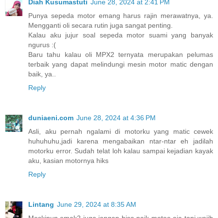
Diah Kusumastuti
June 28, 2024 at 2:41 PM
Punya sepeda motor emang harus rajin merawatnya, ya.
Mengganti oli secara rutin juga sangat penting.
Kalau aku jujur soal sepeda motor suami yang banyak
ngurus :(
Baru tahu kalau oli MPX2 ternyata merupakan pelumas
terbaik yang dapat melindungi mesin motor matic dengan
baik, ya..
Reply
duniaeni.com
June 28, 2024 at 4:36 PM
Asli, aku pernah ngalami di motorku yang matic cewek
huhuhuhu,jadi karena mengabaikan ntar-ntar eh jadilah
motorku error. Sudah telat loh kalau sampai kejadian kayak
aku, kasian motornya hiks
Reply
Lintang
June 29, 2024 at 8:35 AM
Meskipun emak2 juga jangan bisa naik motoe aja tapi wajib