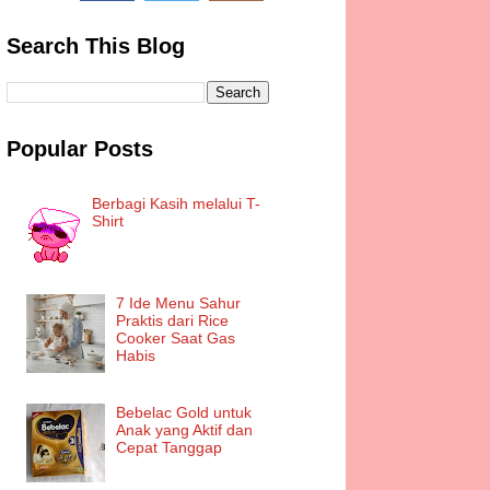
Search This Blog
Popular Posts
Berbagi Kasih melalui T-
Shirt
7 Ide Menu Sahur
Praktis dari Rice
Cooker Saat Gas
Habis
Bebelac Gold untuk
Anak yang Aktif dan
Cepat Tanggap