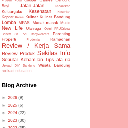
Gadget
Gendong
Frozen Food
Jalan-Jalan
Bayi
Kecantikan
Kesehatan
Keluargaku
Kesenian
Kuliner
Kuliner Bandung
Kopdar
Kreasi
Lomba
MPASI
Masak-masak
Music
New Life
Olahraga
Opini
PRUCritical
Parenting
Benefit 88
PVJ Babywearers
Properti
Ramadhan
Prudential
Review / Kerja Sama
Sekilas Info
Review Produk
Seputar Kehamilan
Tips ala ria
Wisata Bandung
Upload DIY Bandung
aplikasi
education
Blog Archive
►
2026
(9)
►
2025
(6)
►
2024
(22)
►
2023
(30)
▼
2022
(35)