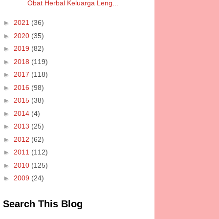
Obat Herbal Keluarga Leng...
►
2021
(36)
►
2020
(35)
►
2019
(82)
►
2018
(119)
►
2017
(118)
►
2016
(98)
►
2015
(38)
►
2014
(4)
►
2013
(25)
►
2012
(62)
►
2011
(112)
►
2010
(125)
►
2009
(24)
Search This Blog