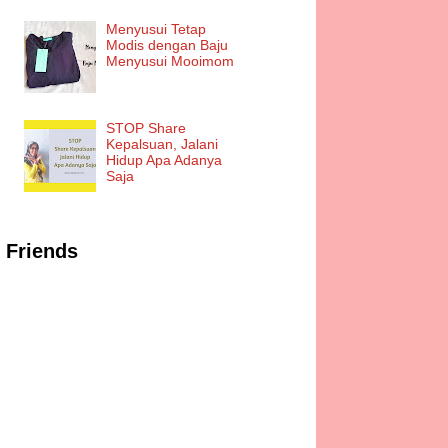
Menyusui Tetap
Modis dengan Baju
Menyusui Mooimom
STOP Share
Kepalsuan, Jalani
Hidup Apa Adanya
Saja
Friends