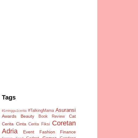
Tags
Asuransi
#TalkingMama
#1minggu1cerita
Awards
Beauty
Cat
Book Review
Coretan
Cerita Cinta
Cerita Fiksi
Adria
Event
Fashion
Finance
Games