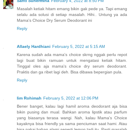
Santi Suhermina
February 4, 2022 at 8:50 PM
Masalah ketiak hitam emang bikin gak pede ya. Tapi emang
selalu ada solusi di setiap masalah. Hihi.. Untung ya ada
Mama's Choice Dry Serum Deodorant ini
Reply
Allaely Hardhiani
February 5, 2022 at 5:15 AM
Karena sudah ada mama's choice skrng nggak perlu repot
lagi buat bikin ramuan untuk mengatasi ketiak hitam.
Tinggal oles aja mama's choice dry serum deodorant.
Praktis dan ga ribet lagi deh. Bisa dibawa bepergian pula.
Reply
Iim Rohimah
February 5, 2022 at 12:06 PM
Bener banget, kalau lagi hamil aroma deodorant aja bisa
bikin pusing dan mual. Bahkan aroma lipstik atau parfum
yang biasanya terasa wangi. Nah, kalau Mama's Choice
kayaknya bisa friendly ya sama penciuman saat hami. Atau
bisa pakai bahan alami seperti lemon tadi itu. Pasti masalah