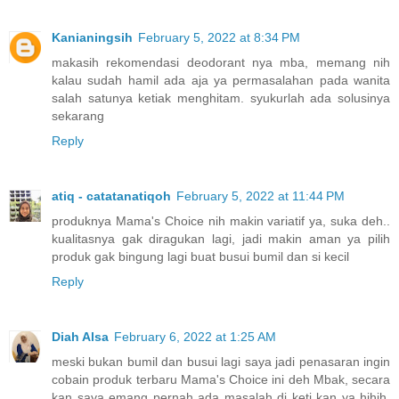
Kanianingsih
February 5, 2022 at 8:34 PM
makasih rekomendasi deodorant nya mba, memang nih
kalau sudah hamil ada aja ya permasalahan pada wanita
salah satunya ketiak menghitam. syukurlah ada solusinya
sekarang
Reply
atiq - catatanatiqoh
February 5, 2022 at 11:44 PM
produknya Mama's Choice nih makin variatif ya, suka deh..
kualitasnya gak diragukan lagi, jadi makin aman ya pilih
produk gak bingung lagi buat busui bumil dan si kecil
Reply
Diah Alsa
February 6, 2022 at 1:25 AM
meski bukan bumil dan busui lagi saya jadi penasaran ingin
cobain produk terbaru Mama's Choice ini deh Mbak, secara
kan saya emang pernah ada masalah di keti kan ya hihih,