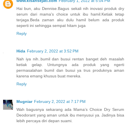
www.kisahsejati.com
February 1, 2022 at 5:04 PM
Hai bun, aku Dennise.Bagus sekali nih inovasi produk dry
serum dari mama's choice untuk ibu hamil.Ketiak tetap
terjaga.Beda zaman aku dulu hamil belum ada produk
seperti ini sehingga sempat hitam juga
Reply
Hida
February 2, 2022 at 3:52 PM
Nah iya nih..bumil dan busui rentan banget deh masalah
ketiak gelap. Untungnya ada produk yang ngerti
permasalahan bumil dan busui ya trus produknya aman
karena emang khusus buat mereka.
Reply
Mugniar
February 2, 2022 at 7:17 PM
Wah bagusnya sekarang ada Mama’s Choice Dry Serum
Deodorant yang aman untuk ibu menyusui ya. Jadinya bisa
lebih percaya diri depan suami.