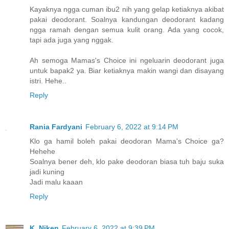
Kayaknya ngga cuman ibu2 nih yang gelap ketiaknya akibat
pakai deodorant. Soalnya kandungan deodorant kadang
ngga ramah dengan semua kulit orang. Ada yang cocok,
tapi ada juga yang nggak.
Ah semoga Mamas's Choice ini ngeluarin deodorant juga
untuk bapak2 ya. Biar ketiaknya makin wangi dan disayang
istri. Hehe..
Reply
Rania Fardyani
February 6, 2022 at 9:14 PM
Klo ga hamil boleh pakai deodoran Mama's Choice ga?
Hehehe
Soalnya bener deh, klo pake deodoran biasa tuh baju suka
jadi kuning
Jadi malu kaaan
Reply
K. Niken
February 6, 2022 at 9:39 PM