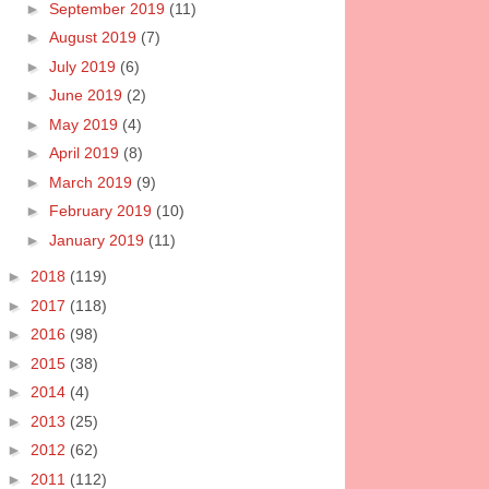
►
September 2019
(11)
►
August 2019
(7)
►
July 2019
(6)
►
June 2019
(2)
►
May 2019
(4)
►
April 2019
(8)
►
March 2019
(9)
►
February 2019
(10)
►
January 2019
(11)
►
2018
(119)
►
2017
(118)
►
2016
(98)
►
2015
(38)
►
2014
(4)
►
2013
(25)
►
2012
(62)
►
2011
(112)