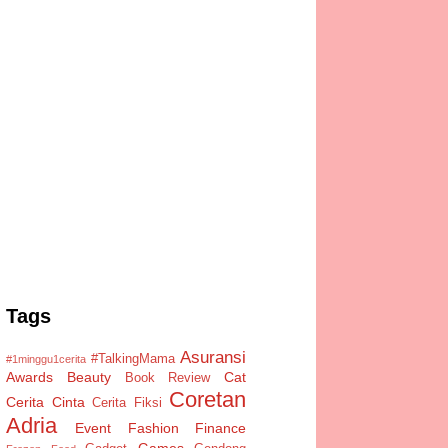
Tags
Asuransi
#TalkingMama
#1minggu1cerita
Awards
Beauty
Cat
Book Review
Coretan
Cerita Cinta
Cerita Fiksi
Adria
Event
Fashion
Finance
Games