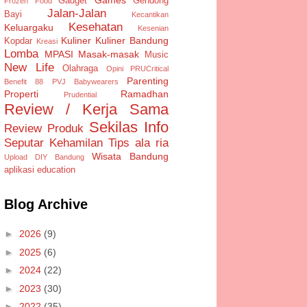
Gadget
Gendong
Frozen Food
Jalan-Jalan
Bayi
Kecantikan
Kesehatan
Keluargaku
Kesenian
Kuliner
Kuliner Bandung
Kopdar
Kreasi
Lomba
MPASI
Masak-masak
Music
New Life
Olahraga
Opini
PRUCritical
Parenting
Benefit 88
PVJ Babywearers
Properti
Ramadhan
Prudential
Review / Kerja Sama
Sekilas Info
Review Produk
Seputar Kehamilan
Tips ala ria
Wisata Bandung
Upload DIY Bandung
aplikasi
education
Blog Archive
►
2026
(9)
►
2025
(6)
►
2024
(22)
►
2023
(30)
►
2022
(35)