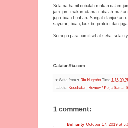
Selama hamil cobalah makan dalam jumla
jam jam makan utama cobalah makan c
juga buah buahan. Sangat dianjurkan
sayuran, buah, lauk berprotein, dan juga
Semoga para bumil sehat-sehat selalu y
CatatanRia.com
♥ Write from ♥
Ria Nugroho
Time
1:13:00 
Labels:
Kesehatan
,
Review / Kerja Sama
,
S
1 comment:
Brillianty
October 17, 2019 at 5