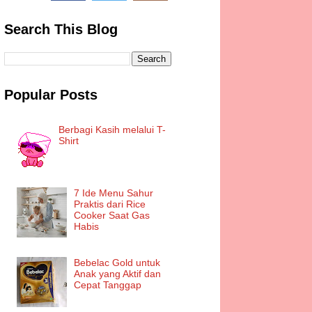
Search This Blog
Popular Posts
Berbagi Kasih melalui T-
Shirt
7 Ide Menu Sahur
Praktis dari Rice
Cooker Saat Gas
Habis
Bebelac Gold untuk
Anak yang Aktif dan
Cepat Tanggap