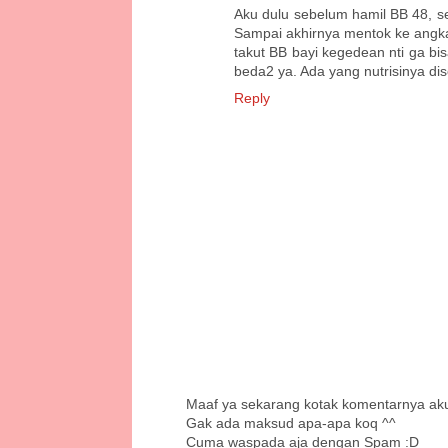
Aku dulu sebelum hamil BB 48, s
Sampai akhirnya mentok ke angka
takut BB bayi kegedean nti ga bi
beda2 ya. Ada yang nutrisinya dis
Reply
Maaf ya sekarang kotak komentarnya ak
Gak ada maksud apa-apa koq ^^
Cuma waspada aja dengan Spam :D