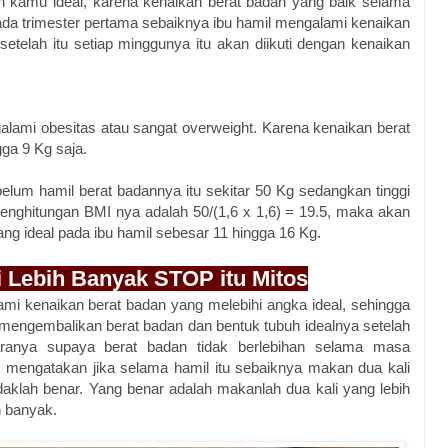
n kamu ideal, karena kenaikan berat badan yang baik selama
Pada trimester pertama sebaiknya ibu hamil mengalami kenaikan
 setelah itu setiap minggunya itu akan diikuti dengan kenaikan
lami obesitas atau sangat overweight. Karena kenaikan berat
gga 9 Kg saja.
elum hamil berat badannya itu sekitar 50 Kg sedangkan tinggi
enghitungan BMI nya adalah 50/(1,6 x 1,6) = 19.5, maka akan
ang ideal pada ibu hamil sebesar 11 hingga 16 Kg.
i Lebih Banyak STOP itu Mitos
i kenaikan berat badan yang melebihi angka ideal, sehingga
engembalikan berat badan dan bentuk tubuh idealnya setelah
aranya supaya berat badan tidak berlebihan selama masa
mengatakan jika selama hamil itu sebaiknya makan dua kali
tidaklah benar. Yang benar adalah makanlah dua kali yang lebih
ih banyak.