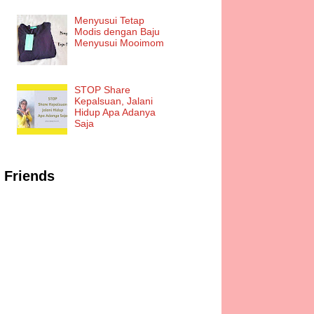
Menyusui Tetap
Modis dengan Baju
Menyusui Mooimom
STOP Share
Kepalsuan, Jalani
Hidup Apa Adanya
Saja
Friends