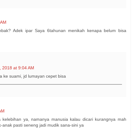
7 AM
mbak? Adek ipar Saya 6tahunan menikah kenapa belum bisa
, 2018 at 9:04 AM
 ke suami, jd lumayan cepet bisa
 AM
da kelebihan ya, namanya manusia kalau dicari kurangnya mah
k-anak pasti seneng jadi mudik sana-sini ya