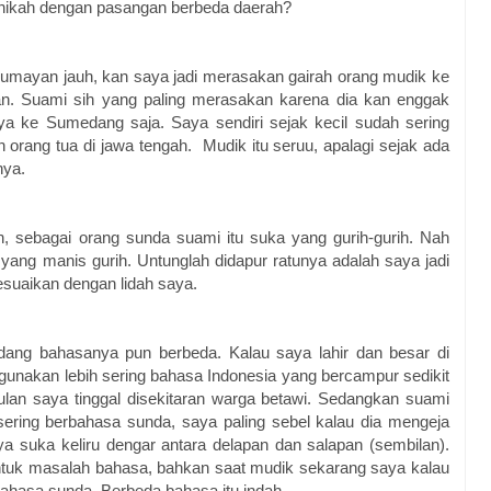
enikah dengan pasangan berbeda daerah?
 lumayan jauh, kan saya jadi merasakan gairah orang mudik ke
. Suami sih yang paling merasakan karena dia kan enggak
ya ke Sumedang saja. Saya sendiri sejak kecil sudah sering
ang tua di jawa tengah. Mudik itu seruu, apalagi sejak ada
nya.
an, sebagai orang sunda suami itu suka yang gurih-gurih. Nah
yang manis gurih. Untunglah didapur ratunya adalah saya jadi
suaikan dengan lidah saya.
dang bahasanya pun berbeda. Kalau saya lahir dan besar di
unakan lebih sering bahasa Indonesia yang bercampur sedikit
ulan saya tinggal disekitaran warga betawi. Sedangkan suami
 sering berbahasa sunda, saya paling sebel kalau dia mengeja
 suka keliru dengar antara delapan dan salapan (sembilan).
untuk masalah bahasa, bahkan saat mudik sekarang saya kalau
hasa sunda. Berbeda bahasa itu indah.