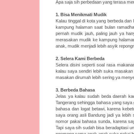
Apa saja sih perbedaan yang terasa m
1. Bisa Menikmati Mudik
Kalau tinggal di kota yang berbeda dan
kampung halaman saat bulan ramadhan
pernah mudik jauh, paling jauh ya han
merasakan mudik ke kampung halaman or
anak, mudik menjadi lebih asyik repong
2. Selera Kami Berbeda
Selera disini seperti soal rasa makan
kalau saya sendiri lebih suka masakan 
masakan dirumah lebih sering ya menye
3. Berbeda Bahasa
Jelas ya kalau sudah beda daerah ka
Tangerang sehingga bahasa yang saya g
bahasa dan logat betawi, karena kebet
saya orang asli Bandung jadi ya lebih
nomor pakai bahasa sunda, karena saya
Tapi saya sih sudah bisa beradaptasi 
ngomong sama anak-anak suka pakai ba