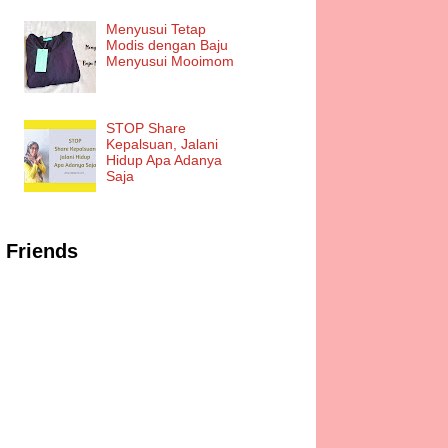
Menyusui Tetap
Modis dengan Baju
Menyusui Mooimom
STOP Share
Kepalsuan, Jalani
Hidup Apa Adanya
Saja
Friends