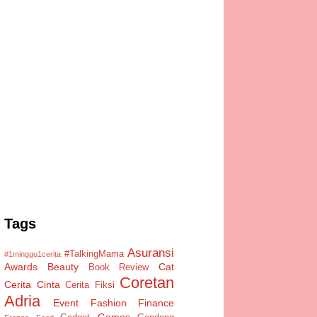
Tags
Asuransi
#TalkingMama
#1minggu1cerita
Awards
Beauty
Cat
Book Review
Coretan
Cerita Cinta
Cerita Fiksi
Adria
Event
Fashion
Finance
Games