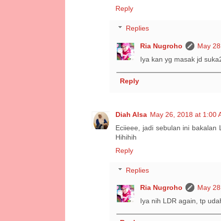
Reply
Replies
Ria Nugroho
May 28
Iya kan yg masak jd suk
Reply
Diah Alsa
May 26, 2018 at 1:00
Eciieee, jadi sebulan ini bakala
Hihihih
Reply
Replies
Ria Nugroho
May 28
Iya nih LDR again, tp ud