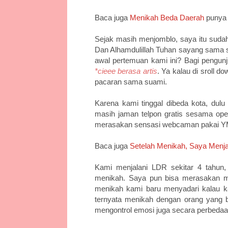
Baca juga
Menikah Beda Daerah
punya 
Sejak masih menjomblo, saya itu sudah
Dan Alhamdulillah Tuhan sayang sama s
awal pertemuan kami ini? Bagi pengunj
*cieee berasa artis
. Ya kalau di sroll d
pacaran sama suami.
Karena kami tinggal dibeda kota, dul
masih jaman telpon gratis sesama op
merasakan sensasi webcaman pakai 
Baca juga
Setelah Menikah, Saya Menja
Kami menjalani LDR sekitar 4 tahun
menikah. Saya pun bisa merasakan mer
menikah kami baru menyadari kalau k
ternyata menikah dengan orang yang be
mengontrol emosi juga secara perbedaan