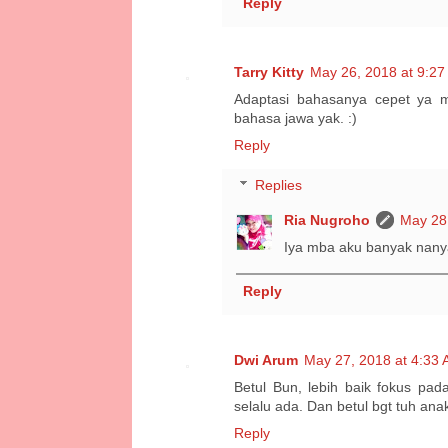
Reply
Tarry Kitty
May 26, 2018 at 9:2
Adaptasi bahasanya cepet ya 
bahasa jawa yak. :)
Reply
Replies
Ria Nugroho
May 28
Iya mba aku banyak nanya
Reply
Dwi Arum
May 27, 2018 at 4:33
Betul Bun, lebih baik fokus pa
selalu ada. Dan betul bgt tuh ana
Reply