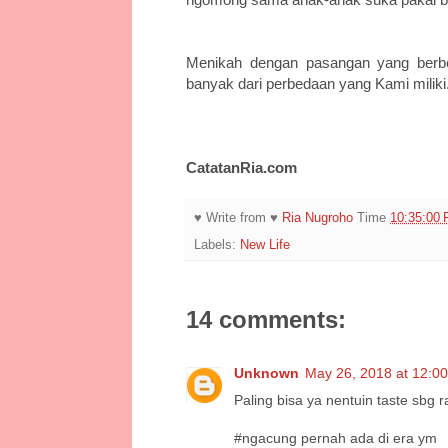
Menikah dengan pasangan yang berbe
banyak dari perbedaan yang Kami miliki
CatatanRia.com
♥ Write from ♥
Ria Nugroho
Time
10:35:00
Labels:
New Life
14 comments:
Unknown
May 26, 2018 at 12:0
Paling bisa ya nentuin taste sbg 
#ngacung pernah ada di era ym