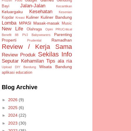
Gadget
Gendong
Frozen Food
Jalan-Jalan
Bayi
Kecantikan
Kesehatan
Keluargaku
Kesenian
Kuliner
Kuliner Bandung
Kopdar
Kreasi
Lomba
MPASI
Masak-masak
Music
New Life
Olahraga
Opini
PRUCritical
Parenting
Benefit 88
PVJ Babywearers
Properti
Ramadhan
Prudential
Review / Kerja Sama
Sekilas Info
Review Produk
Seputar Kehamilan
Tips ala ria
Wisata Bandung
Upload DIY Bandung
aplikasi
education
Blog Archive
►
2026
(9)
►
2025
(6)
►
2024
(22)
►
2023
(30)
►
2022
(35)