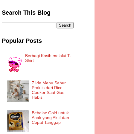
Search This Blog
Popular Posts
Berbagi Kasih melalui T-
Shirt
7 Ide Menu Sahur
Praktis dari Rice
Cooker Saat Gas
Habis
Bebelac Gold untuk
Anak yang Aktif dan
Cepat Tanggap