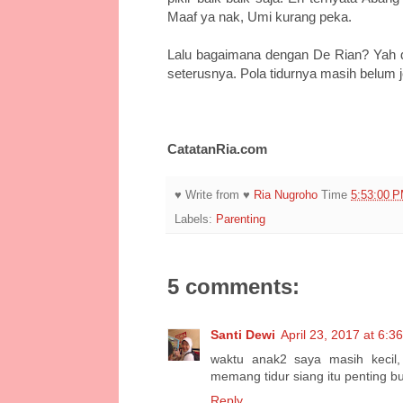
Maaf ya nak, Umi kurang peka.
Lalu bagaimana dengan De Rian? Yah di
seterusnya. Pola tidurnya masih belum j
CatatanRia.com
♥ Write from ♥
Ria Nugroho
Time
5:53:00 
Labels:
Parenting
5 comments:
Santi Dewi
April 23, 2017 at 6:3
waktu anak2 saya masih kecil,
memang tidur siang itu penting 
Reply