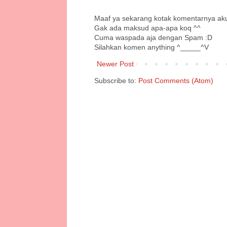
Maaf ya sekarang kotak komentarnya ak
Gak ada maksud apa-apa koq ^^
Cuma waspada aja dengan Spam :D
Silahkan komen anything ^_____^V
Newer Post
Subscribe to:
Post Comments (Atom)