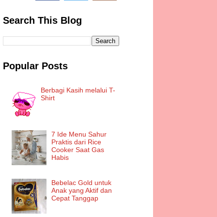
Search This Blog
Popular Posts
Berbagi Kasih melalui T-
Shirt
7 Ide Menu Sahur
Praktis dari Rice
Cooker Saat Gas
Habis
Bebelac Gold untuk
Anak yang Aktif dan
Cepat Tanggap