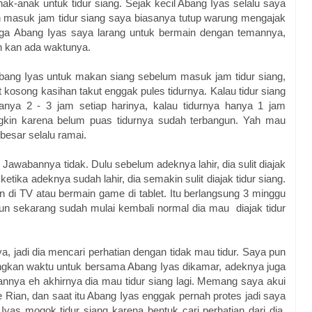
k-anak untuk tidur siang. Sejak kecil Abang Iyas selalu saya
ah masuk jam tidur siang saya biasanya tutup warung mengajak
juga Abang Iyas saya larang untuk bermain dengan temannya,
n kan ada waktunya.
bang Iyas untuk makan siang sebelum masuk jam tidur siang,
 kosong kasihan takut enggak pules tidurnya. Kalau tidur siang
anya 2 - 3 jam setiap harinya, kalau tidurnya hanya 1 jam
gkin karena belum puas tidurnya sudah terbangun. Yah mau
 besar selalu ramai.
 Jawabannya tidak. Dulu sebelum adeknya lahir, dia sulit diajak
 ketika adeknya sudah lahir, dia semakin sulit diajak tidur siang.
n di TV atau bermain game di tablet. Itu berlangsung 3 minggu
amun sekarang sudah mulai kembali normal dia mau diajak tidur
ya, jadi dia mencari perhatian dengan tidak mau tidur. Saya pun
angkan waktu untuk bersama Abang Iyas dikamar, adeknya juga
annya eh akhirnya dia mau tidur siang lagi. Memang saya akui
Rian, dan saat itu Abang Iyas enggak pernah protes jadi saya
 Iyas mogok tidur siang karena bentuk cari perhatian dari dia.