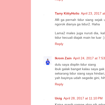
Tarry KittyHolic
April 23, 2017 a
Alfi ga pernah tidur siang seja
ngorok dianya ga tidur2. Haha
Lama2 males juga nuruti dia, ka
tidur kecuali diajak main ke luar :)
Reply
Ikrom Zain
April 24, 2017 at 7:5
dulu saya displin tidur siang
ibuk galak banget kalau saya ga
sekarang tidur siang saya hindari
yah bayinya udah segede gini, hih
Reply
Ucig
April 28, 2017 at 11:10 PM
Kaina masih sampe skrg nih mba, 