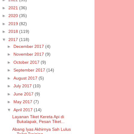
►
2021
(36)
►
2020
(35)
►
2019
(82)
►
2018
(119)
▼
2017
(118)
►
December 2017
(4)
►
November 2017
(9)
►
October 2017
(9)
►
September 2017
(14)
►
August 2017
(5)
►
July 2017
(10)
►
June 2017
(9)
►
May 2017
(7)
▼
April 2017
(14)
Layanan Tiket Kereta Api di
Bukalapak, Pesan Tiket...
Abang Iyas Akhirnya Sah Lulus