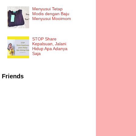
Menyusui Tetap
Modis dengan Baju
Menyusui Mooimom
STOP Share
Kepalsuan, Jalani
Hidup Apa Adanya
Saja
Friends