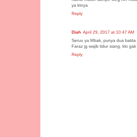
ya ktnya
Reply
Diah
April 29, 2017 at 10:47 AM
Seruu ya Mbak, punya dua batita 
Faraz jg wajib tidur siang, klo gak
Reply