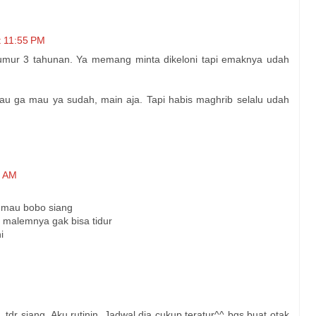
t 11:55 PM
k umur 3 tahunan. Ya memang minta dikeloni tapi emaknya udah
lau ga mau ya sudah, main aja. Tapi habis maghrib selalu udah
3 AM
k mau bobo siang
, malemnya gak bisa tidur
i
tdr siang. Aku rutinin. Jadwal dia cukup teratur^^ bgs buat otak