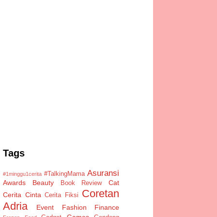
Tags
Asuransi
#TalkingMama
#1minggu1cerita
Awards
Beauty
Cat
Book Review
Coretan
Cerita Cinta
Cerita Fiksi
Adria
Event
Fashion
Finance
Games