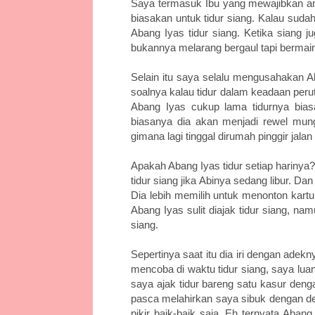
Saya termasuk Ibu yang mewajibkan ana
biasakan untuk tidur siang. Kalau sud
Abang Iyas tidur siang. Ketika siang 
bukannya melarang bergaul tapi bermai
Selain itu saya selalu mengusahakan A
soalnya kalau tidur dalam keadaan perut
Abang Iyas cukup lama tidurnya bias
biasanya dia akan menjadi rewel mun
gimana lagi tinggal dirumah pinggir jalan
Apakah Abang Iyas tidur setiap harinya?
tidur siang jika Abinya sedang libur. Dan
Dia lebih memilih untuk menonton kartu
Abang Iyas sulit diajak tidur siang, n
siang.
Sepertinya saat itu dia iri dengan adekn
mencoba di waktu tidur siang, saya lu
saya ajak tidur bareng satu kasur deng
pasca melahirkan saya sibuk dengan de 
pikir baik-baik saja. Eh ternyata Abang