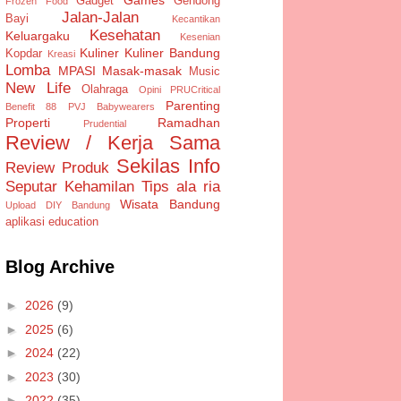
Gadget
Gendong
Frozen Food
Jalan-Jalan
Bayi
Kecantikan
Kesehatan
Keluargaku
Kesenian
Kuliner
Kuliner Bandung
Kopdar
Kreasi
Lomba
MPASI
Masak-masak
Music
New Life
Olahraga
Opini
PRUCritical
Parenting
Benefit 88
PVJ Babywearers
Properti
Ramadhan
Prudential
Review / Kerja Sama
Sekilas Info
Review Produk
Seputar Kehamilan
Tips ala ria
Wisata Bandung
Upload DIY Bandung
aplikasi
education
Blog Archive
►
2026
(9)
►
2025
(6)
►
2024
(22)
►
2023
(30)
►
2022
(35)