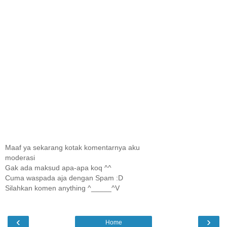
Maaf ya sekarang kotak komentarnya aku
moderasi
Gak ada maksud apa-apa koq ^^
Cuma waspada aja dengan Spam :D
Silahkan komen anything ^_____^V
‹
›
Home