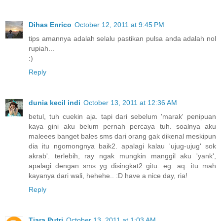
Dihas Enrico
October 12, 2011 at 9:45 PM
tips amannya adalah selalu pastikan pulsa anda adalah nol
rupiah...
:)
Reply
dunia kecil indi
October 13, 2011 at 12:36 AM
betul, tuh cuekin aja. tapi dari sebelum 'marak' penipuan
kaya gini aku belum pernah percaya tuh. soalnya aku
maleees banget bales sms dari orang gak dikenal meskipun
dia itu ngomongnya baik2. apalagi kalau 'ujug-ujug' sok
akrab'. terlebih, ray ngak mungkin manggil aku 'yank',
apalagi dengan sms yg disingkat2 gitu. eg: aq. itu mah
kayanya dari wali, hehehe.. :D have a nice day, ria!
Reply
Tiara Putri
October 13, 2011 at 1:03 AM