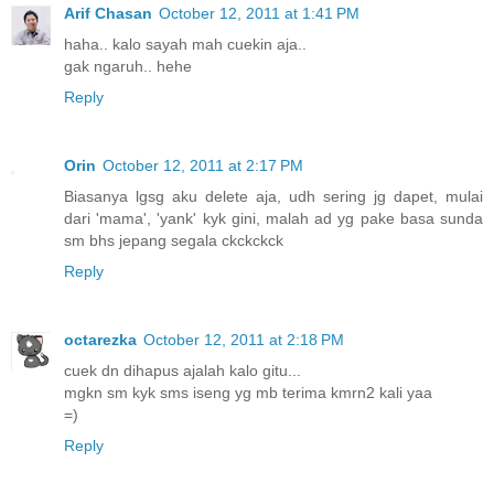
Arif Chasan
October 12, 2011 at 1:41 PM
haha.. kalo sayah mah cuekin aja..
gak ngaruh.. hehe
Reply
Orin
October 12, 2011 at 2:17 PM
Biasanya lgsg aku delete aja, udh sering jg dapet, mulai
dari 'mama', 'yank' kyk gini, malah ad yg pake basa sunda
sm bhs jepang segala ckckckck
Reply
octarezka
October 12, 2011 at 2:18 PM
cuek dn dihapus ajalah kalo gitu...
mgkn sm kyk sms iseng yg mb terima kmrn2 kali yaa
=)
Reply