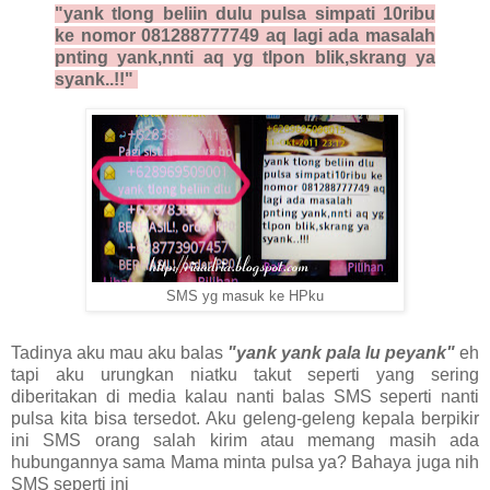
"yank tlong beliin dulu pulsa simpati 10ribu
ke nomor 081288777749 aq lagi ada masalah
pnting yank,nnti aq yg tlpon blik,skrang ya
syank..!!"
SMS yg masuk ke HPku
Tadinya aku mau aku balas
"yank yank pala lu peyank"
eh
tapi aku urungkan niatku takut seperti yang sering
diberitakan di media kalau nanti balas SMS seperti nanti
pulsa kita bisa tersedot. Aku geleng-geleng kepala berpikir
ini SMS orang salah kirim atau memang masih ada
hubungannya sama Mama minta pulsa ya? Bahaya juga nih
SMS seperti ini