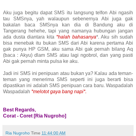
Aku juga begitu dapat SMS itu langsung telfon Abi ngasih
tau SMSnya, yah walaupun sebenernya Abi juga gak
bakalan baca SMSnya kan dia di Bandung aku di
Tangerang hehehe, tapi yang namanya hubungan jangan
ada dusta diantara kita
*halah bahasanya
*. Aku sih sudah
bisa menebak itu bukan SMS dari Abi karena pertama Abi
gak punya HP GSM, aku sama Abi gak pernah bilang Aq
(baca : Akyu) dlam SMS atau lagi ngobrol, dan yang pasti
Abi gak pernah minta pulsa ke aku.
Jadi ini SMS ini penipuan atau bukan ya? Kalau ada teman-
teman yang menerima SMS seperti ini juga berarti bisa
dipastikan ini adalah SMS penipuan cara baru. Waspadalah
Waspadalah
*melotot gaya bang napi*.
Best Regards,
Corat - Coret [Ria Nugroho]
Ria Nugroho
Time
11:44:00 AM