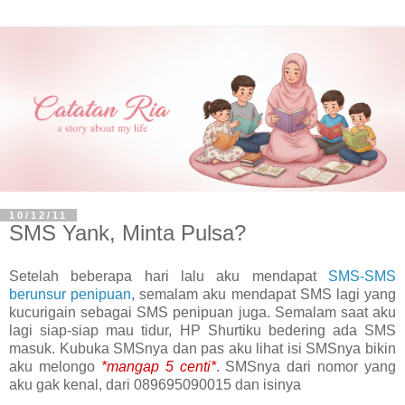
10/12/11
SMS Yank, Minta Pulsa?
Setelah beberapa hari lalu aku mendapat
SMS-SMS
berunsur penipuan
, semalam aku mendapat SMS lagi yang
kucurigain sebagai SMS penipuan juga. Semalam saat aku
lagi siap-siap mau tidur, HP Shurtiku bedering ada SMS
masuk. Kubuka SMSnya dan pas aku lihat isi SMSnya bikin
aku melongo
*mangap 5 centi*
. SMSnya dari nomor yang
aku gak kenal, dari 089695090015 dan isinya