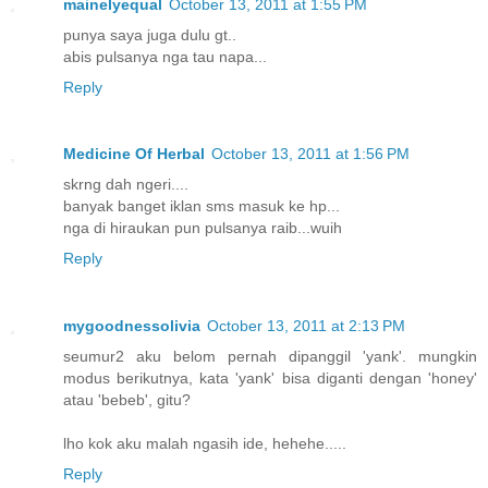
mainelyequal
October 13, 2011 at 1:55 PM
punya saya juga dulu gt..
abis pulsanya nga tau napa...
Reply
Medicine Of Herbal
October 13, 2011 at 1:56 PM
skrng dah ngeri....
banyak banget iklan sms masuk ke hp...
nga di hiraukan pun pulsanya raib...wuih
Reply
mygoodnessolivia
October 13, 2011 at 2:13 PM
seumur2 aku belom pernah dipanggil 'yank'. mungkin
modus berikutnya, kata 'yank' bisa diganti dengan 'honey'
atau 'bebeb', gitu?
lho kok aku malah ngasih ide, hehehe.....
Reply