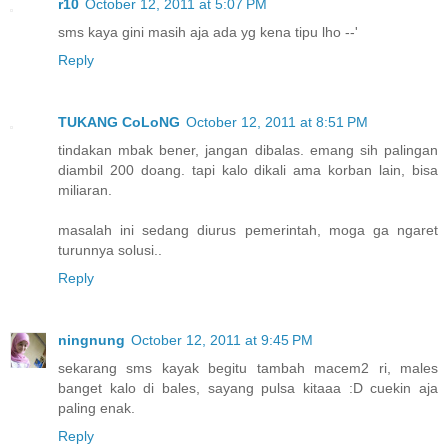
r10
October 12, 2011 at 5:07 PM
sms kaya gini masih aja ada yg kena tipu lho --'
Reply
TUKANG CoLoNG
October 12, 2011 at 8:51 PM
tindakan mbak bener, jangan dibalas. emang sih palingan
diambil 200 doang. tapi kalo dikali ama korban lain, bisa
miliaran.
masalah ini sedang diurus pemerintah, moga ga ngaret
turunnya solusi..
Reply
ningnung
October 12, 2011 at 9:45 PM
sekarang sms kayak begitu tambah macem2 ri, males
banget kalo di bales, sayang pulsa kitaaa :D cuekin aja
paling enak.
Reply