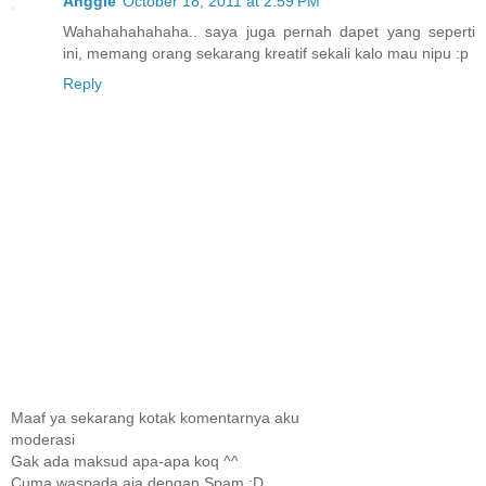
Anggie
October 18, 2011 at 2:59 PM
Wahahahahahaha.. saya juga pernah dapet yang seperti
ini, memang orang sekarang kreatif sekali kalo mau nipu :p
Reply
Maaf ya sekarang kotak komentarnya aku
moderasi
Gak ada maksud apa-apa koq ^^
Cuma waspada aja dengan Spam :D