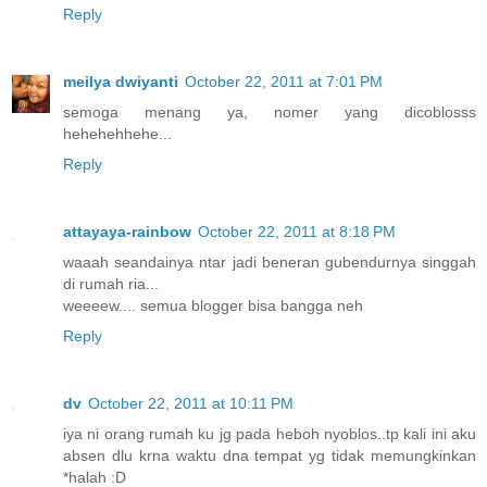
Reply
meilya dwiyanti
October 22, 2011 at 7:01 PM
semoga menang ya, nomer yang dicoblosss
hehehehhehe...
Reply
attayaya-rainbow
October 22, 2011 at 8:18 PM
waaah seandainya ntar jadi beneran gubendurnya singgah
di rumah ria...
weeeew.... semua blogger bisa bangga neh
Reply
dv
October 22, 2011 at 10:11 PM
iya ni orang rumah ku jg pada heboh nyoblos..tp kali ini aku
absen dlu krna waktu dna tempat yg tidak memungkinkan
*halah :D