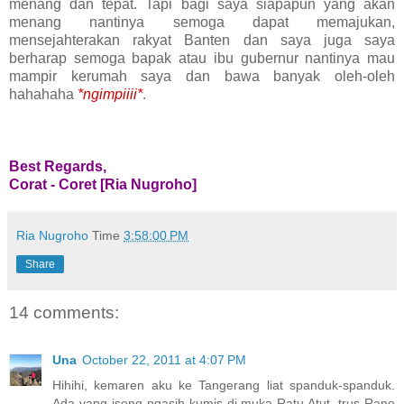
menang dan tepat. Tapi bagi saya siapapun yang akan
menang nantinya semoga dapat memajukan,
mensejahterakan rakyat Banten dan saya juga saya
berharap semoga bapak atau ibu gubernur nantinya mau
mampir kerumah saya dan bawa banyak oleh-oleh
hahahaha
*ngimpiiii*
.
Best Regards,
Corat - Coret [Ria Nugroho]
Ria Nugroho
Time
3:58:00 PM
Share
14 comments:
Una
October 22, 2011 at 4:07 PM
Hihihi, kemaren aku ke Tangerang liat spanduk-spanduk.
Ada yang iseng ngasih kumis di muka Ratu Atut, trus Rano