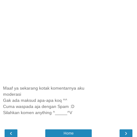
Maaf ya sekarang kotak komentarnya aku
moderasi
Gak ada maksud apa-apa koq ^^
Cuma waspada aja dengan Spam :D
Silahkan komen anything ^_____^V
‹
›
Home