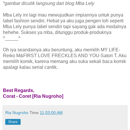
*gambar diculik langsung dari blog Mba Lely
Mba Lely ini lagi mau mewujudkan impiannya untuk punya
label fashion sendiri. Hebat ya aku juga pengen loh seperti
Mba Lely punya label sendiri tapi sayang gak ada modalnya
hehehe. Sukses ya mba, ditunggu produk-produknya
^_____^
Oh iya seandainya aku beruntung, aku memilih MY LIFE-
Reiko M&FIRST LOVE FRECKLES AND YOU-Satori T. Aku
memilih komik, karena memang aku suka sekali baca komik
apalagi kalau serial cantik.
Best Regards,
Corat - Coret [Ria Nugroho]
Ria Nugroho
Time
11:03:00 AM
Share