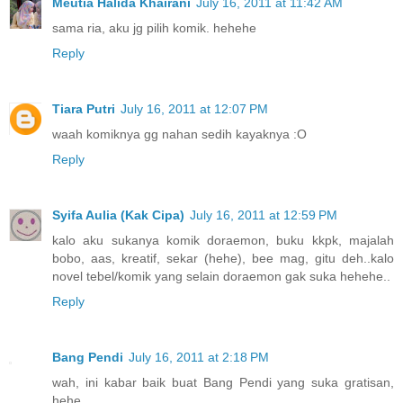
Meutia Halida Khairani
July 16, 2011 at 11:42 AM
sama ria, aku jg pilih komik. hehehe
Reply
Tiara Putri
July 16, 2011 at 12:07 PM
waah komiknya gg nahan sedih kayaknya :O
Reply
Syifa Aulia (Kak Cipa)
July 16, 2011 at 12:59 PM
kalo aku sukanya komik doraemon, buku kkpk, majalah
bobo, aas, kreatif, sekar (hehe), bee mag, gitu deh..kalo
novel tebel/komik yang selain doraemon gak suka hehehe..
Reply
Bang Pendi
July 16, 2011 at 2:18 PM
wah, ini kabar baik buat Bang Pendi yang suka gratisan,
hehe..