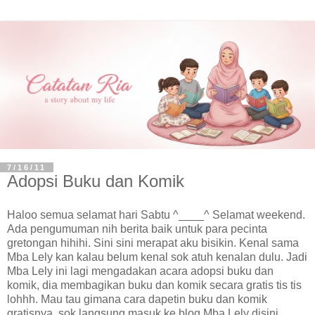
7/16/11
Adopsi Buku dan Komik
Haloo semua selamat hari Sabtu ^____^ Selamat weekend.
Ada pengumuman nih berita baik untuk para pecinta
gretongan hihihi. Sini sini merapat aku bisikin. Kenal sama
Mba Lely kan kalau belum kenal sok atuh kenalan dulu. Jadi
Mba Lely ini lagi mengadakan acara adopsi buku dan
komik, dia membagikan buku dan komik secara gratis tis tis
lohhh. Mau tau gimana cara dapetin buku dan komik
gratisnya, sok langsung masuk ke blog Mba Lely disini.