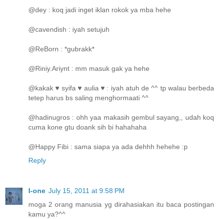
@dey : koq jadi inget iklan rokok ya mba hehe
@cavendish : iyah setujuh
@ReBorn : *gubrakk*
@Riniy.Ariynt : mm masuk gak ya hehe
@kakak ♥ syifa ♥ aulia ♥ : iyah atuh de ^^ tp walau berbeda
tetep harus bs saling menghormaati ^^
@hadinugros : ohh yaa makasih gembul sayang,, udah koq
cuma kone gtu doank sih bi hahahaha
@Happy Fibi : sama siapa ya ada dehhh hehehe :p
Reply
I-one
July 15, 2011 at 9:58 PM
moga 2 orang manusia yg dirahasiakan itu baca postingan
kamu ya?^^