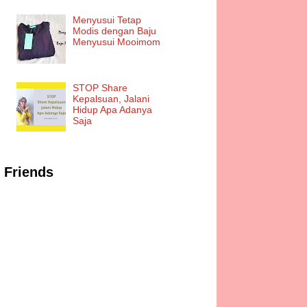
Menyusui Tetap
Modis dengan Baju
Menyusui Mooimom
STOP Share
Kepalsuan, Jalani
Hidup Apa Adanya
Saja
Friends