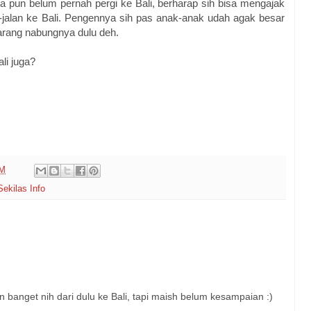
a pun belum pernah pergi ke Bali, berharap sih bisa mengajak
an-jalan ke Bali. Pengennya sih pas anak-anak udah agak besar
arang nabungnya dulu deh.
ali juga?
PM
Sekilas Info
n banget nih dari dulu ke Bali, tapi maish belum kesampaian :)