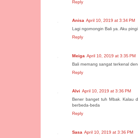
Reply
Anisa
April 10, 2019 at 3:34 PM
Lagi ngomongin Bali ya. Aku pingi
Reply
Meiga
April 10, 2019 at 3:35 PM
Bali memang sangat terkenal den
Reply
Alvi
April 10, 2019 at 3:36 PM
Bener banget tuh Mbak. Kalau 
berbeda-beda
Reply
Sasa
April 10, 2019 at 3:36 PM