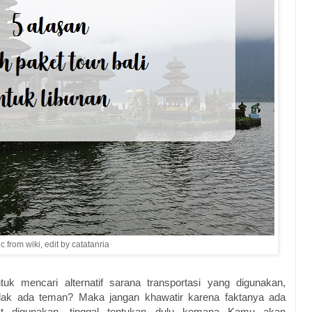
ic from wiki, edit by catatanria
tuk mencari alternatif sarana transportasi yang digunakan,
dak ada teman? Maka jangan khawatir karena faktanya ada
at digunakan, tinggal tentukan dulu kemana Kamu akan