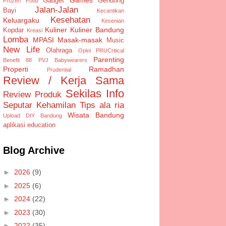
Gadget
Gendong
Frozen Food
Jalan-Jalan
Bayi
Kecantikan
Kesehatan
Keluargaku
Kesenian
Kuliner
Kuliner Bandung
Kopdar
Kreasi
Lomba
MPASI
Masak-masak
Music
New Life
Olahraga
Opini
PRUCritical
Parenting
Benefit 88
PVJ Babywearers
Properti
Ramadhan
Prudential
Review / Kerja Sama
Sekilas Info
Review Produk
Seputar Kehamilan
Tips ala ria
Wisata Bandung
Upload DIY Bandung
aplikasi
education
Blog Archive
►
2026
(9)
►
2025
(6)
►
2024
(22)
►
2023
(30)
►
2022
(35)