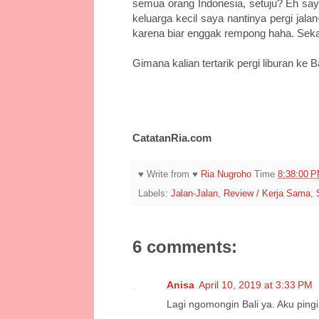
semua orang Indonesia, setuju? Eh say
keluarga kecil saya nantinya pergi jal
karena biar enggak rempong haha. Sek
Gimana kalian tertarik pergi liburan ke B
CatatanRia.com
♥ Write from ♥
Ria Nugroho
Time
8:38:00 
Labels:
Jalan-Jalan
,
Review / Kerja Sama
,
6 comments:
Anisa
April 10, 2019 at 3:33 PM
Lagi ngomongin Bali ya. Aku pingi