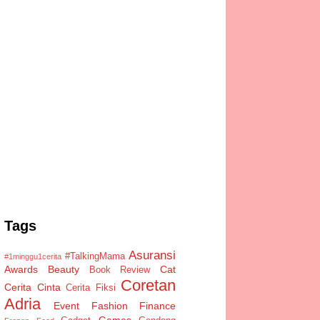
Tags
Asuransi
#TalkingMama
#1minggu1cerita
Awards
Beauty
Cat
Book Review
Coretan
Cerita Cinta
Cerita Fiksi
Adria
Event
Fashion
Finance
Games