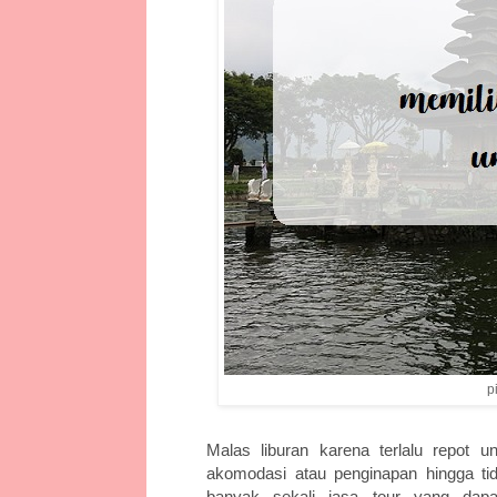
p
Malas liburan karena terlalu repot un
akomodasi atau penginapan hingga ti
banyak sekali jasa tour yang dap