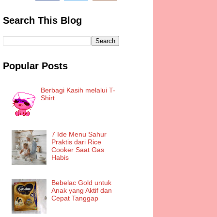
Search This Blog
Popular Posts
Berbagi Kasih melalui T-
Shirt
7 Ide Menu Sahur
Praktis dari Rice
Cooker Saat Gas
Habis
Bebelac Gold untuk
Anak yang Aktif dan
Cepat Tanggap