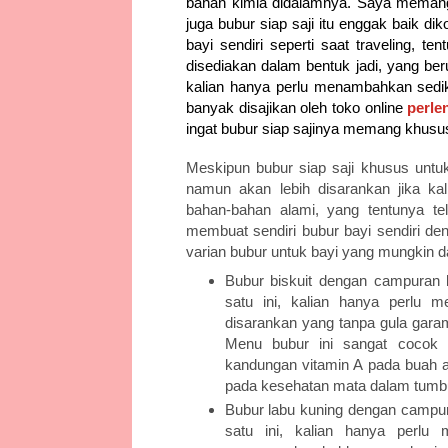
bahan kimia didalamnya. Saya meman
juga bubur siap saji itu enggak baik 
bayi sendiri seperti saat traveling, te
disediakan dalam bentuk jadi, yang ber
kalian hanya perlu menambahkan sedikit
banyak disajikan oleh toko online
perle
ingat bubur siap sajinya memang khusus
Meskipun bubur siap saji khusus untu
namun akan lebih disarankan jika k
bahan-bahan alami, yang tentunya te
membuat sendiri bubur bayi sendiri de
varian bubur untuk bayi yang mungkin da
Bubur biskuit dengan campuran 
satu ini, kalian hanya perlu m
disarankan yang tanpa gula gara
Menu bubur ini sangat cocok 
kandungan vitamin A pada buah 
pada kesehatan mata dalam tumb
Bubur labu kuning dengan campu
satu ini, kalian hanya perl