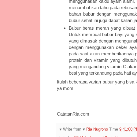
menggunakan kaldu ayam alami, un
menambahkan tahu pada rebusan t
bahan bubur dengan menggunakan
bubur sehat ini juga dapat kalian 
Bubur beras merah yang dibuat
Untuk membuat bubur bayi yang s
yang dimasak dengan menggunak
dengan menggunakan ceker ayam 
pada saat akan memberikannya p
protein dan vitamin yang dibut
yang mengandung vitamin C akan
besi yang terkandung pada hati a
Itulah beberapa varian bubur yang bis
ya mom.
CatatanRia.com
♥ Write from ♥
Ria Nugroho
Time
9:41:00 