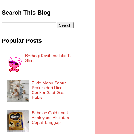
Search This Blog
Popular Posts
Berbagi Kasih melalui T-
Shirt
7 Ide Menu Sahur
Praktis dari Rice
Cooker Saat Gas
Habis
Bebelac Gold untuk
Anak yang Aktif dan
Cepat Tanggap