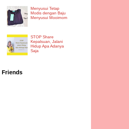
Menyusui Tetap
Modis dengan Baju
Menyusui Mooimom
STOP Share
Kepalsuan, Jalani
Hidup Apa Adanya
Saja
Friends