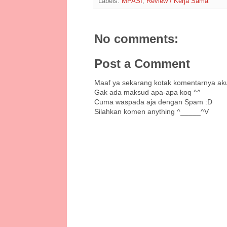
Labels:
MPASI
,
Review / Kerja Sama
No comments:
Post a Comment
Maaf ya sekarang kotak komentarnya ak
Gak ada maksud apa-apa koq ^^
Cuma waspada aja dengan Spam :D
Silahkan komen anything ^_____^V