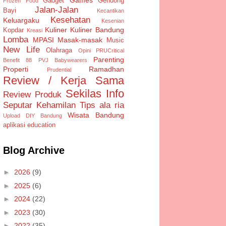
Gadget
Gendong
Frozen Food
Jalan-Jalan
Bayi
Kecantikan
Kesehatan
Keluargaku
Kesenian
Kuliner
Kuliner Bandung
Kopdar
Kreasi
Lomba
MPASI
Masak-masak
Music
New Life
Olahraga
Opini
PRUCritical
Parenting
Benefit 88
PVJ Babywearers
Properti
Ramadhan
Prudential
Review / Kerja Sama
Sekilas Info
Review Produk
Seputar Kehamilan
Tips ala ria
Wisata Bandung
Upload DIY Bandung
aplikasi
education
Blog Archive
►
2026
(9)
►
2025
(6)
►
2024
(22)
►
2023
(30)
►
2022
(35)