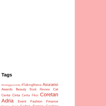
Tags
Asuransi
#TalkingMama
#1minggu1cerita
Awards
Beauty
Cat
Book Review
Coretan
Cerita Cinta
Cerita Fiksi
Adria
Event
Fashion
Finance
Games