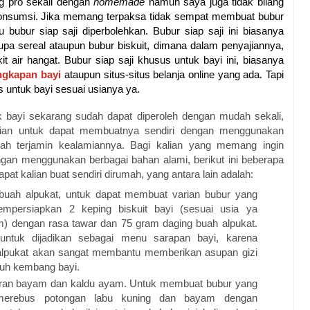
g pro sekali dengan
homemade
namun saya juga tidak bilang
dikonsumsi. Jika memang terpaksa tidak sempat membuat bubur
ntu bubur siap saji diperbolehkan. Bubur siap saji ini biasanya
upa sereal ataupun bubur biskuit, dimana dalam penyajiannya,
 air hangat. Bubur siap saji khusus untuk bayi ini, biasanya
ngkapan bayi
ataupun situs-situs belanja online yang ada. Tapi
 untuk bayi sesuai usianya ya.
k bayi sekarang sudah dapat diperoleh dengan mudah sekali,
alian untuk dapat membuatnya sendiri dengan menggunakan
lah terjamin kealamiannya. Bagi kalian yang memang ingin
ngan menggunakan berbagai bahan alami, berikut ini beberapa
pat kalian buat sendiri dirumah, yang antara lain adalah:
buah alpukat, untuk dapat membuat varian bubur yang
empersiapkan 2 keping biskuit bayi (sesuai usia ya
m) dengan rasa tawar dan 75 gram daging buah alpukat.
untuk dijadikan sebagai menu sarapan bayi, karena
alpukat akan sangat membantu memberikan asupan gizi
uh kembang bayi.
ran bayam dan kaldu ayam. Untuk membuat bubur yang
u merebus potongan labu kuning dan bayam dengan