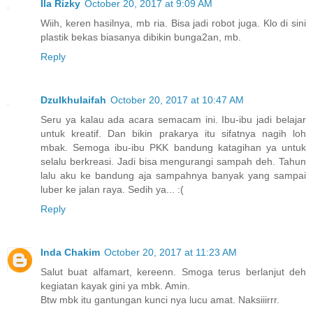
Ila Rizky
October 20, 2017 at 9:09 AM
Wiih, keren hasilnya, mb ria. Bisa jadi robot juga. Klo di sini
plastik bekas biasanya dibikin bunga2an, mb.
Reply
Dzulkhulaifah
October 20, 2017 at 10:47 AM
Seru ya kalau ada acara semacam ini. Ibu-ibu jadi belajar
untuk kreatif. Dan bikin prakarya itu sifatnya nagih loh
mbak. Semoga ibu-ibu PKK bandung katagihan ya untuk
selalu berkreasi. Jadi bisa mengurangi sampah deh. Tahun
lalu aku ke bandung aja sampahnya banyak yang sampai
luber ke jalan raya. Sedih ya... :(
Reply
Inda Chakim
October 20, 2017 at 11:23 AM
Salut buat alfamart, kereenn. Smoga terus berlanjut deh
kegiatan kayak gini ya mbk. Amin.
Btw mbk itu gantungan kunci nya lucu amat. Naksiiirrr.