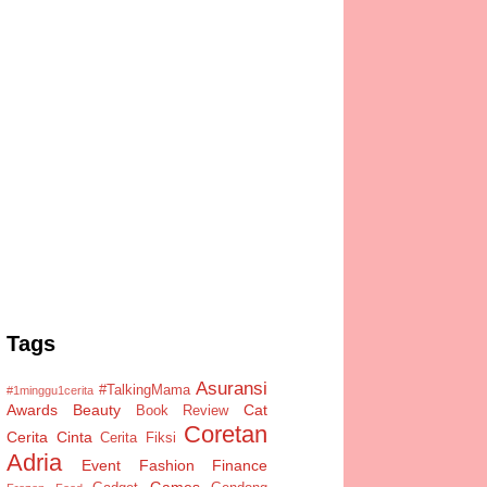
Tags
Asuransi
#TalkingMama
#1minggu1cerita
Awards
Beauty
Cat
Book Review
Coretan
Cerita Cinta
Cerita Fiksi
Adria
Event
Fashion
Finance
Games