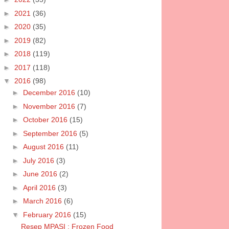
►
2021
(36)
►
2020
(35)
►
2019
(82)
►
2018
(119)
►
2017
(118)
▼
2016
(98)
►
December 2016
(10)
►
November 2016
(7)
►
October 2016
(15)
►
September 2016
(5)
►
August 2016
(11)
►
July 2016
(3)
►
June 2016
(2)
►
April 2016
(3)
►
March 2016
(6)
▼
February 2016
(15)
Resep MPASI : Frozen Food