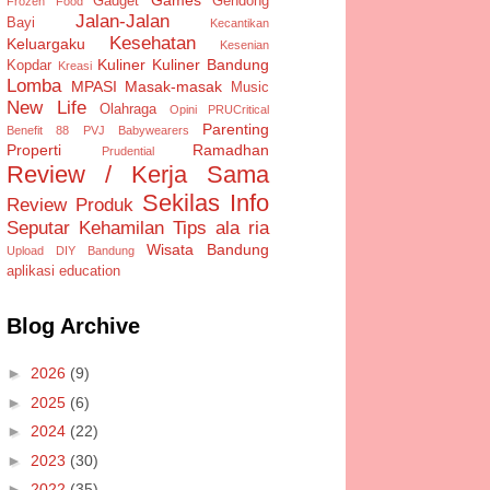
Gadget
Gendong
Frozen Food
Jalan-Jalan
Bayi
Kecantikan
Kesehatan
Keluargaku
Kesenian
Kuliner
Kuliner Bandung
Kopdar
Kreasi
Lomba
MPASI
Masak-masak
Music
New Life
Olahraga
Opini
PRUCritical
Parenting
Benefit 88
PVJ Babywearers
Properti
Ramadhan
Prudential
Review / Kerja Sama
Sekilas Info
Review Produk
Seputar Kehamilan
Tips ala ria
Wisata Bandung
Upload DIY Bandung
aplikasi
education
Blog Archive
►
2026
(9)
►
2025
(6)
►
2024
(22)
►
2023
(30)
►
2022
(35)