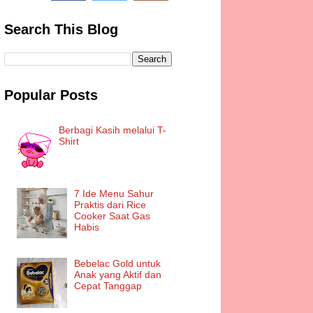
Search This Blog
Popular Posts
Berbagi Kasih melalui T-
Shirt
7 Ide Menu Sahur
Praktis dari Rice
Cooker Saat Gas
Habis
Bebelac Gold untuk
Anak yang Aktif dan
Cepat Tanggap