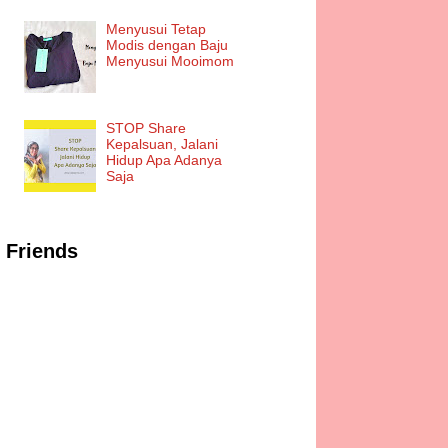
Menyusui Tetap
Modis dengan Baju
Menyusui Mooimom
STOP Share
Kepalsuan, Jalani
Hidup Apa Adanya
Saja
Friends