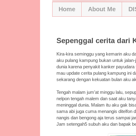
Home
About Me
D
5/29/11
Sepenggal cerita dari 
Kira-kira seminggu yang kemarin aku da
aku pulang kampung bukan untuk jalan-j
dunia karena penyakit kanker payudara 
mau update cerita pulang kampung ini d
sekarang dengan kekuatan bulan aku a
Tengah malam jum’at minggu lalu, sepupu
nelpon tengah malem dan saat aku tany
meninggal dunia. Malam itu aku gak bisa
sama abi juga cuma menangis ditelfon 
nangis dan bengong aja terus sampai jam
Jam setengah5 subuh aku dan bapak be