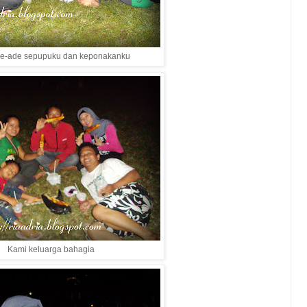
de-ade sepupuku dan keponakanku
Kami keluarga bahagia