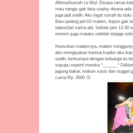
Alhmarhumah Le Mul. Disana ramai kel
mau nangis gak bisa soalny disana ada
juga jadi sedih. Aku ingat rumah itu du
Baru pulang jam10 malam, itupun gak la
telpon2an sama abi. Sekitar jam 12.30 ak
merem juga mataku setelah terjaga seki
Keesokan malamnya, malam minggunya se
aku mengiyakan karena kupikir aku butu
sedih, berkumpul dengan keluarga itu b
sepupu seperti mereka ^______^ DiAlu
jagung bakar, makan sosis dan nugget
cuma Rp. 3500 :D