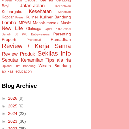
Gadget
Gendong
Frozen Food
Jalan-Jalan
Bayi
Kecantikan
Kesehatan
Keluargaku
Kesenian
Kuliner
Kuliner Bandung
Kopdar
Kreasi
Lomba
MPASI
Masak-masak
Music
New Life
Olahraga
Opini
PRUCritical
Parenting
Benefit 88
PVJ Babywearers
Properti
Ramadhan
Prudential
Review / Kerja Sama
Sekilas Info
Review Produk
Seputar Kehamilan
Tips ala ria
Wisata Bandung
Upload DIY Bandung
aplikasi
education
Blog Archive
►
2026
(9)
►
2025
(6)
►
2024
(22)
►
2023
(30)
►
2022
(35)