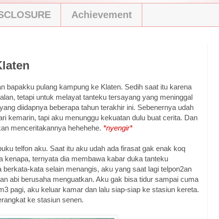
ISCLOSURE
Achievement
Klaten
n bapakku pulang kampung ke Klaten. Sedih saat itu karena
alan, tetapi untuk melayat tanteku tersayang yang meninggal
yang diidapnya beberapa tahun terakhir ini. Sebenernya udah
ari kemarin, tapi aku menunggu kekuatan dulu buat cerita. Dan
kan menceritakannya hehehehe.
*nyengir*
ku telfon aku. Saat itu aku udah ada firasat gak enak koq
a kenapa, ternyata dia membawa kabar duka tanteku
 berkata-kata selain menangis, aku yang saat lagi telpon2an
dan abi berusaha menguatkan. Aku gak bisa tidur sampai cuma
3 pagi, aku keluar kamar dan lalu siap-siap ke stasiun kereta.
rangkat ke stasiun senen.