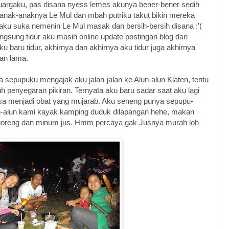
uargaku, pas disana nyess lemes akunya bener-bener sedih
 anak-anaknya Le Mul dan mbah putriku takut bikin mereka
lu aku suka nemenin Le Mul masak dan bersih-bersih disana :’(
ngsung tidur aku masih online update postingan blog dan
u baru tidur, akhirnya dan akhirnya aku tidur juga akhirnya
an lama.
pupuku mengajak aku jalan-jalan ke Alun-alun Klaten, tentu
h penyegaran pikiran. Ternyata aku baru sadar saat aku lagi
isa menjadi obat yang mujarab. Aku seneng punya sepupu-
n-alun kami kayak kamping duduk dilapangan hehe, makan
 goreng dan minum jus. Hmm percaya gak Jusnya murah loh