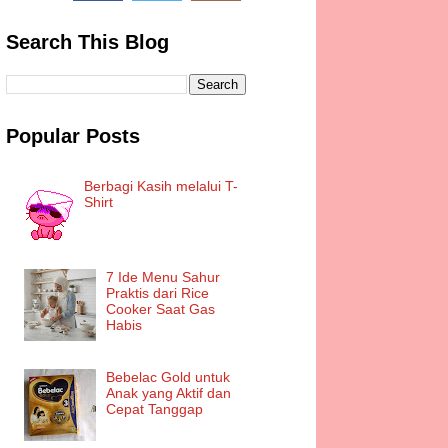
Search This Blog
Popular Posts
Berbagi Kasih melalui T-
Shirt
7 Ide Menu Sahur
Praktis dari Rice
Cooker Saat Gas
Habis
Bebelac Gold untuk
Anak yang Aktif dan
Cepat Tanggap