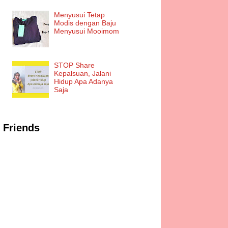
Menyusui Tetap
Modis dengan Baju
Menyusui Mooimom
STOP Share
Kepalsuan, Jalani
Hidup Apa Adanya
Saja
Friends