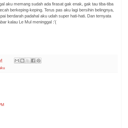
al aku memang sudah ada firasat gak enak, gak tau tiba-tiba
ah berkeping-keping. Terus pas aku lagi bersihin belingnya,
ai berdarah padahal aku udah super hati-hati. Dan ternyata
ar kalau Le Mul meninggal :'(
PM
aku
 PM