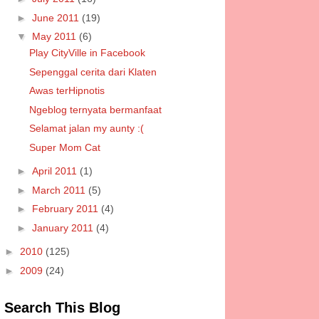
►
June 2011
(19)
▼
May 2011
(6)
Play CityVille in Facebook
Sepenggal cerita dari Klaten
Awas terHipnotis
Ngeblog ternyata bermanfaat
Selamat jalan my aunty :(
Super Mom Cat
►
April 2011
(1)
►
March 2011
(5)
►
February 2011
(4)
►
January 2011
(4)
►
2010
(125)
►
2009
(24)
Search This Blog