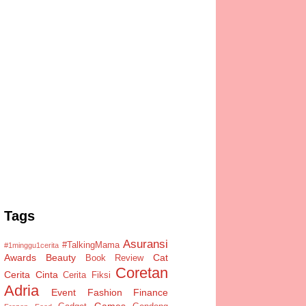
Tags
Asuransi
#TalkingMama
#1minggu1cerita
Awards
Beauty
Cat
Book Review
Coretan
Cerita Cinta
Cerita Fiksi
Adria
Event
Fashion
Finance
Games