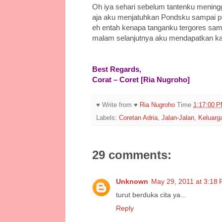
Oh iya sehari sebelum tantenku meningg
aja aku menjatuhkan Pondsku sampai pec
eh entah kenapa tanganku tergores samp
malam selanjutnya aku mendapatkan kab
Best Regards,
Corat – Coret [Ria Nugroho]
♥ Write from ♥
Ria Nugroho
Time
1:17:00 
Labels:
Coretan Adria
,
Jalan-Jalan
,
Keluarg
29 comments:
Unknown
May 29, 2011 at 3:18
turut berduka cita ya...
Reply