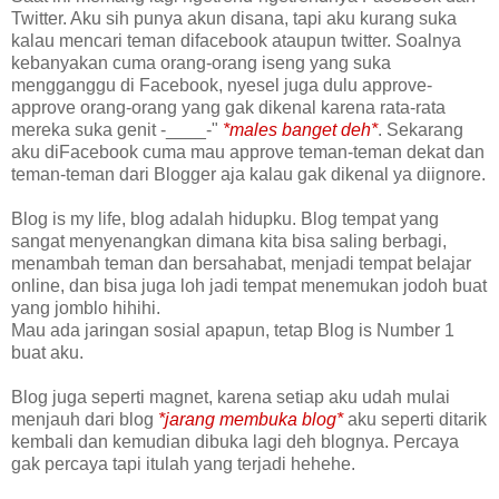
Twitter. Aku sih punya akun disana, tapi aku kurang suka
kalau mencari teman difacebook ataupun twitter. Soalnya
kebanyakan cuma orang-orang iseng yang suka
mengganggu di Facebook, nyesel juga dulu approve-
approve orang-orang yang gak dikenal karena rata-rata
mereka suka genit -____-"
*males banget deh*
. Sekarang
aku diFacebook cuma mau approve teman-teman dekat dan
teman-teman dari Blogger aja kalau gak dikenal ya diignore.
Blog is my life, blog adalah hidupku. Blog tempat yang
sangat menyenangkan dimana kita bisa saling berbagi,
menambah teman dan bersahabat, menjadi tempat belajar
online, dan bisa juga loh jadi tempat menemukan jodoh buat
yang jomblo hihihi.
Mau ada jaringan sosial apapun, tetap Blog is Number 1
buat aku.
Blog juga seperti magnet, karena setiap aku udah mulai
menjauh dari blog
*jarang membuka blog*
aku seperti ditarik
kembali dan kemudian dibuka lagi deh blognya. Percaya
gak percaya tapi itulah yang terjadi hehehe.