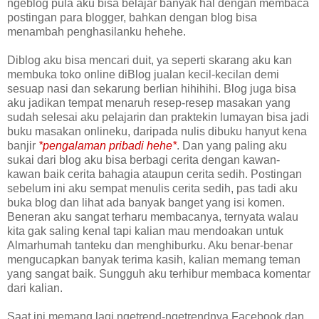
ngeblog pula aku bisa belajar banyak hal dengan membaca
postingan para blogger, bahkan dengan blog bisa
menambah penghasilanku hehehe.
Diblog aku bisa mencari duit, ya seperti skarang aku kan
membuka toko online diBlog jualan kecil-kecilan demi
sesuap nasi dan sekarung berlian hihihihi. Blog juga bisa
aku jadikan tempat menaruh resep-resep masakan yang
sudah selesai aku pelajarin dan praktekin lumayan bisa jadi
buku masakan onlineku, daripada nulis dibuku hanyut kena
banjir
*pengalaman pribadi hehe*
. Dan yang paling aku
sukai dari blog aku bisa berbagi cerita dengan kawan-
kawan baik cerita bahagia ataupun cerita sedih. Postingan
sebelum ini aku sempat menulis cerita sedih, pas tadi aku
buka blog dan lihat ada banyak banget yang isi komen.
Beneran aku sangat terharu membacanya, ternyata walau
kita gak saling kenal tapi kalian mau mendoakan untuk
Almarhumah tanteku dan menghiburku. Aku benar-benar
mengucapkan banyak terima kasih, kalian memang teman
yang sangat baik. Sungguh aku terhibur membaca komentar
dari kalian.
Saat ini memang lagi ngetrend-ngetrendnya Facebook dan