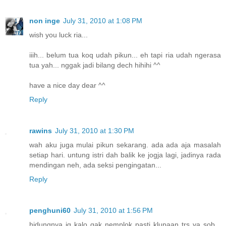
non inge
July 31, 2010 at 1:08 PM
wish you luck ria...
iiih... belum tua koq udah pikun... eh tapi ria udah ngerasa
tua yah... nggak jadi bilang dech hihihi ^^
have a nice day dear ^^
Reply
rawins
July 31, 2010 at 1:30 PM
wah aku juga mulai pikun sekarang. ada ada aja masalah
setiap hari. untung istri dah balik ke jogja lagi, jadinya rada
mendingan neh, ada seksi pengingatan...
Reply
penghuni60
July 31, 2010 at 1:56 PM
hidungnya jg kalo gak nemplok pasti klupaan trs ya sob...