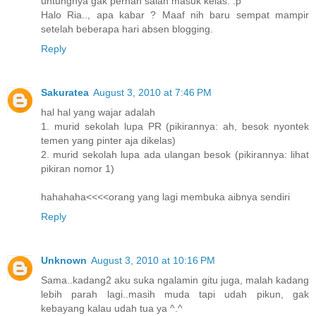
untungnya gak pernah salah masuk kelas. :p
Halo Ria.., apa kabar ? Maaf nih baru sempat mampir
setelah beberapa hari absen blogging.
Reply
Sakuratea
August 3, 2010 at 7:46 PM
hal hal yang wajar adalah
1. murid sekolah lupa PR (pikirannya: ah, besok nyontek
temen yang pinter aja dikelas)
2. murid sekolah lupa ada ulangan besok (pikirannya: lihat
pikiran nomor 1)
hahahaha<<<<orang yang lagi membuka aibnya sendiri
Reply
Unknown
August 3, 2010 at 10:16 PM
Sama..kadang2 aku suka ngalamin gitu juga, malah kadang
lebih parah lagi..masih muda tapi udah pikun, gak
kebayang kalau udah tua ya ^.^