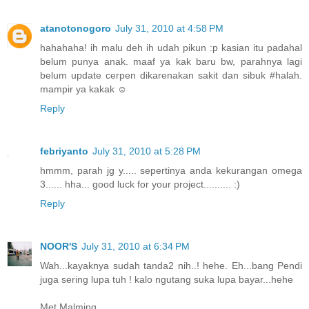
atanotonogoro
July 31, 2010 at 4:58 PM
hahahaha! ih malu deh ih udah pikun :p kasian itu padahal
belum punya anak. maaf ya kak baru bw, parahnya lagi
belum update cerpen dikarenakan sakit dan sibuk #halah.
mampir ya kakak ☺
Reply
febriyanto
July 31, 2010 at 5:28 PM
hmmm, parah jg y..... sepertinya anda kekurangan omega
3...... hha... good luck for your project.......... :)
Reply
NOOR'S
July 31, 2010 at 6:34 PM
Wah...kayaknya sudah tanda2 nih..! hehe. Eh...bang Pendi
juga sering lupa tuh ! kalo ngutang suka lupa bayar...hehe
Met Malming