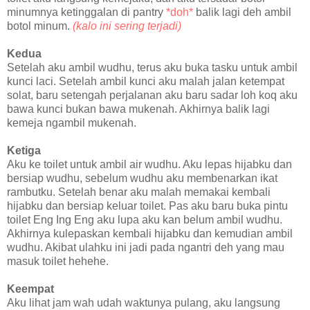
minumnya ketinggalan di pantry
*doh*
balik lagi deh ambil
botol minum.
(kalo ini sering terjadi)
Kedua
Setelah aku ambil wudhu, terus aku buka tasku untuk ambil
kunci laci. Setelah ambil kunci aku malah jalan ketempat
solat, baru setengah perjalanan aku baru sadar loh koq aku
bawa kunci bukan bawa mukenah. Akhirnya balik lagi
kemeja ngambil mukenah.
Ketiga
Aku ke toilet untuk ambil air wudhu. Aku lepas hijabku dan
bersiap wudhu, sebelum wudhu aku membenarkan ikat
rambutku. Setelah benar aku malah memakai kembali
hijabku dan bersiap keluar toilet. Pas aku baru buka pintu
toilet Eng Ing Eng aku lupa aku kan belum ambil wudhu.
Akhirnya kulepaskan kembali hijabku dan kemudian ambil
wudhu. Akibat ulahku ini jadi pada ngantri deh yang mau
masuk toilet hehehe.
Keempat
Aku lihat jam wah udah waktunya pulang, aku langsung