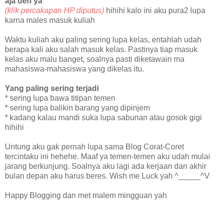
aja deh ya"
(klik percakapan HP diputus)
hihihi kalo ini aku pura2 lupa
karna males masuk kuliah
Waktu kuliah aku paling sering lupa kelas, entahlah udah
berapa kali aku salah masuk kelas. Pastinya tiap masuk
kelas aku malu banget, soalnya pasti diketawain ma
mahasiswa-mahasiswa yang dikelas itu.
Yang paling sering terjadi
* sering lupa bawa titipan temen
* sering lupa balikin barang yang dipinjem
* kadang kalau mandi suka lupa sabunan atau gosok gigi
hihihi
Untung aku gak pernah lupa sama Blog Corat-Coret
tercintaku ini hehehe. Maaf ya temen-temen aku udah mulai
jarang berkunjung. Soalnya aku lagi ada kerjaan dan akhir
bulan depan aku harus beres. Wish me Luck yah ^_____^V
Happy Blogging dan met malem mingguan yah