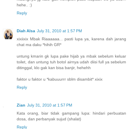
hehe.. :)
Reply
Diah Alsa
July 31, 2010 at 1:57 PM
xixiixix Mbak Riaaaaaa... pasti lupa ya, karena dah jarang
chat ma daku *hihih GR*
untung kmarin gk lupa pake hijab ya mbak sebelum keluar
toilet, dan untung tuh botol airnya udah diisi full ya sebelum
ditinggal, klo gak kan bisa banjir, hehehh
faktor u faktor u *kabuuurrr sblm disambit* xixix
Reply
Zian
July 31, 2010 at 1:57 PM
Kata orang, biar tidak gampang lupa: hindari perbuatan
dosa, dan perbanyak sujud (shalat)
Reply