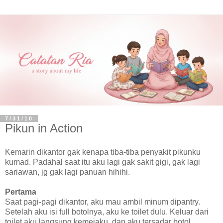
7/31/10
Pikun in Action
Kemarin dikantor gak kenapa tiba-tiba penyakit pikunku
kumad. Padahal saat itu aku lagi gak sakit gigi, gak lagi
sariawan, jg gak lagi panuan hihihi.
Pertama
Saat pagi-pagi dikantor, aku mau ambil minum dipantry.
Setelah aku isi full botolnya, aku ke toilet dulu. Keluar dari
toilet aku langsung kemejaku, dan aku tersadar botol