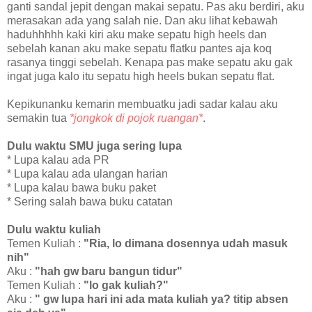
ganti sandal jepit dengan makai sepatu. Pas aku berdiri, aku
merasakan ada yang salah nie. Dan aku lihat kebawah
haduhhhhh kaki kiri aku make sepatu high heels dan
sebelah kanan aku make sepatu flatku pantes aja koq
rasanya tinggi sebelah. Kenapa pas make sepatu aku gak
ingat juga kalo itu sepatu high heels bukan sepatu flat.
Kepikunanku kemarin membuatku jadi sadar kalau aku
semakin tua
*jongkok di pojok ruangan*
.
Dulu waktu SMU juga sering lupa
* Lupa kalau ada PR
* Lupa kalau ada ulangan harian
* Lupa kalau bawa buku paket
* Sering salah bawa buku catatan
Dulu waktu kuliah
Temen Kuliah :
"Ria, lo dimana dosennya udah masuk
nih"
Aku :
"hah gw baru bangun tidur"
Temen Kuliah :
"lo gak kuliah?"
Aku :
" gw lupa hari ini ada mata kuliah ya? titip absen