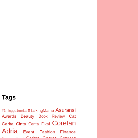
Tags
Asuransi
#TalkingMama
#1minggu1cerita
Awards
Beauty
Cat
Book Review
Coretan
Cerita Cinta
Cerita Fiksi
Adria
Event
Fashion
Finance
Games