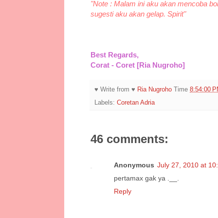
"Note : Malam ini aku akan mencoba b
sugesti aku akan gelap. Spirit"
Best Regards,
Corat - Coret [Ria Nugroho]
♥ Write from ♥
Ria Nugroho
Time
8:54:00 
Labels:
Coretan Adria
46 comments:
Anonymous
July 27, 2010 at 1
pertamax gak ya .__.
Reply