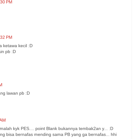
0:30 PM
0:32 PM
a ketawa kecil :D
in pb :D
PM
ang lawan pb :D
 AM
 malah kyk PES.... point Blank bukannya tembak2an y... :D
ng bisa bernafas mending sama PB yang ga bernafas... hhi