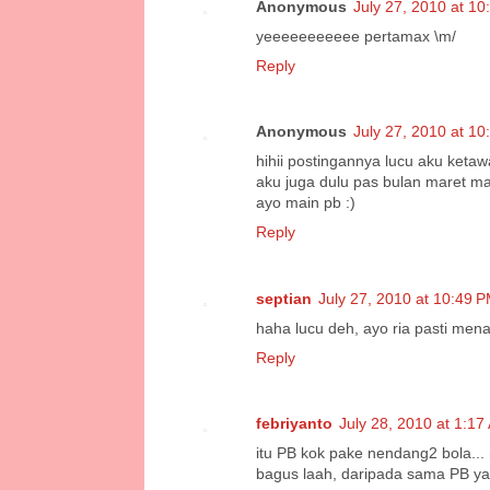
Anonymous
July 27, 2010 at 1
yeeeeeeeeeee pertamax \m/
Reply
Anonymous
July 27, 2010 at 1
hihii postingannya lucu aku ketaw
aku juga dulu pas bulan maret ma
ayo main pb :)
Reply
septian
July 27, 2010 at 10:49 
haha lucu deh, ayo ria pasti men
Reply
febriyanto
July 28, 2010 at 1:17
itu PB kok pake nendang2 bola...
bagus laah, daripada sama PB ya