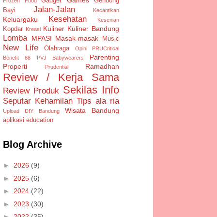
Gadget
Gendong
Frozen Food
Jalan-Jalan
Bayi
Kecantikan
Kesehatan
Keluargaku
Kesenian
Kuliner
Kuliner Bandung
Kopdar
Kreasi
Lomba
MPASI
Masak-masak
Music
New Life
Olahraga
Opini
PRUCritical
Parenting
Benefit 88
PVJ Babywearers
Properti
Ramadhan
Prudential
Review / Kerja Sama
Sekilas Info
Review Produk
Seputar Kehamilan
Tips ala ria
Wisata Bandung
Upload DIY Bandung
aplikasi
education
Blog Archive
►
2026
(9)
►
2025
(6)
►
2024
(22)
►
2023
(30)
►
2022
(35)