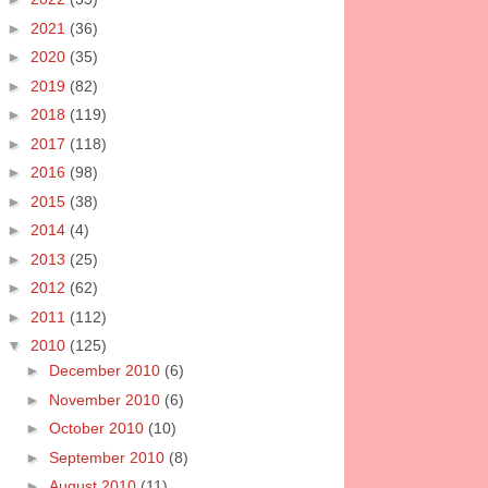
►
2021
(36)
►
2020
(35)
►
2019
(82)
►
2018
(119)
►
2017
(118)
►
2016
(98)
►
2015
(38)
►
2014
(4)
►
2013
(25)
►
2012
(62)
►
2011
(112)
▼
2010
(125)
►
December 2010
(6)
►
November 2010
(6)
►
October 2010
(10)
►
September 2010
(8)
►
August 2010
(11)