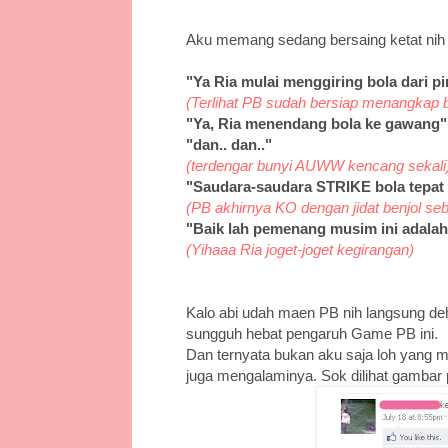
Aku memang sedang bersaing ketat ni
"Ya Ria mulai menggiring bola dari 
(Terlihat PB sudah bersiap menangkap 
"Ya, Ria menendang bola ke gawang"
"dan.. dan.."
(terdengar bunyi AUWW kencang sekali
"Saudara-saudara STRIKE bola tepat 
(PB akhirnya KO dengan jidat benjol s
"Baik lah pemenang musim ini adalah
(Yihaaa Ria joget-joget kegirangan)
Kalo abi udah maen PB nih langsung deh
sungguh hebat pengaruh Game PB ini.
Dan ternyata bukan aku saja loh yang me
juga mengalaminya. Sok dilihat gambar