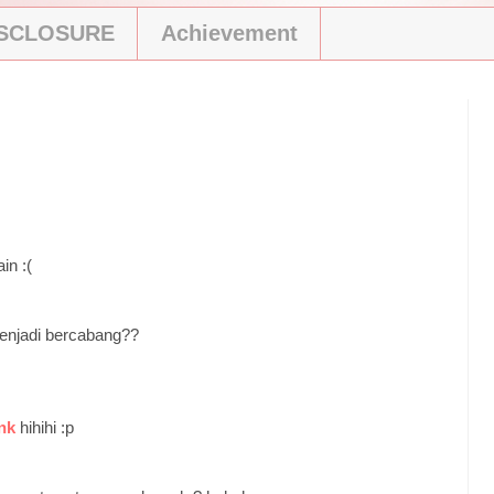
ISCLOSURE
Achievement
in :(
enjadi bercabang??
nk
hihihi :p