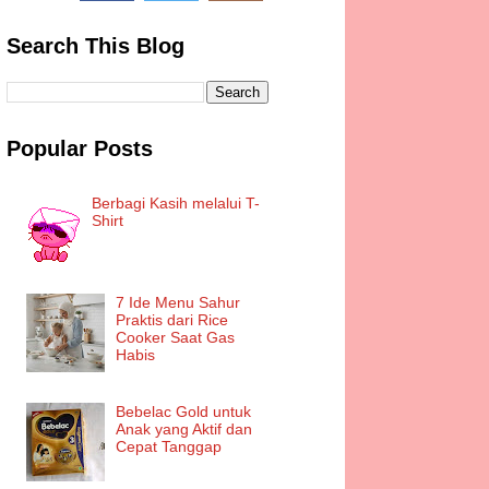
Search This Blog
Popular Posts
Berbagi Kasih melalui T-
Shirt
7 Ide Menu Sahur
Praktis dari Rice
Cooker Saat Gas
Habis
Bebelac Gold untuk
Anak yang Aktif dan
Cepat Tanggap