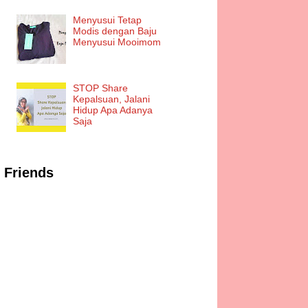
Menyusui Tetap
Modis dengan Baju
Menyusui Mooimom
STOP Share
Kepalsuan, Jalani
Hidup Apa Adanya
Saja
Friends