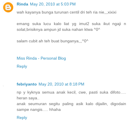
Rinda
May 20, 2010 at 5:03 PM
wah kayanya bunga turunan centil dri teh ria nie,,,xixixi
emang suka lucu kalo liat yg imut2 suka ikut ngaji n
solat,brisiknya ampun jd suka nahan ktwa ^0^
salam cubit ah teh buat bunganya,,,^0^
Miss Rinda - Personal Blog
Reply
febriyanto
May 20, 2010 at 8:18 PM
np y kyknya semua anak kecil, cwe, pasti suka difoto.....
heran saya..
anak seumuran segitu paling asik kalo dijailin, digodain
sampe nangis..... hhaha
Reply