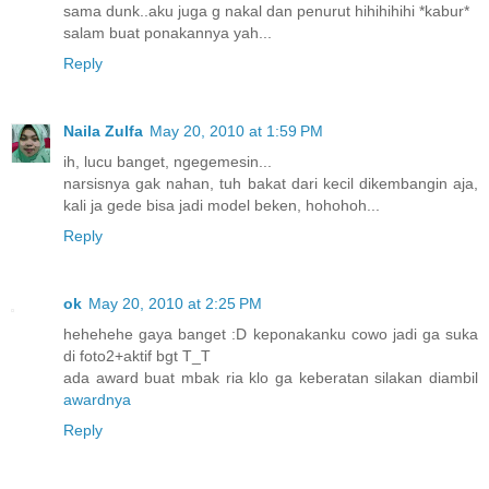
sama dunk..aku juga g nakal dan penurut hihihihihi *kabur*
salam buat ponakannya yah...
Reply
Naila Zulfa
May 20, 2010 at 1:59 PM
ih, lucu banget, ngegemesin...
narsisnya gak nahan, tuh bakat dari kecil dikembangin aja,
kali ja gede bisa jadi model beken, hohohoh...
Reply
ok
May 20, 2010 at 2:25 PM
hehehehe gaya banget :D keponakanku cowo jadi ga suka
di foto2+aktif bgt T_T
ada award buat mbak ria klo ga keberatan silakan diambil
awardnya
Reply