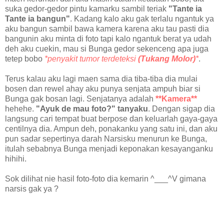
suka gedor-gedor pintu kamarku sambil teriak
"Tante ia
Tante ia bangun"
. Kadang kalo aku gak terlalu ngantuk ya
aku bangun sambil bawa kamera karena aku tau pasti dia
bangunin aku minta di foto tapi kalo ngantuk berat ya udah
deh aku cuekin, mau si Bunga gedor sekenceng apa juga
tetep bobo
*penyakit tumor terdeteksi
(Tukang Molor)
*
.
Terus kalau aku lagi maen sama dia tiba-tiba dia mulai
bosen dan rewel ahay aku punya senjata ampuh biar si
Bunga gak bosan lagi. Senjatanya adalah
**Kamera**
hehehe.
"Ayuk de mau foto?" tanyaku
. Dengan sigap dia
langsung cari tempat buat berpose dan keluarlah gaya-gaya
centilnya dia. Ampun deh, ponakanku yang satu ini, dan aku
pun sadar sepertinya darah Narsisku menurun ke Bunga,
itulah sebabnya Bunga menjadi keponakan kesayanganku
hihihi.
Sok dilihat nie hasil foto-foto dia kemarin ^___^V gimana
narsis gak ya ?