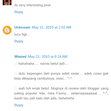
its very interesting post
Reply
Unknown
May 21, 2010 at 2:02 AM
lucu bgt...
Reply
Wiwied
May 21, 2010 at 8:24 AM
::: hahahaha..... narsis betul yah....
::: dulu kepengen deh punya adek cewe.... adek cowo gak
bisa dikepang rambutnya, xixixi... ^-^
::: wah tuh enak betul, blognya di review oleh blogger yang
paling populer kita, mba Fanny... selamaaaaaaaat.... ^-^,
kasih tau yah kalo dah ada, hehehehe
Reply