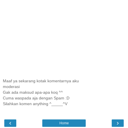
Maaf ya sekarang kotak komentarnya aku
moderasi
Gak ada maksud apa-apa koq ^^
Cuma waspada aja dengan Spam :D
Silahkan komen anything ^_____^V
‹
›
Home