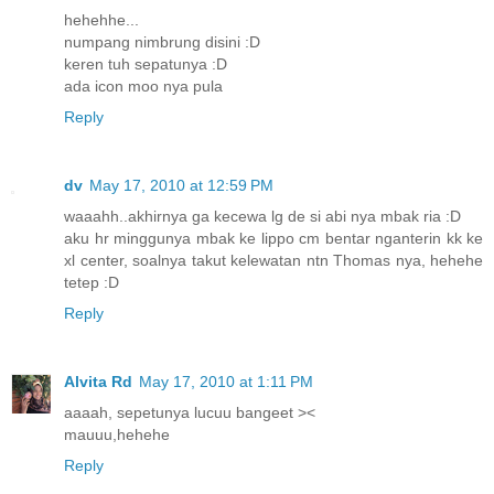
hehehhe...
numpang nimbrung disini :D
keren tuh sepatunya :D
ada icon moo nya pula
Reply
dv
May 17, 2010 at 12:59 PM
waaahh..akhirnya ga kecewa lg de si abi nya mbak ria :D
aku hr minggunya mbak ke lippo cm bentar nganterin kk ke
xl center, soalnya takut kelewatan ntn Thomas nya, hehehe
tetep :D
Reply
Alvita Rd
May 17, 2010 at 1:11 PM
aaaah, sepetunya lucuu bangeet ><
mauuu,hehehe
Reply