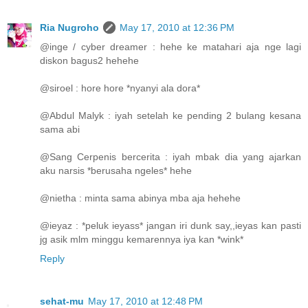
Ria Nugroho
May 17, 2010 at 12:36 PM
@inge / cyber dreamer : hehe ke matahari aja nge lagi
diskon bagus2 hehehe
@siroel : hore hore *nyanyi ala dora*
@Abdul Malyk : iyah setelah ke pending 2 bulang kesana
sama abi
@Sang Cerpenis bercerita : iyah mbak dia yang ajarkan
aku narsis *berusaha ngeles* hehe
@nietha : minta sama abinya mba aja hehehe
@ieyaz : *peluk ieyass* jangan iri dunk say,,ieyas kan pasti
jg asik mlm minggu kemarennya iya kan *wink*
Reply
sehat-mu
May 17, 2010 at 12:48 PM