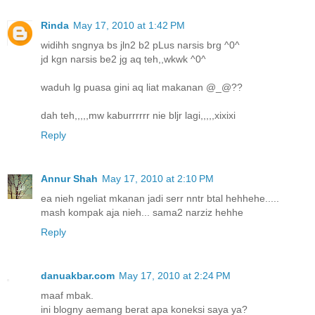
Rinda
May 17, 2010 at 1:42 PM
widihh sngnya bs jln2 b2 pLus narsis brg ^0^
jd kgn narsis be2 jg aq teh,,wkwk ^0^
waduh lg puasa gini aq liat makanan @_@??
dah teh,,,,,mw kaburrrrrr nie bljr lagi,,,,,xixixi
Reply
Annur Shah
May 17, 2010 at 2:10 PM
ea nieh ngeliat mkanan jadi serr nntr btal hehhehe.....
mash kompak aja nieh... sama2 narziz hehhe
Reply
danuakbar.com
May 17, 2010 at 2:24 PM
maaf mbak.
ini blogny aemang berat apa koneksi saya ya?