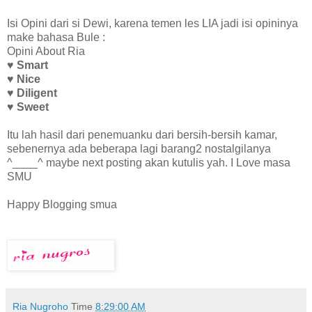
Isi Opini dari si Dewi, karena temen les LIA jadi isi opininya
make bahasa Bule :
Opini About Ria
♥ Smart
♥ Nice
♥ Diligent
♥ Sweet
Itu lah hasil dari penemuanku dari bersih-bersih kamar,
sebenernya ada beberapa lagi barang2 nostalgilanya
^____^ maybe next posting akan kutulis yah. I Love masa
SMU
Happy Blogging smua
Ria Nugroho
Time
8:29:00 AM